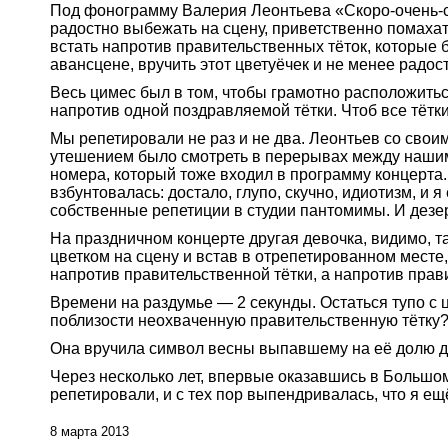
Под фонограмму Валерия Леонтьева «Скоро-очень-
радостно выбежать на сцену, приветственно помаха
встать напротив правительственных тёток, которые б
авансцене, вручить этот цветуёчек и не менее радос
Весь цимес был в том, чтобы грамотно расположитьс
напротив одной поздравляемой тётки. Чтоб все тётк
Мы репетировали не раз и не два. Леонтьев со сво
утешением было смотреть в перерывах между нашим
номера, который тоже входил в программу концерта
взбунтовалась: достало, глупо, скучно, идиотизм, и 
собственные репетиции в студии пантомимы. И дезе
На праздничном концерте другая девочка, видимо, т
цветком на сцену и встав в отрепетированном мест
напротив правительственной тётки, а напротив прав
Времени на раздумье — 2 секунды. Остаться тупо с 
поблизости неохваченную правительственную тётку
Она вручила символ весны выпавшему на её долю дя
Через несколько лет, впервые оказавшись в Большом
репетировали, и с тех пор выпендривалась, что я ещ
8 марта 2013