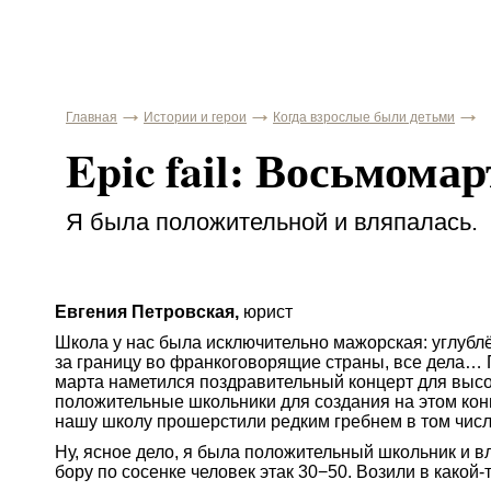
Главная
Истории и герои
Когда взрослые были детьми
Epic fail: Восьмома
Я была положительной и вляпалась.
Евгения Петровская,
юрист
Школа у нас была исключительно мажорская: углублё
за границу во франкоговорящие страны, все дела… 
марта наметился поздравительный концерт для высо
положительные школьники для создания на этом кон
нашу школу прошерстили редким гребнем в том числ
Ну, ясное дело, я была положительный школьник и в
бору по сосенке человек этак 30−50. Возили в
какой-