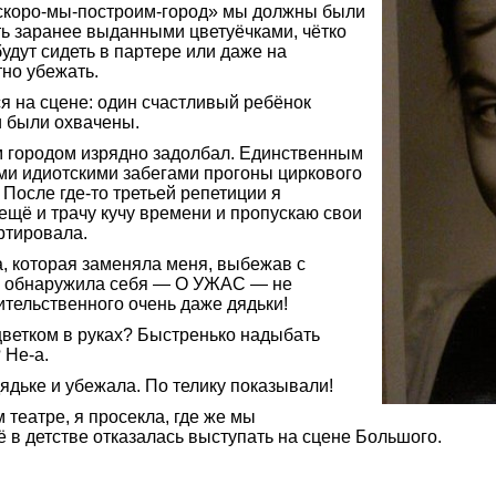
скоро-мы-построим-город» мы должны были
ть заранее выданными цветуёчками, чётко
удут сидеть в партере или даже на
тно убежать.
я на сцене: один счастливый ребёнок
и были охвачены.
им городом изрядно задолбал. Единственным
и идиотскими забегами прогоны циркового
. После
где-то
третьей репетиции я
я ещё и трачу кучу времени и пропускаю свои
ртировала.
а, которая заменяла меня, выбежав с
е, обнаружила себя — О УЖАС — не
ительственного очень даже дядьки!
цветком в руках? Быстренько надыбать
?
Не-а
.
дьке и убежала. По телику показывали!
 театре, я просекла, где же мы
ё в детстве отказалась выступать на сцене Большого.