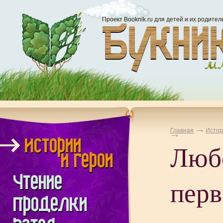
Проект Booknik.ru для детей и их родител
Главная
Истор
Люб
перв