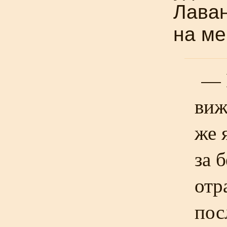
Лаван
на ме
— Н
виж
же 
за 
отр
пос