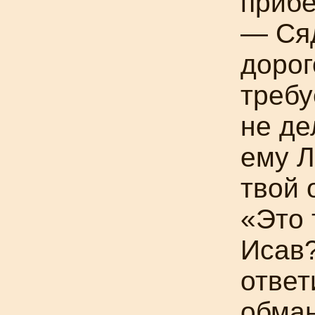
прибе
— Сяд
дорог
требу
не де
ему 
твой 
«Это 
Исав?
ответ
обман