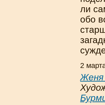
ли са
обо в
старш
загад
сужде
2 март
Женя
Худо
Бурм