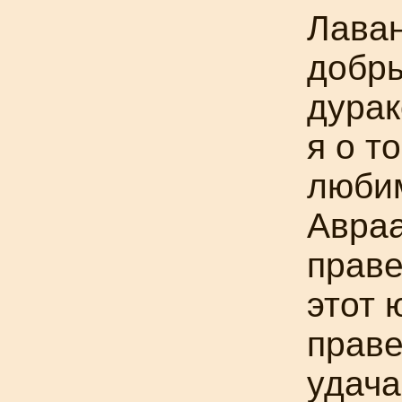
Лаван
добры
дурак
я о т
любим
Авра
праве
этот 
праве
удача