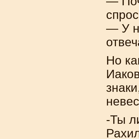
— По
спрос
— У н
отвеч
Но ка
Иаков
знаки
невес
-Ты л
Рахи