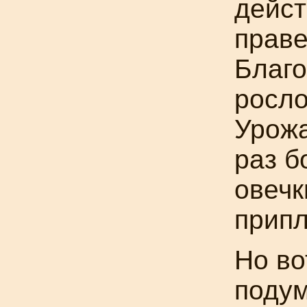
дейст
праве
Благо
росло
Урожа
раз б
овечк
припл
Но во
подум