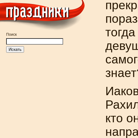
прекр
пораз
тогда
Поиск
девуш
самог
знает
Иаков
Рахил
кто о
напра