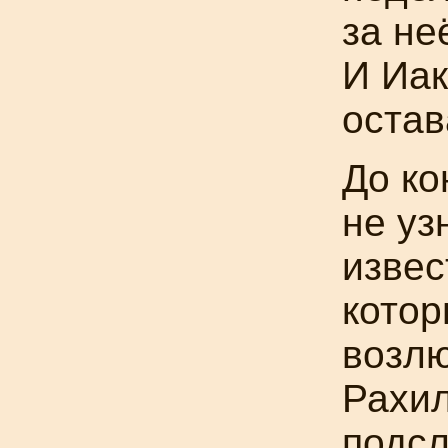
за не
И Иак
остав
До ко
не уз
извес
котор
возл
Рахил
подсл