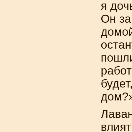
я доч
Он за
домой
остан
пошли
работ
будет
дом?
Лаван
влият