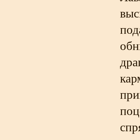
выс
под
обн
дра
кар
при
поц
спр