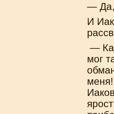
— Да,
И Иак
расс
— Ка
мог т
обма
меня
Иаков
ярост