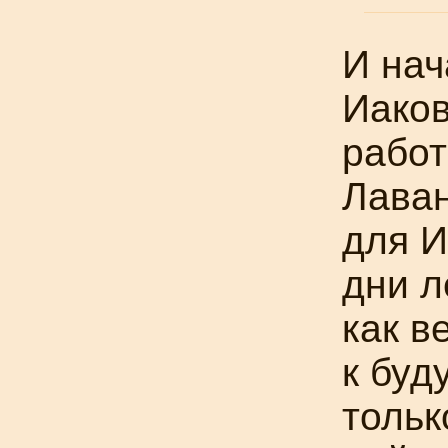
И нач
Иако
работ
Лаван
для И
дни л
как в
к буд
тольк