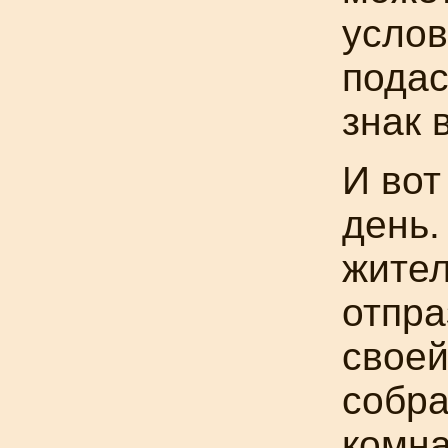
услов
подас
знак 
И вот
день.
жител
отпра
своей
собра
комна