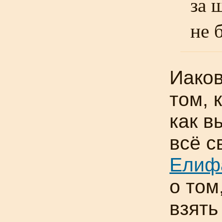
за 
не 
Иаков
том, 
как в
всё с
Елиф
о том
взять