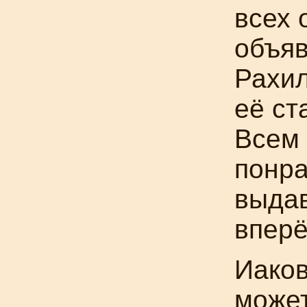
всех 
объяв
Рахил
её ст
Всем 
понра
выда
вперё
Иаков
может