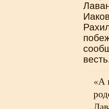
Лаван
Иаков
Рахил
побеж
сообщ
весть
«А 
род
Лав