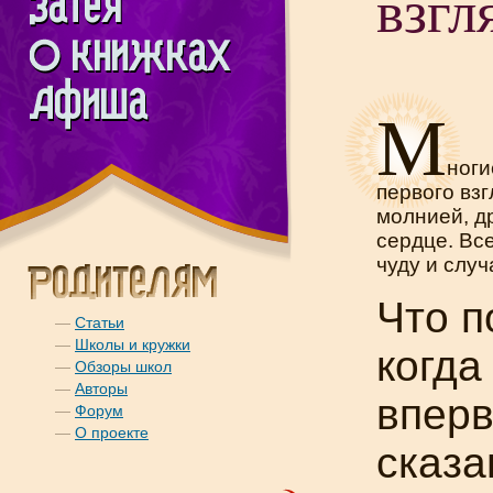
взгл
М
ноги
первого вз
молнией, др
сердце. Вс
чуду и случ
Что п
—
Статьи
—
Школы и кружки
когда
—
Обзоры школ
—
Авторы
впер
—
Форум
—
О проекте
сказа