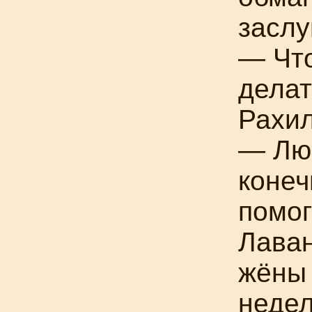
заслу
— Что
делат
Рахил
— Лю
конеч
помог
Лаван
жёны 
недел