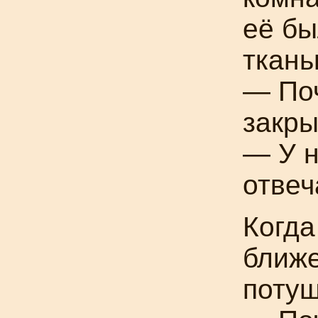
её бы
ткань
— Поч
закры
— У н
отвеч
Когда
ближе
потуш