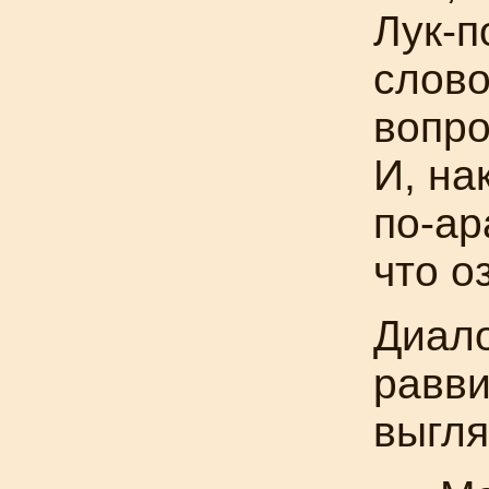
Лук-п
слово
вопро
И, на
по-ар
что о
Диало
равви
выгля