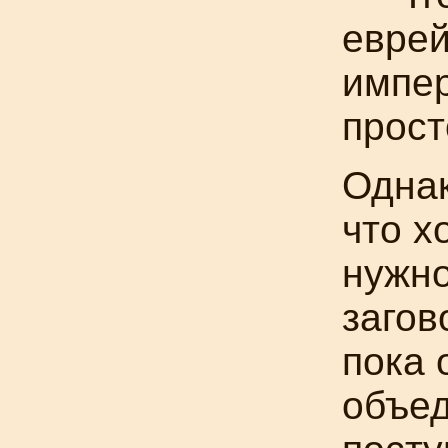
еврей
импер
прост
Однак
что х
нужно
загов
пока 
объед