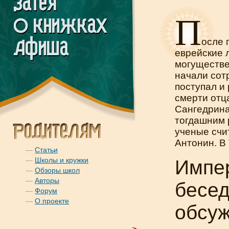
П
осле 
еврейские 
могуществ
начали сот
поступал и
смерти от
Сангедрина
тогдашним 
ученые счи
Антонин. В
—
Статьи
—
Школы и кружки
Импе
—
Обзоры школ
—
Авторы
бесед
—
Форум
—
О проекте
обсуж