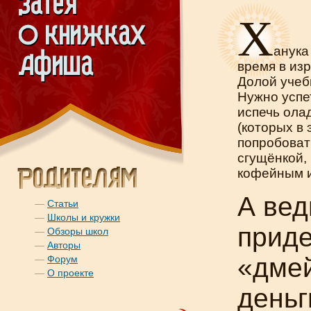
Х
анука
время в из
Долой учеб
Нужно успет
испечь ола
(которых в 
попробова
сгущёнкой,
кофейным 
А вед
—
Статьи
—
Школы и кружки
приде
—
Обзоры школ
—
Авторы
«дмей
—
Форум
—
О проекте
деньг