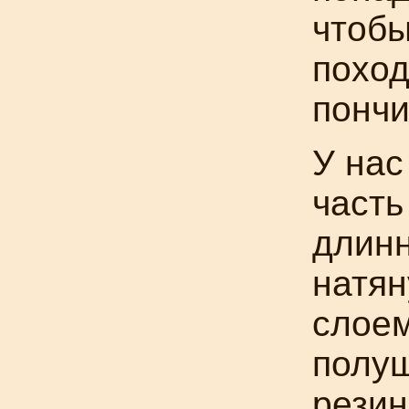
чтобы
поход
пончи
У нас
часть
длинн
натян
слоем
полуш
резин