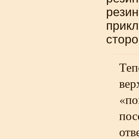
резин
прикл
сторо
Теп
вер
«по
пос
отв