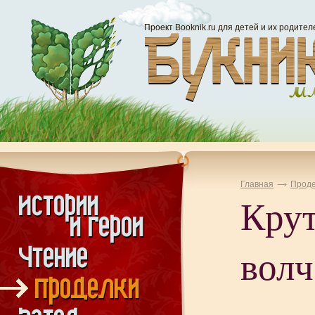
Проект Booknik.ru для детей и их родител
Главная
Проде
Крут
волч