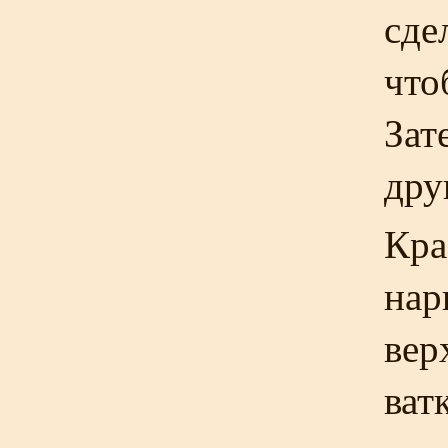
сде
что
Зат
дру
Кра
нар
вер
ват