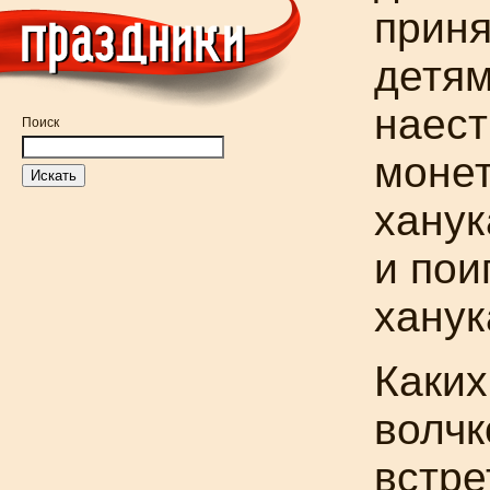
приня
детям
наес
Поиск
монет
ханук
и пои
ханук
Каких
волчк
встре