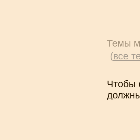
Темы м
(
все т
Чтобы 
должн