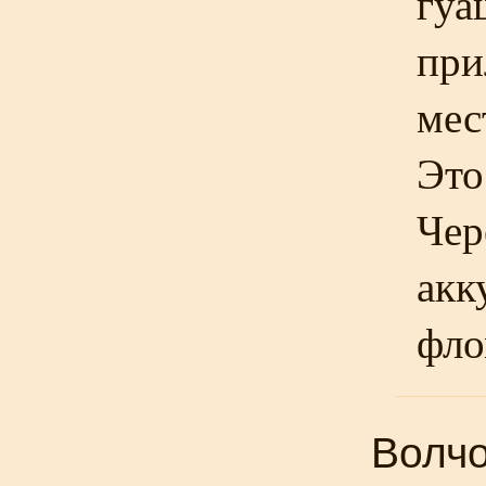
гуа
при
мес
Это
Чер
акк
фло
Волчо