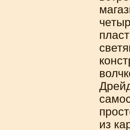
магаз
четыр
пласт
светя
конст
волч
Дрейд
само
прост
из ка