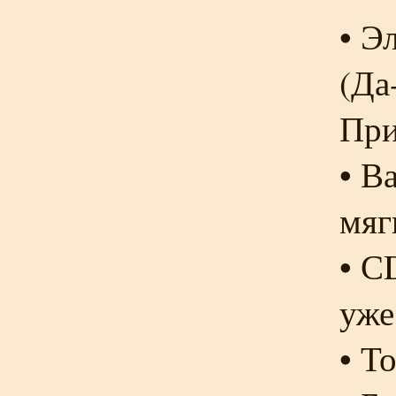
• Э
(
Да
При
• В
мяг
•
СD
уже
• Т