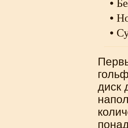
• Б
• Н
• С
Перв
гольф
диск 
напо
колич
понад