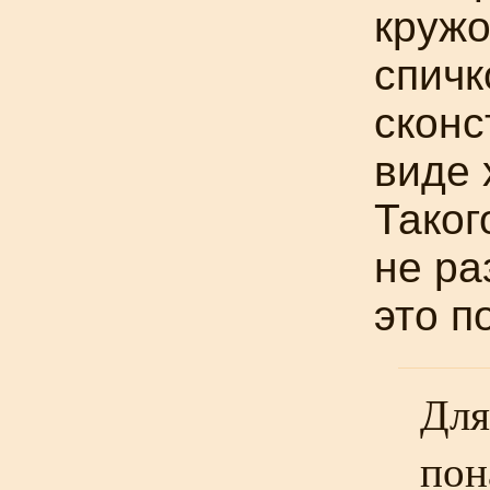
кружо
спичк
сконс
виде 
Таког
не ра
это п
Дл
пон