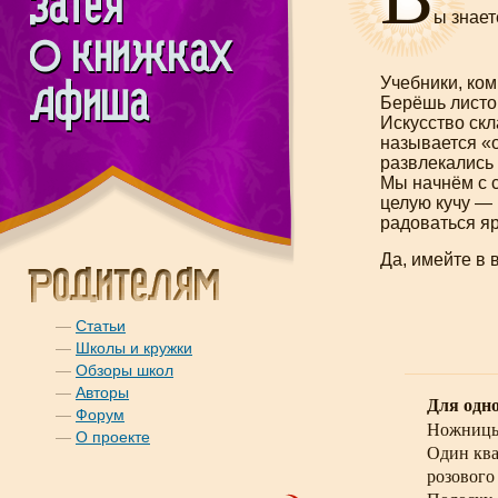
ы знает
Учебники, ком
Берёшь листок
Искусство ск
называется «
развлекались 
Мы начнём с с
целую кучу — 
радоваться яр
Да, имейте в 
—
Статьи
—
Школы и кружки
—
Обзоры школ
—
Авторы
Для одно
—
Форум
Ножниц
—
О проекте
Один ква
розового