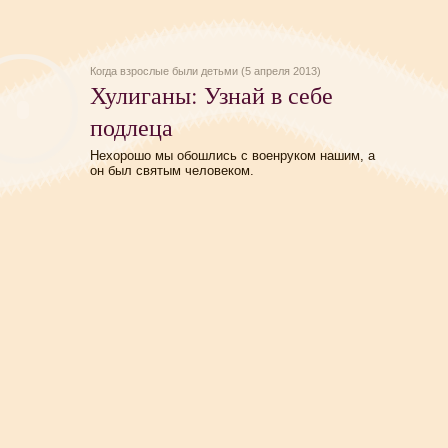
Когда взрослые были детьми (5 апреля 2013)
Хулиганы: Узнай в себе
подлеца
Нехорошо мы обошлись с военруком нашим, а
он был святым человеком.