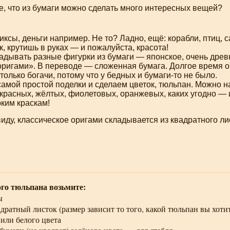
е, что из бумаги можно сделать много интересных вещей?
иксы, деньги например. Не то? Ладно, ещё: корабли, птиц, 
, крутишь в руках — и пожалуйста, красота!
ладывать разные фигурки из бумаги — японское, очень дре
оригами». В переводе — сложенная бумага. Долгое время 
только богачи, потому что у бедных и
бумаги-то
не было.
амой простой поделки и сделаем цветок, тюльпан. Можно н
красных, жёлтых, фиолетовых, оранжевых, каких угодно — 
ким краскам!
виду, классическое оригами складывается из квадратного ли
го тюльпана возьмите:
ы
дратный листок (размер зависит то того, какой тюльпан вы хоти
 или белого цвета