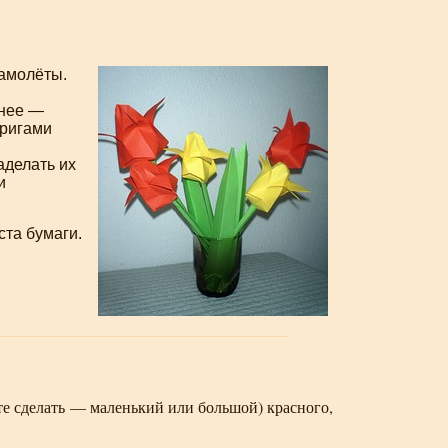
самолёты.
внее —
оригами
аделать их
и
ста бумаги.
те сделать — маленький или большой) красного,