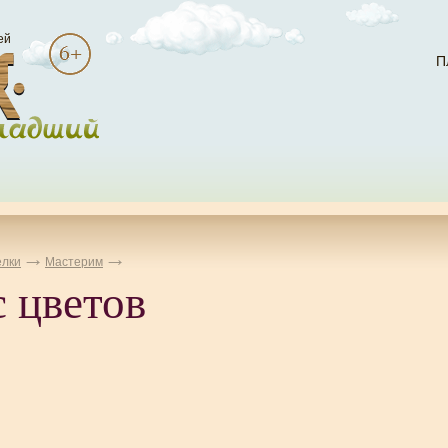
ей
П
лки
Мастерим
 цветов