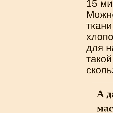
15 ми
Можно
ткани
хлопо
для н
такой
сколь
А д
мас