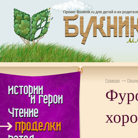
Проект Booknik.ru для детей и их родител
Главная
Проде
Фур
хор