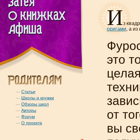
И
з квад
оригами
, а и
Фуро
это т
цела
техни
—
Статьи
зави
—
Школы и кружки
—
Обзоры школ
—
Авторы
от тог
—
Форум
—
О проекте
вы св