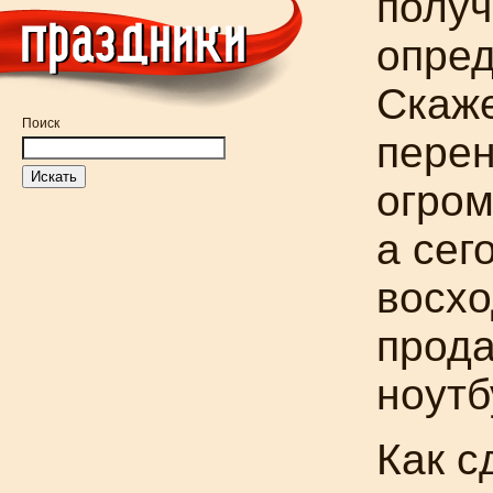
получ
опре
Скаже
Поиск
перен
огром
а сег
восхо
прода
ноутб
Как с