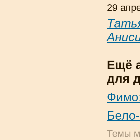
29 апр
Тать
Анис
Ещё 
для 
Фимо
Бело-
Темы м