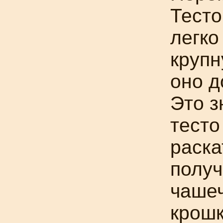
Тесто
легко
крупн
оно д
Это з
тесто
раска
получ
чашеч
крошк