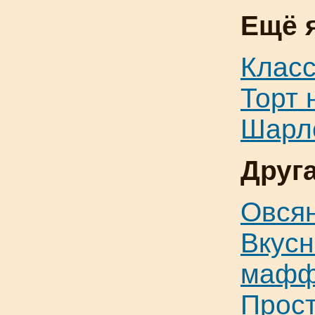
Ещё 
Класс
Торт 
Шарл
Друг
Овсян
Вкусн
мафф
Прост