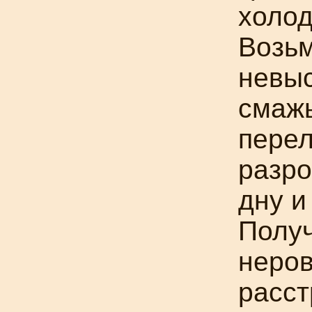
холод
Возь
невыс
смажь
перел
разро
дну и
Полу
неров
расст