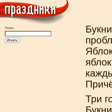
Букн
Поиск
пробл
Яблок
яблок
кажды
Прич
Три г
Букн