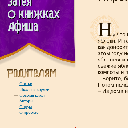
Н
у что
яблоки. И т
как доносит
этом году 
яблоневых 
свежие ябл
компоты и 
– Берите, б
—
Статьи
Потом нача
—
Школы и кружки
– Из дома н
—
Обзоры школ
—
Авторы
—
Форум
—
О проекте