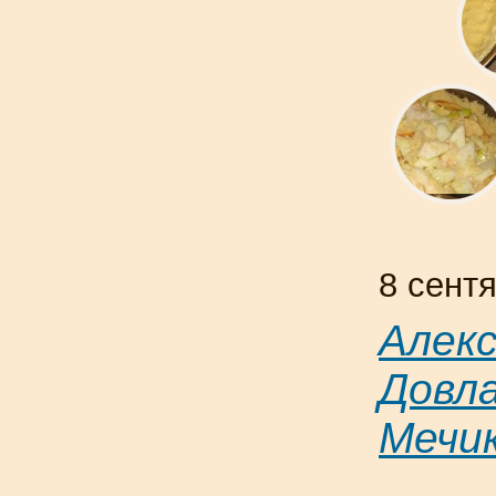
8 сент
Алек
Довл
Мечи