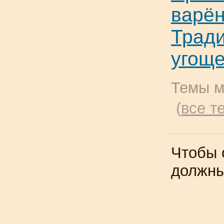
варён
Тради
угоще
Темы м
(
все т
Чтобы 
должн