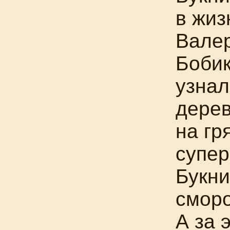
в жиз
Вале
Боби
узнал
дерев
на гр
супер
Букн
сморо
А за 