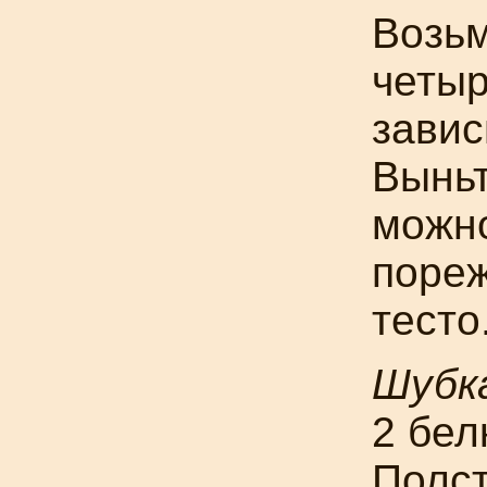
Возьм
четы
завис
Выньт
можно
пореж
тесто
Шубк
2 бел
Полст