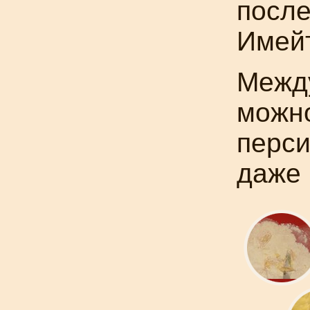
после
Имейт
Между
можно
перси
даже 