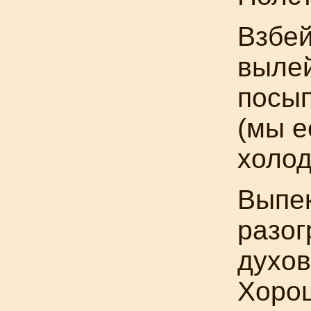
Взбей
вылей
посып
(мы е
холод
Выпек
разог
духо
Хорош