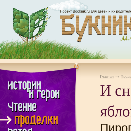
Проект Booknik.ru для детей и их родител
Главная
Проде
И сн
ябло
Пирог