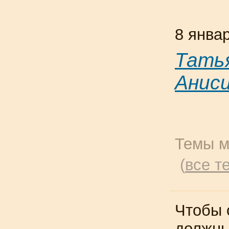
8 янва
Тать
Анис
Темы м
(
все т
Чтобы 
должн