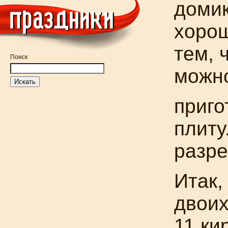
домик
хоро
тем, 
Поиск
можн
приго
плиту
разре
Итак,
двоих
11 ки