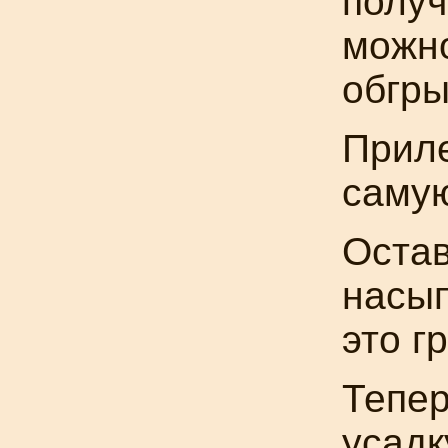
получ
можно
обгры
Приле
самую
Оста
насып
это г
Тепер
усадк