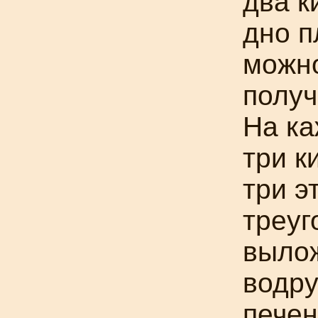
два к
дно п
можно
получ
На ка
три к
три э
треуг
вылож
водру
печен