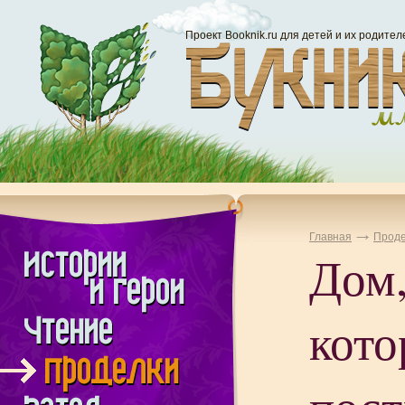
Проект Booknik.ru для детей и их родител
Главная
Проде
Дом
кот