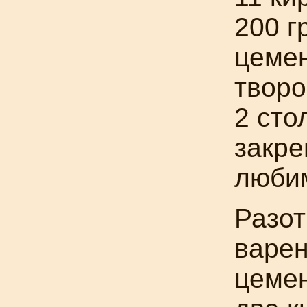
200 г
цемен
творо
2 сто
закре
любим
Разот
варен
цемен