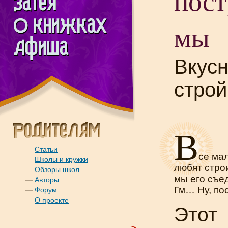
пос
мы
Вкус
строй
В
—
Статьи
се ма
—
Школы и кружки
любят стро
—
Обзоры школ
мы его съе
—
Авторы
Гм… Ну, по
—
Форум
—
О проекте
Этот