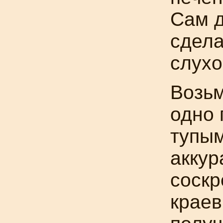
Сам д
сдела
слухо
Возь
одно 
тупы
аккур
соскр
краев