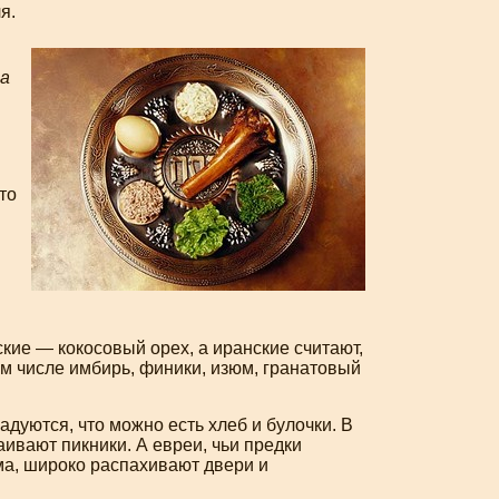
я.
а
то
ие — кокосовый орех, а иранские считают,
ом числе имбирь, финики, изюм, гранатовый
уются, что можно есть хлеб и булочки. В
ивают пикники. А евреи, чьи предки
ма, широко распахивают двери и