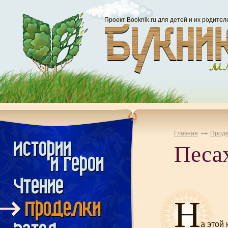
Проект Booknik.ru для детей и их родител
Главная
Проде
Песах
Н
а этой