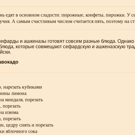
ень едят в основном сладости: пирожные, конфеты, пирожки. У 
учия. А самым счастливым числом считается пять, поэтому на ст
сефарды и ашкеназы готовят совсем разные блюда. Однако 
блюда, которые совмещают сефардскую и ашкеназскую тради
йски
.
авокадо
:
о, нарезать кубиками
вины лимона
на миндаля, порезать
, порезать
ана изюма
, порезать
н, цедру снять и порезать
жки яблочного сока