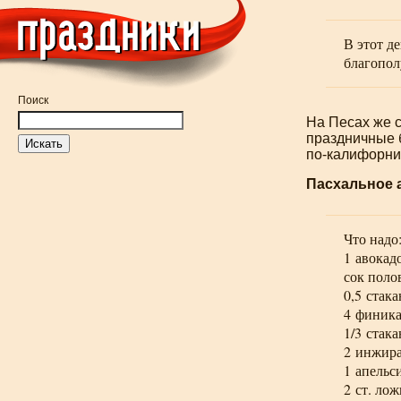
В этот д
благопол
Поиск
На Песах же 
праздничные 
по-калифорни
Пасхальное 
Что надо
1 авокад
сок поло
0,5 стака
4 финика
1/3 стак
2 инжира
1 апельси
2 ст. ло