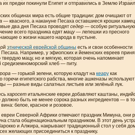
а их предки покинули Египет и отправились в Землю Израил
йских общинах мира есть общие традиции: дом очищают от
а
— квасного, а накануне Песаха оставшиеся крошки
хамец
ервые два дня Песаха проводят
седер
— особую ритуальную
течение всего праздника едят
мацу
— лепешки из пресного
инающие о жизни нашего народа в пустыне.
дой
этнической еврейской общины
есть и свои особенности
 Песаха. Например, у эфиопских и йеменских евреев приня
о твердую мацу, но и мягкую, которая очень напоминает
 средиземноморский хлеб — питу.
рора
— горькой зелени, которую кладут на
кеару
как
 горечи египетского рабства, многие ашкеназы используют
рды — разные виды салатных листьев или зелёный лук.
есь
харосет
итальянские евреи добавляют каштаны, индийск
е должно быть не менее сорока разных ингредиентов — в т
 вина: белое, красное и розовое.
евреи Северной Африки отмечают праздник Мимуна, они рад
на стала общенациональным праздником. В этот день устра
Марокко и Алжира, накрывают традиционный стол у себя до
сех желающих присоединиться к празднику.