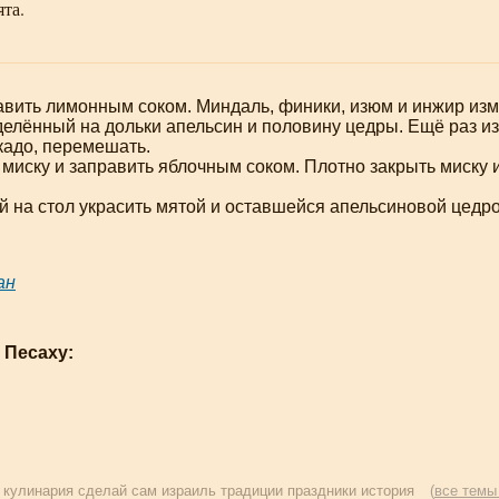
ята.
авить лимонным соком. Миндаль, финики, изюм и инжир изм
елённый на дольки апельсин и половину цедры. Ещё раз из
кадо, перемешать.
миску и заправить яблочным соком. Плотно закрыть миску и
 на стол украсить мятой и оставшейся апельсиновой цедро
ан
 Песаху:
:
кулинария
сделай сам
израиль
традиции
праздники
история
(
все темы