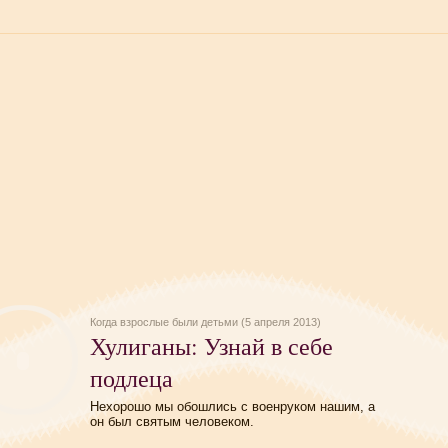
Когда взрослые были детьми (5 апреля 2013)
Хулиганы: Узнай в себе
подлеца
Нехорошо мы обошлись с военруком нашим, а
он был святым человеком.