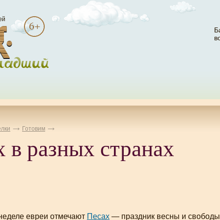
ей
Б
в
лки
Готовим
 в разных странах
 неделе евреи отмечают
Песах
— праздник весны и свободы