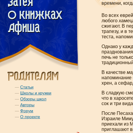
времени, когд
Во всех евре
любого
хамец
сжигают. В п
трапезу, и в 
теста, напом
Однако у каж
празднования
печь не тольк
традиционный
В качестве
ма
напоминание о
хрен, а сефа
—
Статьи
В сладкую см
—
Школы и кружки
что в харосет
—
Обзоры школ
сок и три вида
—
Авторы
—
Форум
После Песаха 
—
О проекте
Израиле Миму
приехали из 
приглашают в