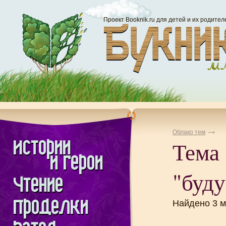
Проект Booknik.ru для детей и их родител
Облако тем
Тема
"буд
Найдено 3 