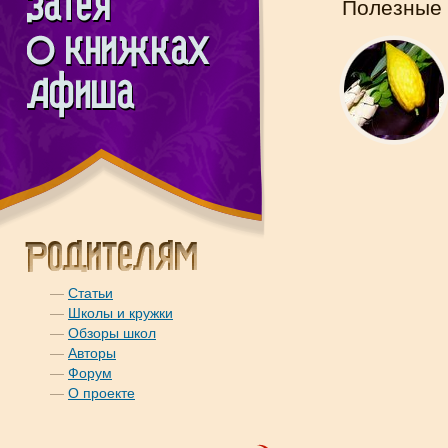
Полезные 
—
Статьи
—
Школы и кружки
—
Обзоры школ
—
Авторы
—
Форум
—
О проекте