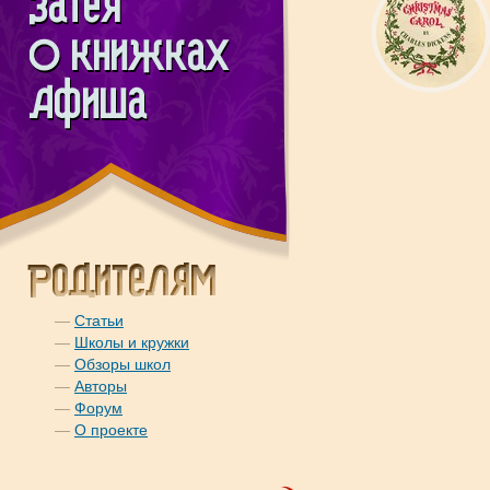
—
Статьи
—
Школы и кружки
—
Обзоры школ
—
Авторы
—
Форум
—
О проекте