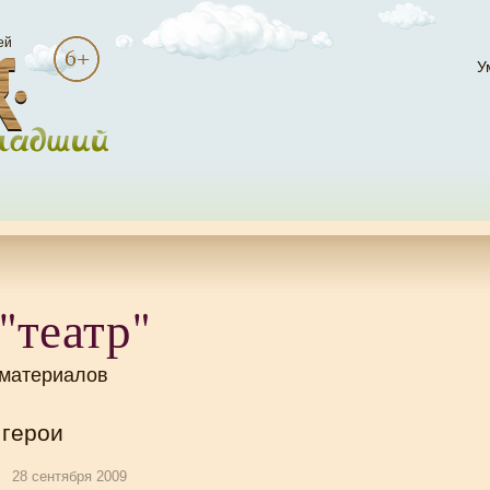
ей
У
"театр"
 материалов
 герои
28 сентября 2009