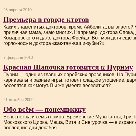
23 апреля 2010
Премьера в городе ктотов
Каких знаменитых докторов, кроме Айболита, вы знаете? 
приличная мама, знаю многих. Например, доктора Спока,
Комаровского и даже доктора Фрейда. Вот мои дети ещё з
горло-нос» и доктора «как-там-ваши-зубки?»
7 февраля 2010
Красная Шапочка готовится к Пуриму
Пурим — один из главных еврейских праздников. На Пур
карнавалы и разные игры, готовят сладкое угощение, дар
веселятся как могут. Вы же умеете веселиться?
21 декабря 2009
Обо всём — понемножку
Белоснежка и семь гномов, Бременские Музыканты, Три Т
Московского Цирка, Маша, Витя и Снегурочка — в израил
последние дни декабря.