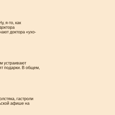
Ну,
я-то
, как
 доктора
нают доктора «ухо-
им устраивают
ят подарки. В общем,
олстяка, гастроли
ьской афише на