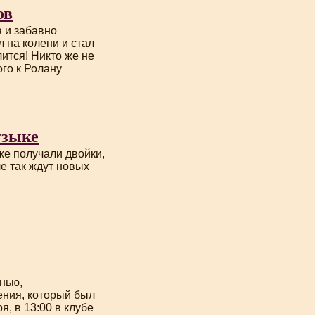
ов
а и забавно
 на колени и стал
лится! Никто же не
ого к Ролану
узыке
же получали двойки,
е так ждут новых
енью,
ения, который был
я, в 13:00 в клубе