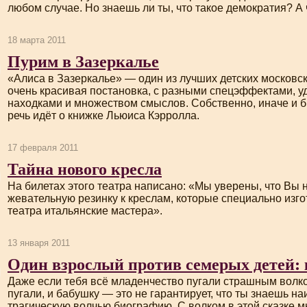
любом случае. Но знаешь ли ты, что такое демократия? А 
18 марта 2011
Пурим в Зазеркалье
«Алиса в Зазеркалье» — один из лучших детских московск
очень красивая постановка, с разными спецэффектами, 
находками и множеством смыслов. Собственно, иначе и бы
речь идёт о книжке Льюиса Кэрролла.
17 февраля 2011
Тайна нового кресла
На билетах этого театра написано: «Мы уверены, что Вы 
жевательную резинку к креслам, которые специально изг
театра итальянские мастера».
13 января 2011
Один взрослый против семерых детей: 
Даже если тебя всё младенчество пугали страшным волко
пугали, и бабушку — это не гарантирует, что ты знаешь на
трагическую волчью биографию. С волком в этой сказке м