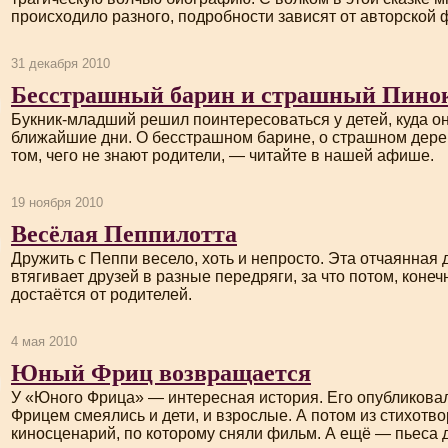
происходило разного, подробности зависят от авторской 
31 декабря 2010
Бесстрашный барин и страшный Пино
Букник-младший
решил поинтересоваться у детей, куда о
ближайшие дни. О бесстрашном барине, о страшном дере
том, чего не знают родители, — читайте в нашей афише.
19 ноября 2010
Весёлая Пеппилотта
Дружить с Пеппи весело, хоть и непросто. Эта отчаянная
втягивает друзей в разные передряги, за что потом, конеч
достаётся от родителей.
4 мая 2010
Юный Фриц возвращается
У «Юного Фрица» — интересная история. Его опубликовали
Фрицем смеялись и дети, и взрослые. А потом из стихотв
киносценарий, по которому сняли фильм. А ещё — пьеса д