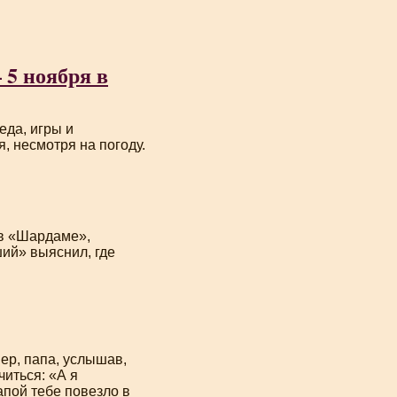
 5 ноября в
еда, игры и
ся, несмотря на погоду.
 в «Шардаме»,
ший
» выяснил, где
ер, папа, услышав,
читься: «А я
апой тебе повезло в