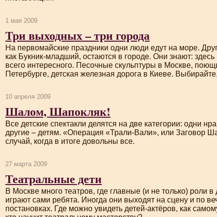
1 мая 2009
Три выходных – три города
На первомайские праздники одни люди едут на море. Други
как
Букник-младший
, остаются в городе. Они знают: здес
всего интересного. Песочные скульптуры в Москве, пою
Петербурге, детская железная дорога в Киеве. Выбирайте,
10 апреля 2009
Шалом, Шапокляк!
Все детские спектакли делятся на две категории: одни нр
другие – детям. «Операция «
Трали-Вали
», или Заговор Ш
случай, когда в итоге довольны все.
27 марта 2009
Театральные дети
В Москве много театров, где главные (и не только) роли в
играют сами ребята. Иногда они выходят на сцену и по в
постановках. Где можно увидеть детей-актёров, как самом