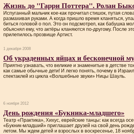
Жизнь до "Гарри Поттера". Ролан Бык
Испуганный мальчик
кое-как
прочитал стишок, путая слов
размахивая руками. А когда пришло время кланяться, упал
биться головой о пол. Это он подсмотрел, как бабушка мо
объяснял ему, что актёры кланяются
по-другому
. После эт
прилепилось прозвище Артист.
1 декабря 2008
Об украденных яйцах и бесконечной м
Приятно узнавать, что великие и знаменитые в детстве то
как самые обычные дети! И легко понять, почему в Израил
спектаклей из цикла «Волшебные звуки» Ницы Шауль.
6 ноября 2012
День рождения «Букника-младшего»
Театр «Практика», Хихус, еврейские танцы: как всегда ос
«
Букник-младший
» приглашает друзей на свой день рожд
летом. Мы ждем детей и взрослых в воскресенье, 18 ноябр