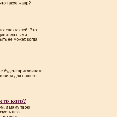
что такое жанр?
их спектаклей. Это
удивительными
ть не может, когда
не будете приклеивать
отовили для нашего
кто кого?
м, и маму твою
изусть всю
ного чего