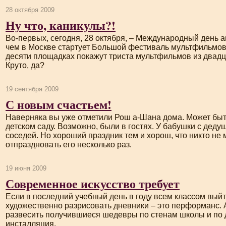
28 октября 2009
Ну что, каникулы?!
Во-первых
, сегодня, 28 октября, – Международный день а
чем в Москве стартует Большой фестиваль мультфильмов.
десяти площадках покажут триста мультфильмов из двадц
Круто, да?
19 сентября 2009
С новым счастьем!
Наверняка вы уже отметили Рош
а-Шана
дома. Может быть
детском саду. Возможно, были в гостях. У бабушки с деду
соседей. Но хороший праздник тем и хорош, что никто не
отпраздновать его несколько раз.
19 июня 2009
Современное искусство требует
Если в последний учебный день в году всем классом выйт
художественно разрисовать дневники – это перформанс. 
развесить получившиеся шедевры по стенам школы и по 
инсталляция.