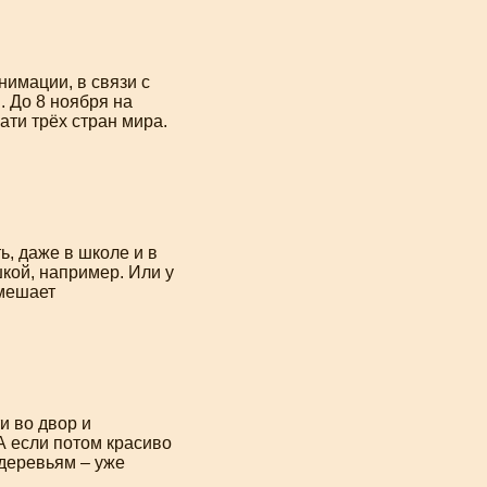
нимации, в связи с
 До 8 ноября на
ати трёх стран мира.
, даже в школе и в
шкой, например. Или у
 мешает
и во двор и
А если потом красиво
деревьям – уже