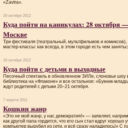
«Zavtra».
29 октября 2012
Куда пойти на каникулах: 28 октября —
Москве
Три фестиваля (театральный, мультфильмов и комиксов), 
мастер-классы
: как всегда, в этом городе есть чем занять
19 октября 2012
Куда пойти с детьми в выходные
Песочный спектакль в обновленном ЗИЛе, слоновье шоу
библиотека на «Флаконе» и все остальное: «
Букник-млад
ждут родителей с детьми 20–21 октября.
7 апреля 2011
Кошкин жанр
«Это не мой жанр, у нас демократия!» — заявляет, наприм
как другой папа гордится, что его сын стал вдруг хорошо у
компьютер вырубил из сети, и всё сразу наладилось!» С п