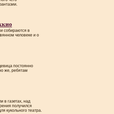
фантазии.
ккио
ни собираются в
вянном человеке и о
 девица постоянно
но же, ребятам
 в газетах, над
орения получился
ля кукольного театра.