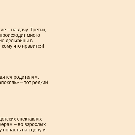
е – на дачу. Третьи,
ь происходит много
щие дельфины в
 кому что нравится!
авятся родителям,
апокляк» – тот редкий
 детских спектаклях
ечерам – во взрослых
у попасть на сцену и