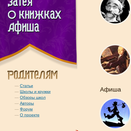
—
Статьи
Афиша
—
Школы и кружки
—
Обзоры школ
—
Авторы
—
Форум
—
О проекте