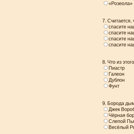
«Розеола»
7. Считается, 
спасите н
спасите н
спасите на
спасите н
8. Что из это
Пиастр
Галеон
Дублон
Фунт
9. Борода дым
Джек Воро
Чёрная бо
Слепой Пь
Весёлый Р