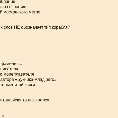
мбрании
ова сокровищ
й московского метро
тих слов НЕ обозначает тип корабля?
 фамилия...
 писателя
го мореплавателя
 автора «Букника-младшего»
знаменитой книги
питана Флинта назывался:
а»