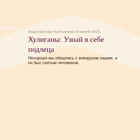
Когда взрослые были детьми (5 апреля 2013)
Хулиганы: Узнай в себе
подлеца
Нехорошо мы обошлись с военруком нашим, а
он был святым человеком.