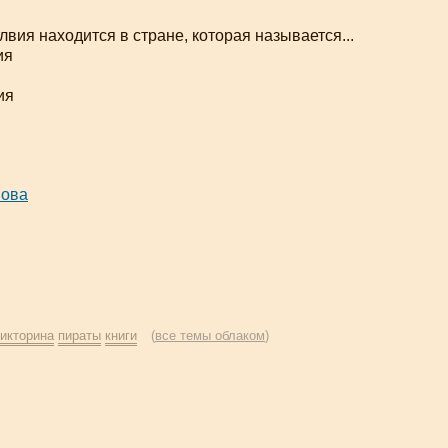
лвия находится в стране, которая называется...
ия
ия
нова
икторина
пираты
книги
(
все темы облаком
)