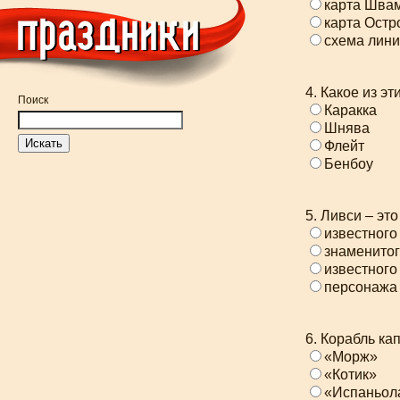
карта Шва
карта Остр
схема лини
4. Какое из э
Поиск
Каракка
Шнява
Флейт
Бенбоу
5. Ливси – это
известного
знаменито
известного
персонажа 
6. Корабль ка
«Морж»
«Котик»
«Испаньол