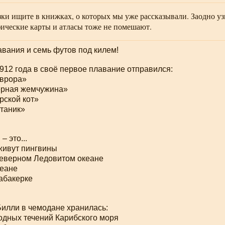
ки ищите в книжках, о которых мы уже рассказывали. Заодно уз
ические карты и атласы тоже не помешают.
вания и семь футов под килем!
1912 года в своё первое плавание отправился:
Аврора»
ёрная жемчужина»
рской кот»
таник»
– это...
 живут пингвины
Северном Ледовитом океане
кеане
табакерке
Билли в чемодане хранилась:
одных течений Карибского моря