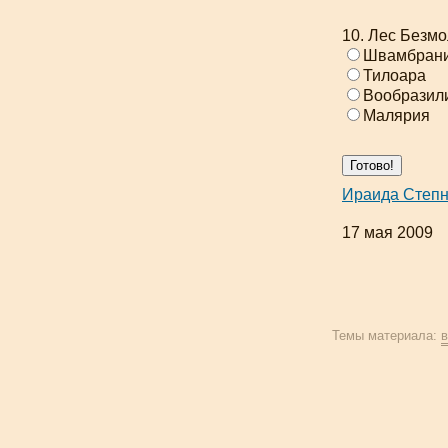
10. Лес Безмо
Швамбран
Тилоара
Вообразил
Малярия
Ираида Степ
17 мая 2009
Темы материала:
в