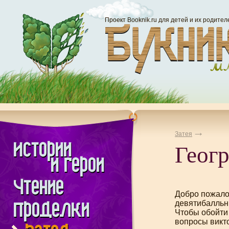
Проект Booknik.ru для детей и их родител
Затея
Геог
Добро пожалов
девятибалльн
Чтобы обойти 
вопросы викт