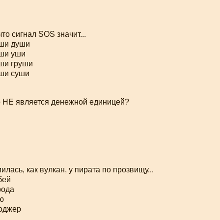
что сигнал SOS значит...
аши души
аши уши
ши груши
аши суши
го НЕ является денежной единицей?
илась, как вулкан, у пирата по прозвищу...
бей
рода
ю
оджер