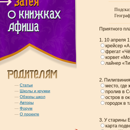
Подсказ
Географ
Приятного пла
1. 10 апреля 
крейсер «
фрегат «Ч
корвет «Мо
лайнер «Ти
2. Пилигвиния 
—
Статьи
место, где
—
Школы и кружки
пролив в 
—
Обзоры школ
остров в о
—
Авторы
городок в 
—
Форум
—
О проекте
3. У старины 
карта подв