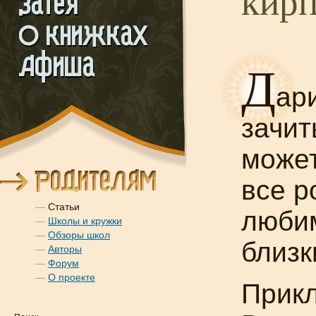
кир
Д
ар
зачит
может
все р
—
Статьи
любим
—
Школы и кружки
—
Обзоры школ
близк
—
Авторы
—
Форум
—
О проекте
Прик