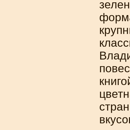
зелен
форма
крупн
класс
Влади
повес
книго
цветн
стран
вкусо