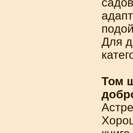
садов
адап
подой
Для д
катег
Том 
добр
Астре
Хоро