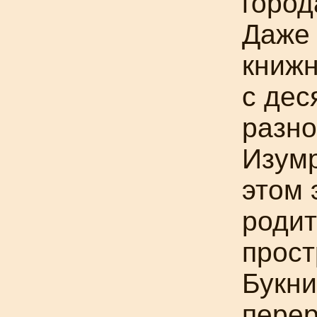
город
Даже
книжн
с дес
разн
Изумр
этом 
родит
прост
Букн
перер