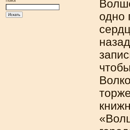
Волше
Поиск
одно 
сердц
назад
запис
чтобы
Волко
торже
книжн
«Вол