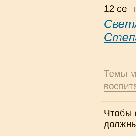
12 сен
Свет
Степ
Темы м
воспит
Чтобы 
должн