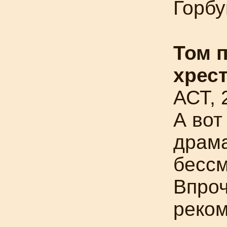
Горбу
Том 
хрес
АСТ, 
А вот
драма
бессм
Впроч
реком