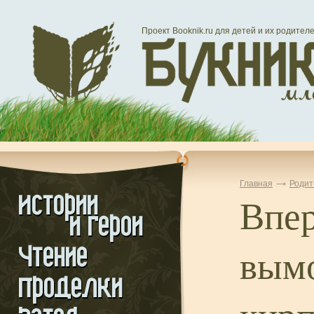
Проект Booknik.ru для детей и их родител
Главная
Родит
Впер
вым