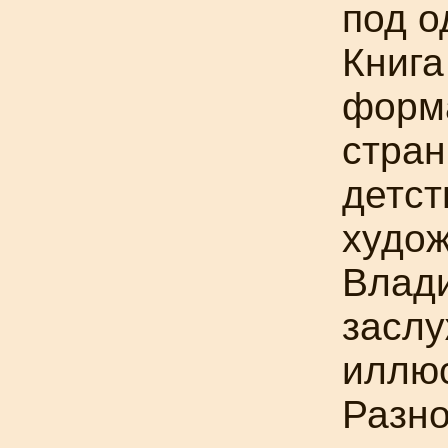
под о
Книга
форма
стран
детст
худо
Влади
заслу
иллюс
Разно