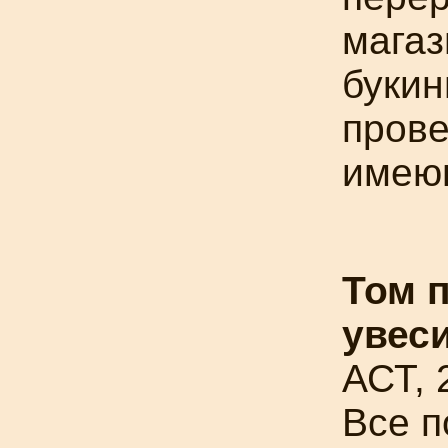
магаз
букин
пров
имею
Том 
увес
АСТ, 
Все п