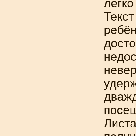
легко
Текст
ребён
досто
недос
невер
удерж
дваж
посе
Листа