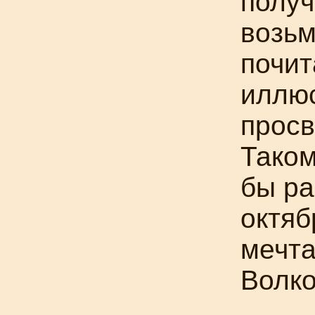
получ
возьм
почит
иллюс
просв
Таком
бы ра
октяб
мечта
Волко