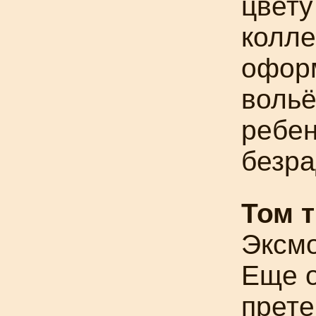
цвету
колле
офор
вольё
ребен
безра
Том т
Эксмо
Еще о
прете