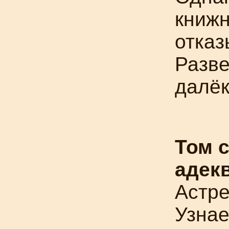
книжн
отказ
Разве
далёк
Том 
адек
Астре
Узнае