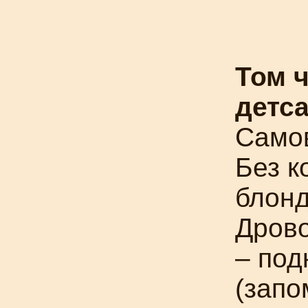
Том 
детс
Самов
Без к
блонд
Дрово
– под
(запо