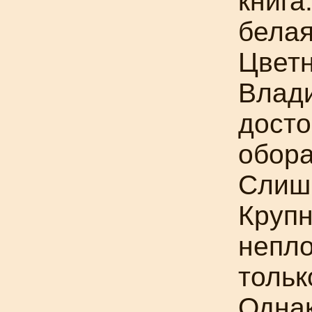
книга
белая
Цветн
Влади
досто
обора
Слиш
Крупн
непло
тольк
Однак