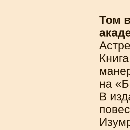
Том в
акад
Астре
Книга
мане
на «Б
В изд
повес
Изумр