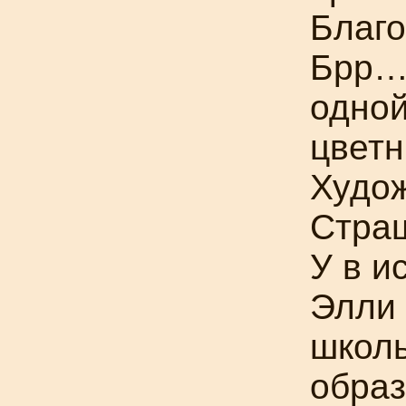
Благо
Брр… 
одной
цвет
Худож
Страш
У в и
Элли
школь
образ