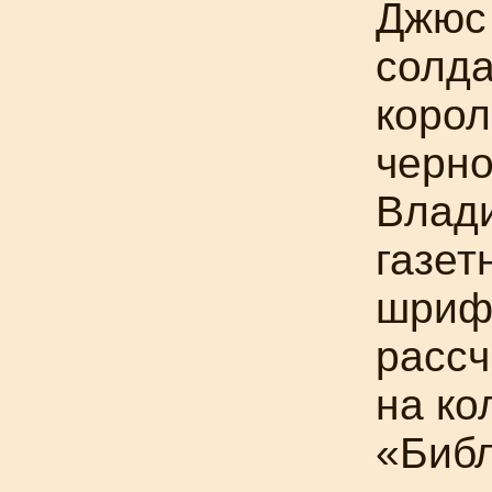
Джюс 
солд
корол
черн
Влади
газет
шрифт
рассч
на ко
«Библ