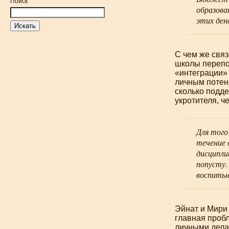
Поиск
образова
этих ден
С чем же связ
школы перепо
«интеграции» 
личным потенц
сколько подде
укротителя, ч
Для того
течение 
дисципли
попусту.
воспитыв
Эйнат и Мири
главная проб
личными дела