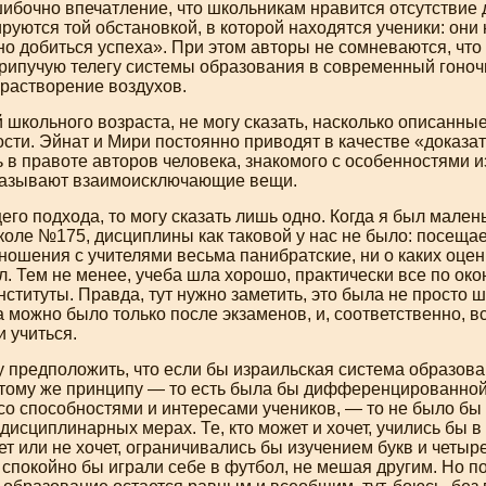
ибочно впечатление, что школьникам нравится отсутствие 
руются той обстановкой, в которой находятся ученики: они
но добиться успеха». При этом авторы не сомневаются, чт
крипучую телегу системы образования в современный гоноч
орастворение воздухов.
 школьного возраста, не могу сказать, насколько описанны
сти. Эйнат и Мири постоянно приводят в качестве «доказате
 в правоте авторов человека, знакомого с особенностями из
казывают взаимоисключающие вещи.
его подхода, то могу сказать лишь одно. Когда я был малень
коле №175, дисциплины как таковой у нас не было: посеща
ношения с учителями весьма панибратские, ни о каких оцен
л. Тем не менее, учеба шла хорошо, практически все по ок
нституты. Правда, тут нужно заметить, это была не просто 
а можно было только после экзаменов, и, соответственно, вс
и учиться.
ну предположить, что если бы израильская система образов
 тому же принципу — то есть была бы дифференцированной
со способностями и интересами учеников, — то не было бы
дисциплинарных мерах. Те, кто может и хочет, учились бы в
жет или не хочет, ограничивались бы изучением букв и четыр
спокойно бы играли себе в футбол, не мешая другим. Но по