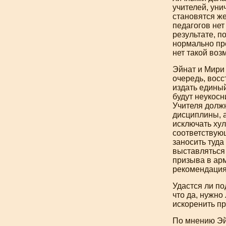
учителей, уни
становятся же
педагогов нет
результате, по
нормально пре
нет такой воз
Эйнат и Мири 
очередь, восс
издать единый
будут неукосн
Учителя долж
дисциплины, 
исключать хул
соответствующ
заносить туда
выставляться 
призыва в арм
рекомендация
Удастся ли п
что да, нужно
искоренить пр
По мнению Эй