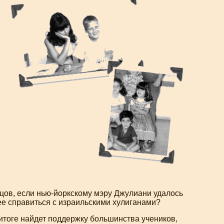
нцов, если
нью-йоркскому
мэру Джулиани удалось
ее справиться с израильскими хулиганами?
итоге найдет поддержку большинства учеников,