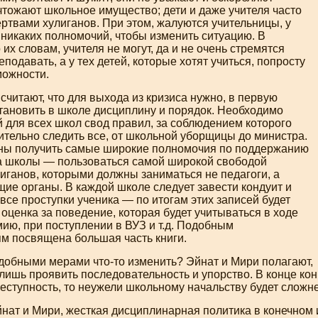
чтожают школьное имущество; дети и даже учителя часто
ртвами хулиганов. При этом, жалуются учительницы, у
 никаких полномочий, чтобы изменить ситуацию. В
 их словам, учителя не могут, да и не очень стремятся
подавать, а у тех детей, которые хотят учиться, попросту
можности.
считают, что для выхода из кризиса нужно, в первую
тановить в школе дисциплину и порядок. Необходимо
 для всех школ свод правил, за соблюдением которого
ительно следить все, от школьной уборщицы до министра.
ны получить самые широкие полномочия по поддержанию
а школы — пользоваться самой широкой свободой
иганов, которыми должны заниматься не педагоги, а
ие органы. В каждой школе следует завести кондуит и
 все проступки ученика — по итогам этих записей будет
оценка за поведение, которая будет учитываться в ходе
ию, при поступлении в ВУЗ и т.д. Подобным
м посвящена большая часть книги.
одобными мерами
что-то
изменить? Эйнат и Мири полагают,
 лишь проявить последовательность и упорство. В конце ко
еступность, то неужели школьному начальству будет сложн
нат и Мири, жесткая дисциплинарная политика в конечном 