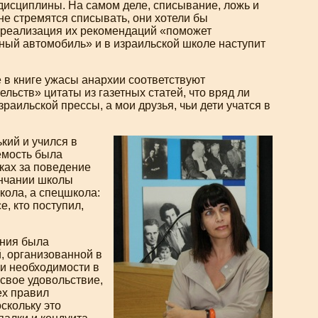
дисциплины. На самом деле, списывание, ложь и
 не стремятся списывать, они хотели бы
о реализация их рекомендаций «поможет
ный автомобиль» и в израильской школе наступит
е в книге ужасы анархии соответствуют
льств» цитаты из газетных статей, что вряд ли
раильской прессы, а мои друзья, чьи дети учатся в
кий и учился в
емость была
ках за поведение
ончании школы
школа, а спецшкола:
е, кто поступил,
ания была
, организованной в
 и необходимости в
 свое удовольствие,
ех правил
скольку это