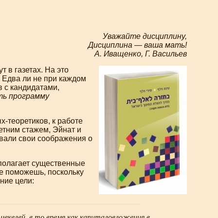
Уважайте дисциплину,
Дисциплина — ваша мать!
А. Иващенко, Г. Васильев
т в газетах. На это
. Едва ли не при каждом
 с кандидатами,
ть программу
х-теоретиков
, к работе
етним стажем, Эйнат и
вали свои соображения о
полагает существенные
е поможешь, поскольку
ние цели:
екелей, в то время как капиталовложения в