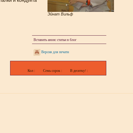
палки и кондуита
Эйнат Вильф
Вставить анонс статьи в блог
Версия для печати
Кол :
Семь сорок :
В десятку! :