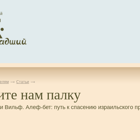
ей
елям
Статьи
ите нам палку
и Вильф. Алеф-бет: путь к спасению израильского 