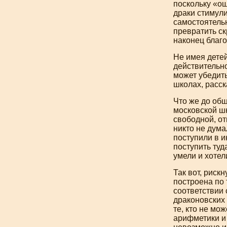
поскольку «ош
драки стимули
самостоятель
превратить с
наконец благ
Не имея детей
действительно
может убедить
школах, расс
Что же до общ
московской ш
свободной, от
никто не дума
поступили в и
поступить туд
умели и хотел
Так вот, риск
построена по
соответствии 
драконовских 
те, кто не мо
арифметики и 