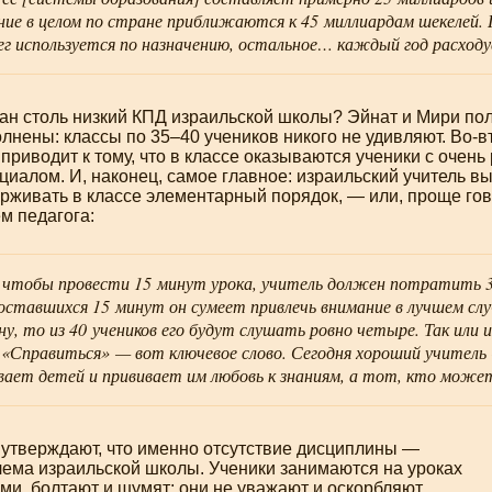
ние в целом по стране приближаются к 45 миллиардам шекелей
ег используется по назначению, остальное… каждый год расход
ан столь низкий КПД израильской школы? Эйнат и Мири пола
лнены: классы по 35–40 учеников никого не удивляют.
Во-в
приводит к тому, что в классе оказываются ученики с очен
иалом. И, наконец, самое главное: израильский учитель в
рживать в классе элементарный порядок, — или, проще гов
ем педагога:
 чтобы провести 15 минут урока, учитель должен потратить 3
оставшихся 15 минут он сумеет привлечь внимание в лучшем случ
ну, то из 40 учеников его будут слушать ровно четыре. Так или 
 «Справиться» — вот ключевое слово. Сегодня хороший учител
ает детей и прививает им любовь к знаниям, а тот, кто може
 утверждают, что именно отсутствие дисциплины —
лема израильской школы. Ученики занимаются на уроках
ми, болтают и шумят; они не уважают и оскорбляют