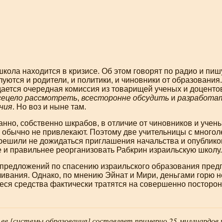
кола находится в кризисе. Об этом говорят по радио и пишу
уются и родители, и политики, и чиновники от образования
ается очередная комиссия из товарищей ученых и доцентов
сецело рассмотреть
,
всесторонне обсудить
и
разработа
ния
. Но воз и ныне там.
ранно, собственно шкрабов, в отличие от чиновников и
учены
 обычно не привлекают. Поэтому две учительницы с многол
решили не дожидаться приглашения начальства и опублико
е и правильнее реорганизовать Рабкрин израильскую школу.
предложений по спасению израильского образования пред
ивания. Однако, по мнению Эйнат и Мири, деньгами горю н
ся средства фактически тратятся на совершенно посторон
е [системы образования] составляет примерно 25 миллиардов ш