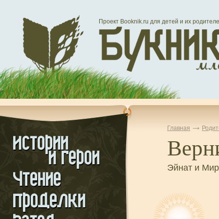
Проект Booknik.ru для детей и их родител
Главная
Родит
Верн
Эйнат и Мир