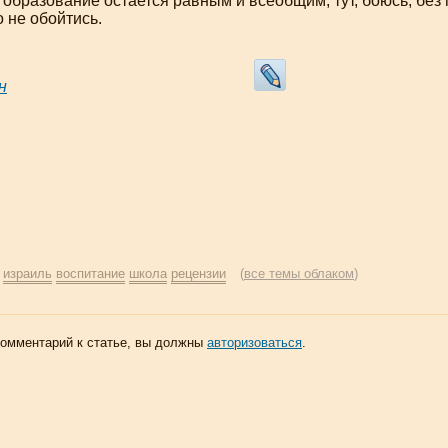
образование остается равным и всеобщим, тут, боюсь, без 
 не обойтись.
н
:
израиль
воспитание
школа
рецензии
(
все темы облаком
)
комментарий к статье, вы должны
авторизоваться
.