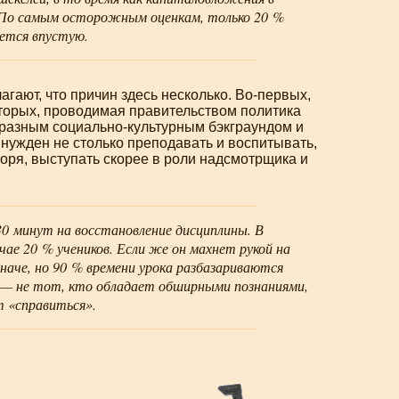
. По самым осторожным оценкам, только 20 %
уется впустую.
гают, что причин здесь несколько.
Во-первых
,
торых
, проводимая правительством политика
ь разным
социально-культурным
бэкграундом и
ынужден не столько преподавать и воспитывать,
оря, выступать скорее в роли надсмотрщика и
0 минут на восстановление дисциплины. В
ае 20 % учеников. Если же он махнет рукой на
иначе, но 90 % времени урока разбазариваются
ь — не тот, кто обладает обширными познаниями,
т «справиться».