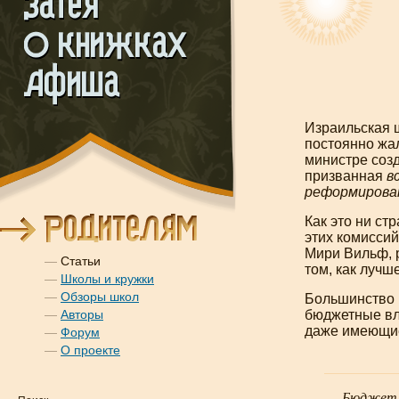
Израильская ш
постоянно жал
министре созд
призванная
в
реформирова
Как это ни ст
этих комиссий
Мири Вильф, 
—
Статьи
том, как лучш
—
Школы и кружки
—
Обзоры школ
Большинство 
—
Авторы
бюджетные вл
даже имеющие
—
Форум
—
О проекте
Бюджет е