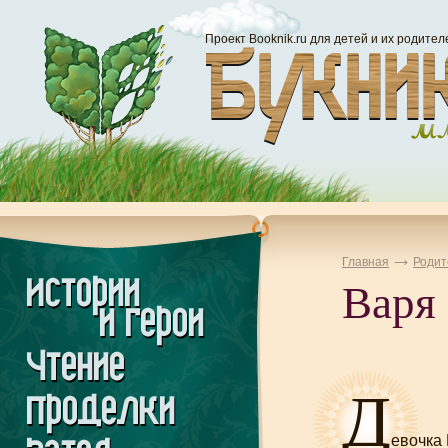
Проект Booknik.ru для детей и их родител
Главная
Родит
Варя
Д
евочка 