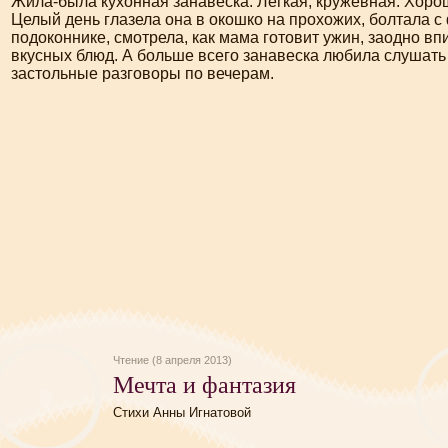
Жила-была
кухонная занавеска. Легкая, кружевная. Хоро
Целый день глазела она в окошко на прохожих, болтала с
подоконнике, смотрела, как мама готовит ужин, заодно в
вкусных блюд. А больше всего занавеска любила слушат
застольные разговоры по вечерам.
Чтение (8 апреля 2013)
Мечта и фантазия
Стихи Анны Игнатовой