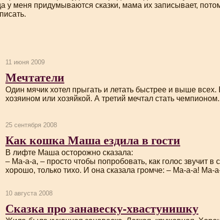
да у меня придумываются сказки, мама их записывает, потом
писать.
11 июня 2009
Мечтатели
Один мячик хотел прыгать и летать быстрее и выше всех. 
хозяином или хозяйкой. А третий мечтал стать чемпионом.
25 сентября 2008
Как кошка Маша ездила в гости
В лифте Маша осторожно сказала:
– Ма-а-а, – просто чтобы попробовать, как голос звучит в
хорошо, только тихо. И она сказала громче: – Ма-а-а! Ма-а-
10 августа 2008
Сказка про занавеску-хвастунишку