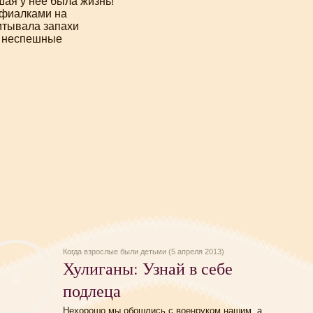
шая у неё была жизнь!
 фиалками на
питывала запахи
ь неспешные
Когда взрослые были детьми (5 апреля 2013)
Хулиганы: Узнай в себе
подлеца
Нехорошо мы обошлись с военруком нашим, а