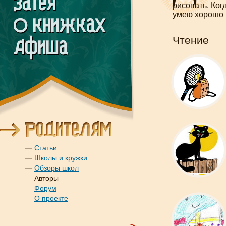
рисовать. Ког
умею хорошо 
Чтение
—
Статьи
—
Школы и кружки
—
Обзоры школ
—
Авторы
—
Форум
—
О проекте