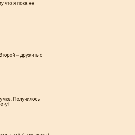
у что я пока не
Второй – дружить с
 сумке. Получилось
а-у!