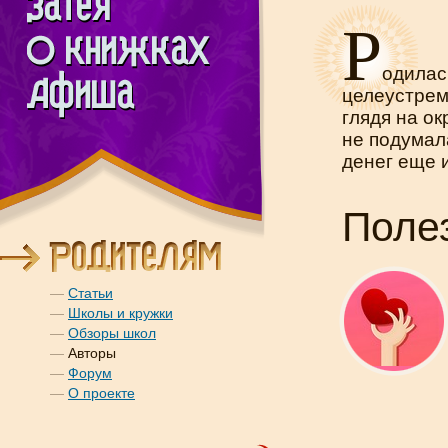
Р
одилас
целеустрем
глядя на о
не подумал
денег еще 
Поле
—
Статьи
—
Школы и кружки
—
Обзоры школ
—
Авторы
—
Форум
—
О проекте