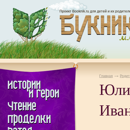
Проект Booknik.ru для детей и их родител
Главная
Родит
Юли
Ива