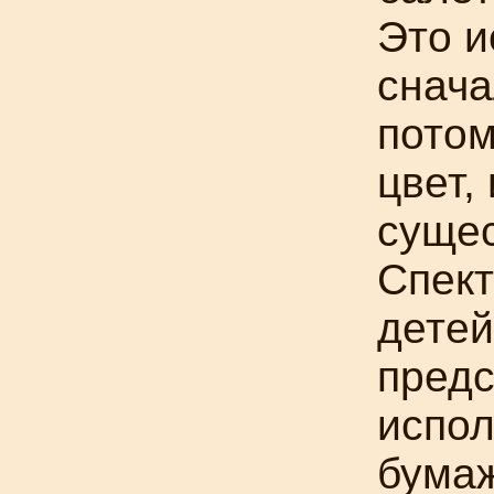
Это и
снача
потом
цвет,
сущес
Спект
детей
пред
испол
бумаж