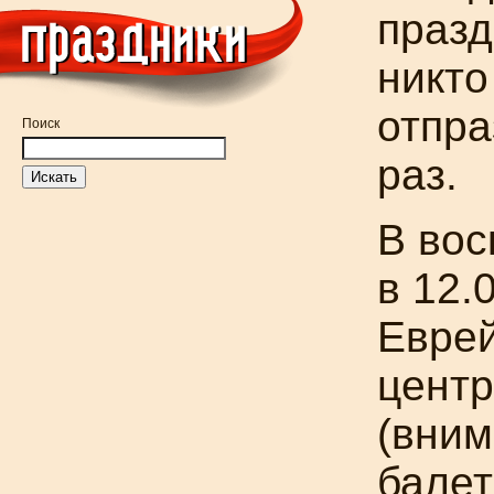
празд
никто
отпра
Поиск
раз.
В вос
в 12.
Еврей
центр
(вним
балет