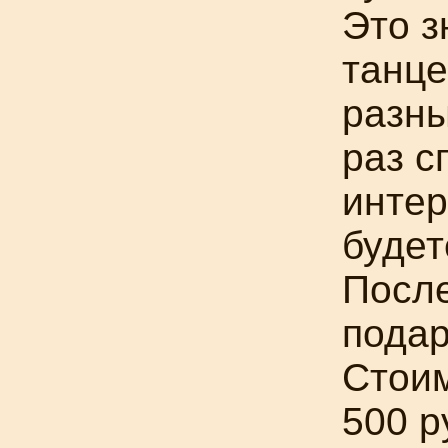
Это з
танце
разны
раз с
интер
будет
После
подар
Стоим
500 р