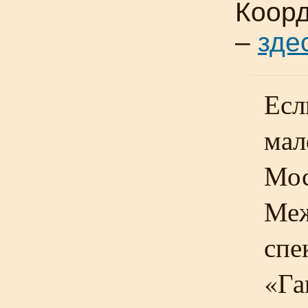
Коорд
–
зде
Есл
мал
Мос
Меж
спе
«Га