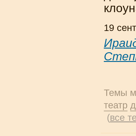
клоун
19 сен
Ираи
Степ
Темы м
театр
д
(
все т