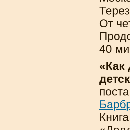
Тере
От че
Прод
40 ми
«Как
детс
поста
Барбр
Книга
«Долл