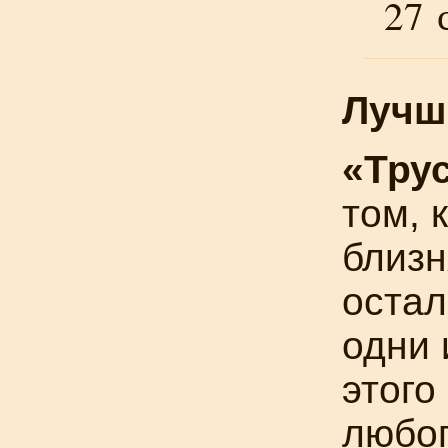
27 
Лучш
«Тру
том, 
близ
остал
одни 
этого
любоп