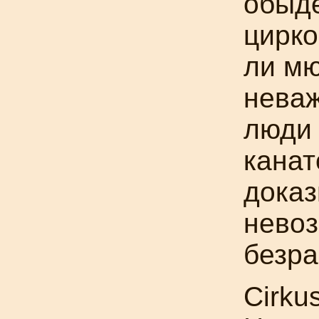
обыде
цирко
ли мю
неваж
люди 
канат
доказ
невоз
безра
Cirku