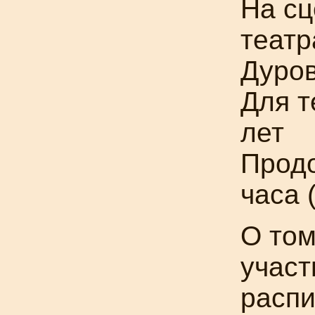
На сц
театр
Дуро
Для т
лет
Продо
часа 
О том
участ
распи