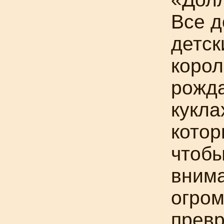
Все д
детск
корол
рожда
кукла
котор
чтобы
внима
огром
превр