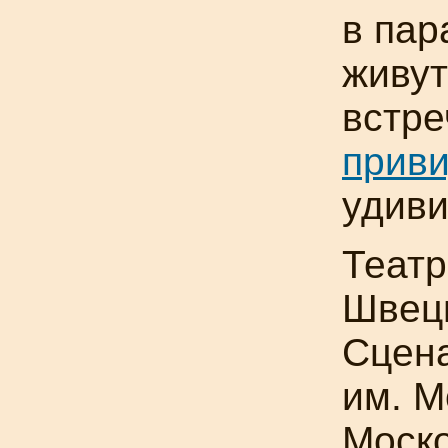
в пар
живут
встре
прив
удиви
Теат
Швец
Сцена
им. М
Моско