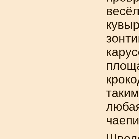
весёл
кувыр
зонти
карус
площа
кроко
таким
любая
чаепи
Шведс