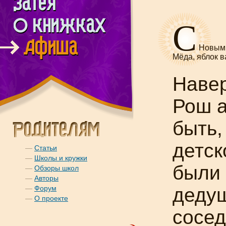
С
Новым 
Мёда, яблок 
Навер
Рош
быть,
детск
—
Статьи
—
Школы и кружки
были 
—
Обзоры школ
—
Авторы
—
Форум
дедуш
—
О проекте
сосед