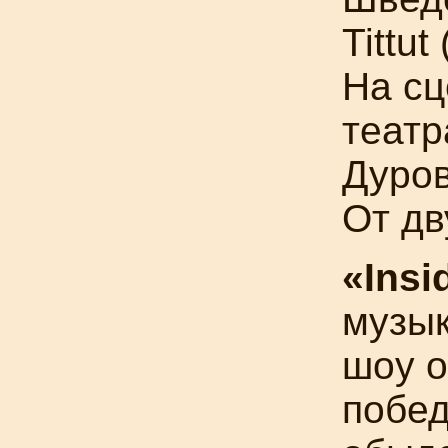
Tittut 
На сц
театр
Дуро
От дв
«Insi
музы
шоу о
побед