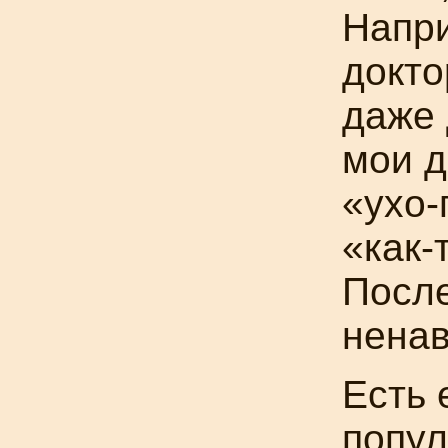
Напри
докто
даже 
мои д
«ухо-
«как-
После
ненав
Есть 
попул