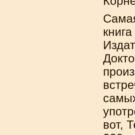
Корне
Самая
книга
Изда
Докто
произ
встре
самых
употр
вот, 