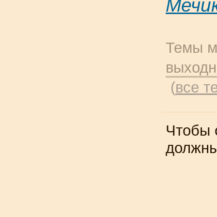
Мечи
Темы м
выход
(
все т
Чтобы 
должн