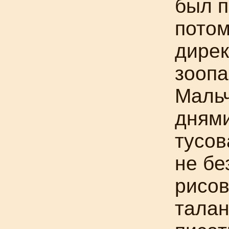
был п
пото
дире
зоопа
Маль
дням
тусов
не бе
рисов
талан