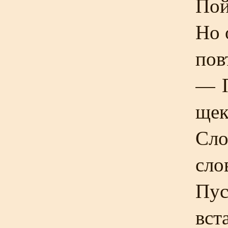
Пой
Но 
пов
— П
щек
Сло
сло
Пус
вст