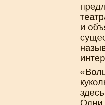
предл
театр
и объ
сущес
назы
интер
«Вол
кукол
здесь
Одни,