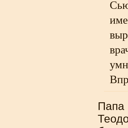
Сью
име
выр
вра
умн
Впр
Папа 
Теодо