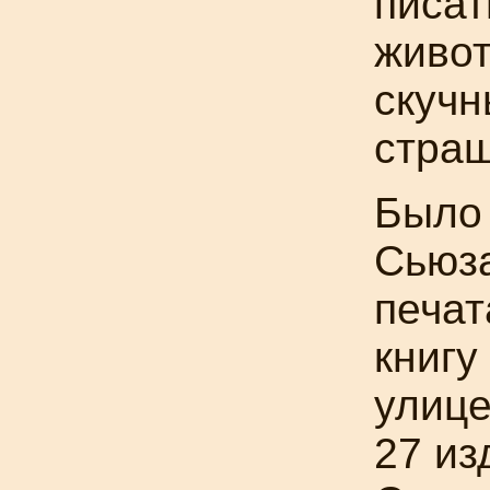
писат
живот
скучн
стра
Было 
Сьюза
печат
книгу
улице
27 из