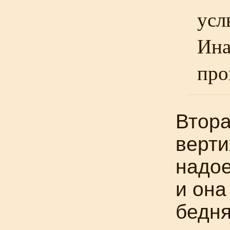
усл
Ина
про
Втора
верти
надое
и она
бедня