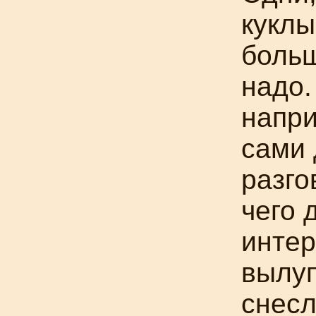
куклы
больш
надо.
напр
сами 
разго
чего 
интер
вылуп
снесл