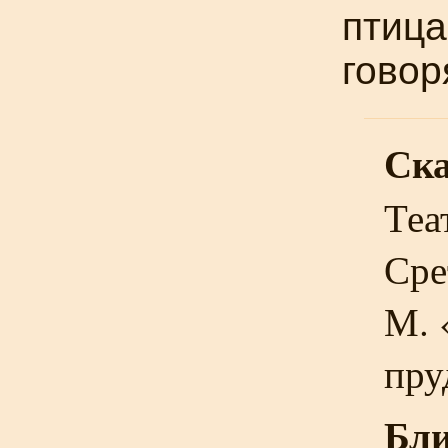
птица
говор
Ска
Теа
Сре
М. 
пру
Бли