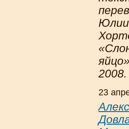
пере
Юлии
Хорто
«Сло
яйцо»
2008.
23 апр
Алек
Довл