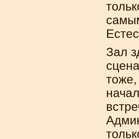
тольк
самым
Естес
Зал з
сцена
тоже,
начал
встре
Админ
тольк