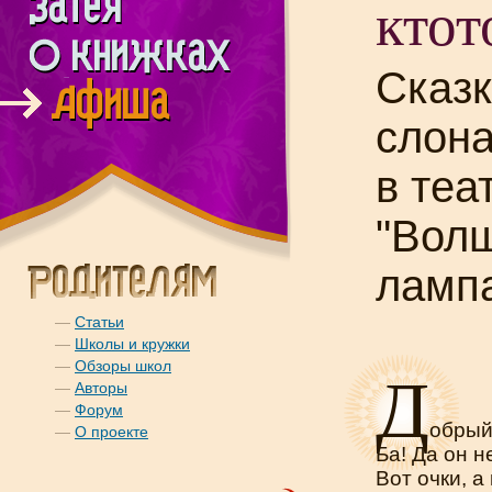
ктот
Сказк
слона
в теа
"Вол
ламп
—
Статьи
—
Школы и кружки
Д
—
Обзоры школ
—
Авторы
—
Форум
обрый
—
О проекте
Ба! Да он 
Вот очки, а