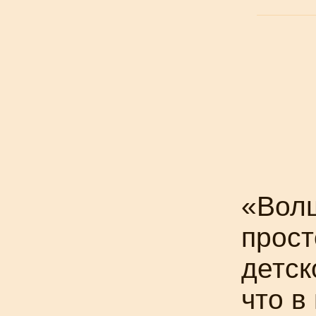
«Вол
прост
детск
что в