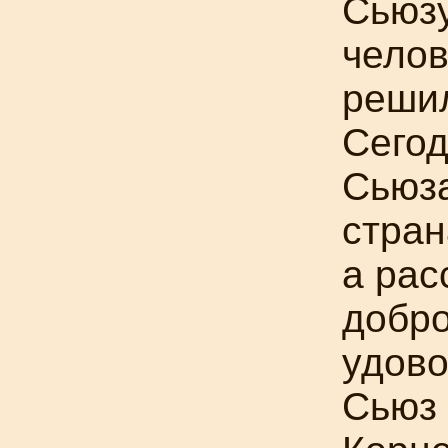
Сьюзу
челов
решил
Сегод
Сьюза
стран
а рас
добро
удово
Сьюз 