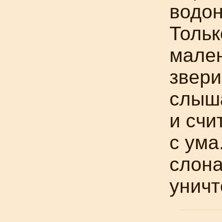
водон
Тольк
мален
звери
слыша
и счи
с ума
слона
уничт