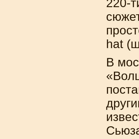
220-т
сюжет
прост
hat (
В мос
«Вол
поста
други
извес
Сьюза