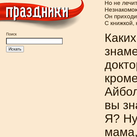
Но не лечит
Незнакомою
Он приходи
С книжкой, 
Каких
Поиск
знам
докто
кром
Айбол
вы зн
Я? Ну
мама,