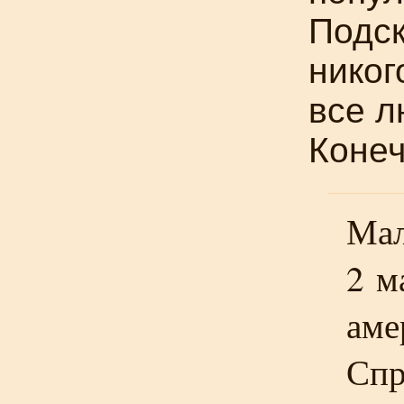
Подск
никог
все л
Конеч
Мал
2 м
аме
Спр