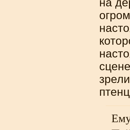
на де
огром
насто
котор
насто
сцен
зрели
птенц
Ему