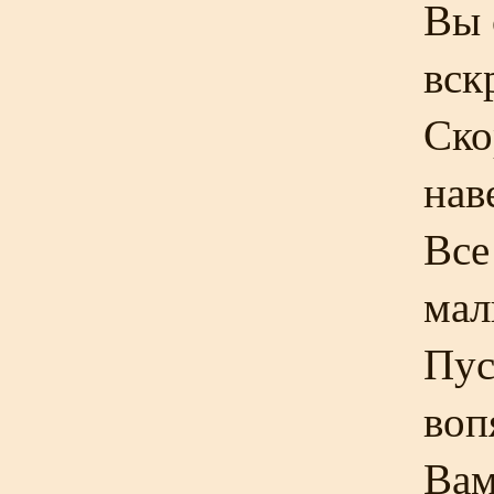
Вы 
вск
Ско
нав
Все
мал
Пус
воп
Вам