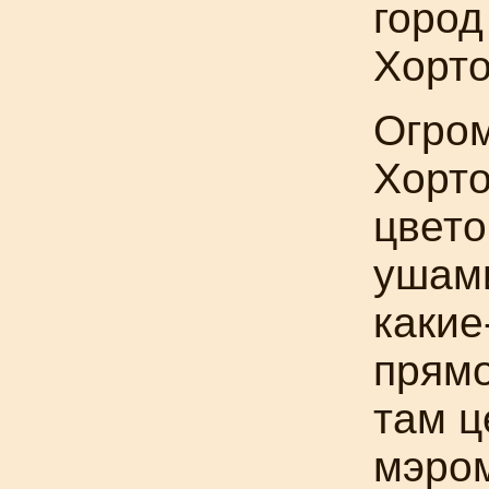
город
Хорто
Огро
Хорт
цвето
ушам
какие
прямо
там ц
мэром