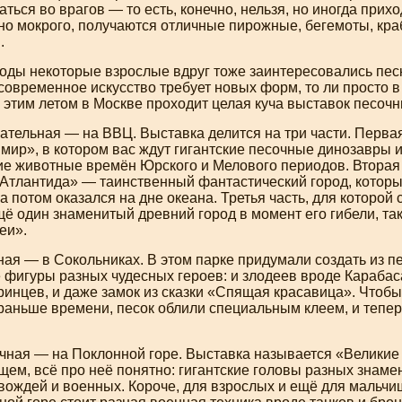
ться во врагов — то есть, конечно, нельзя, но иногда прихо
но мокрого, получаются отличные пирожные, бегемоты, кра
.
оды некоторые взрослые вдруг тоже заинтересовались песк
 современное искусство требует новых форм, то ли просто 
, этим летом в Москве проходит целая куча выставок песочн
ательная — на ВВЦ. Выставка делится на три части. Перва
ир», в котором вас ждут гигантские песочные динозавры и
ие животные времён Юрского и Мелового периодов. Вторая 
Атлантида» — таинственный фантастический город, котор
а потом оказался на дне океана. Третья часть, для которой
ё один знаменитый древний город в момент его гибели, та
еи».
ая — в Сокольниках. В этом парке придумали создать из п
 фигуры разных чудесных героев: и злодеев вроде Карабас
инцев, и даже замок из сказки «Спящая красавица». Чтобы
раньше времени, песок облили специальным клеем, и тепер
чная — на Поклонной горе. Выставка называется «Великие
бщем, всё про неё понятно: гигантские головы разных знам
вождей и военных. Короче, для взрослых и ещё для мальчи