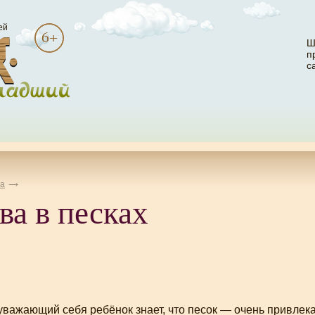
ей
Ш
п
с
а
а в песках
важающий себя ребёнок знает, что песок — очень привлека