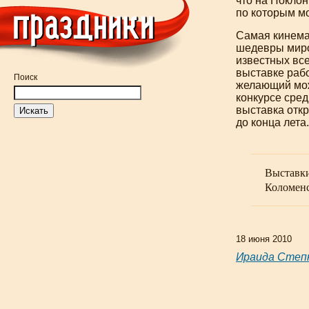
что на Поклон
по которым м
Самая кинема
шедевры миров
известных вс
выставке рабо
Поиск
желающий може
конкурсе сред
выставка откр
до конца лета.
Выставки
Коломенс
18 июня 2010
Ираида Степ