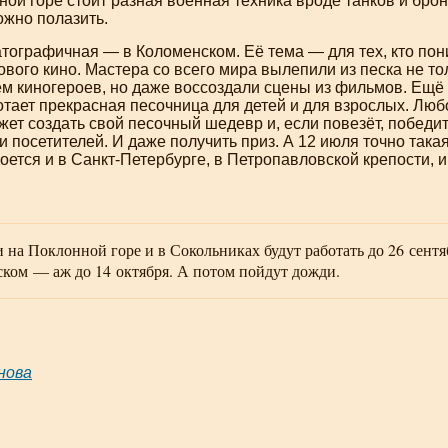
ной горе стоит разная военная техника вроде танков и бро
ожно полазить.
тографичная — в Коломенском. Её тема — для тех, кто пон
ого кино. Мастера со всего мира вылепили из песка не то
ем киногероев, но даже воссоздали сцены из фильмов. Ещё
тает прекрасная песочница для детей и для взрослых. Люб
т создать свой песочный шедевр и, если повезёт, победит
и посетителей. И даже получить приз. А 12 июля точно така
оется и в
Санкт-Петербурге
, в Петропавловской крепости, 
 на Поклонной горе и в Сокольниках будут работать до 26 сентя
ком — аж до 14 октября. А потом пойдут дожди.
нова