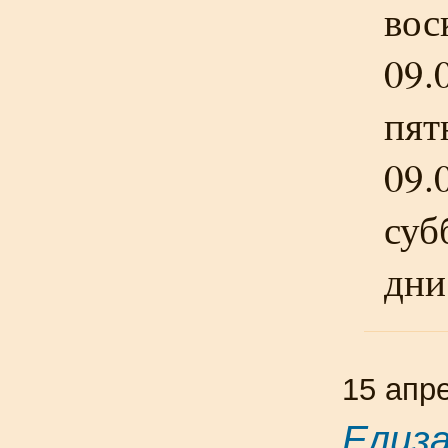
вос
09.
пят
09.
суб
дни
15 апр
Елиз