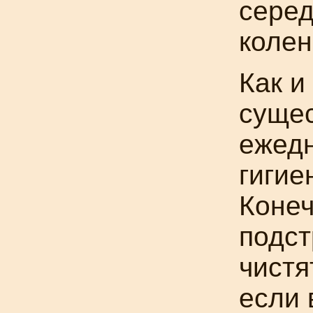
серед
колен
Как 
сущес
ежед
гигие
Конеч
подст
чистя
если 