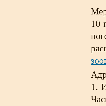
Мер
10 
пог
рас
зоо
Адр
1, 
Час