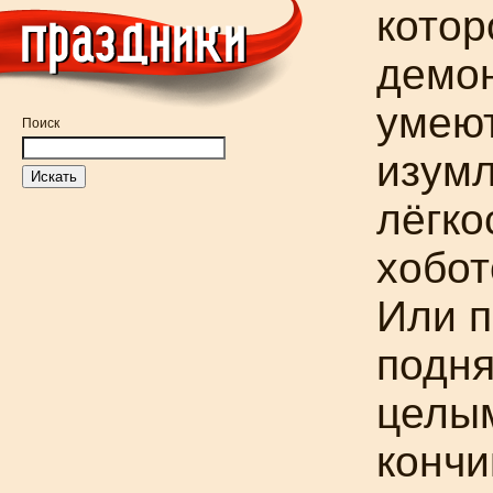
котор
демон
умеют
Поиск
изумл
лёгко
хобот
Или п
подня
целым
кончи