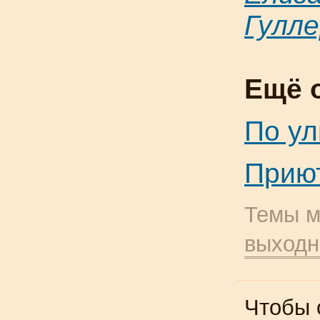
Гулле
Ещё 
По ул
Приют
Темы м
выход
Чтобы 