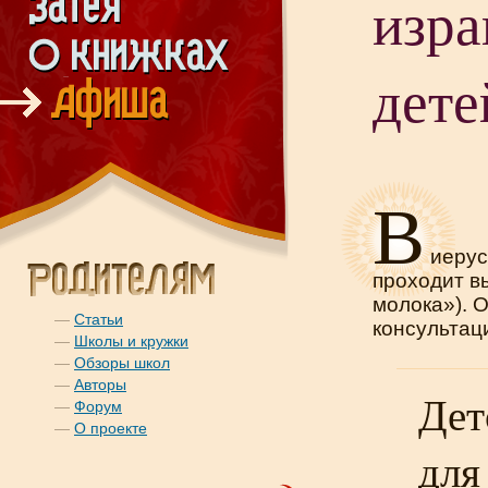
изра
дете
В
иерус
проходит в
молока»). 
—
Статьи
консультац
—
Школы и кружки
—
Обзоры школ
—
Авторы
Дет
—
Форум
—
О проекте
для