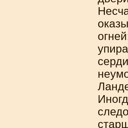
Несч
оказы
огней
упир
серди
неум
Ланд
Иногд
следо
старш