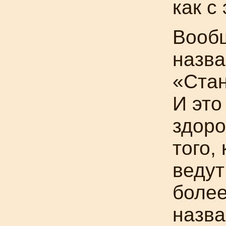
как с
Вооб
назва
«Стан
И это
здоро
того,
ведут
более
назва