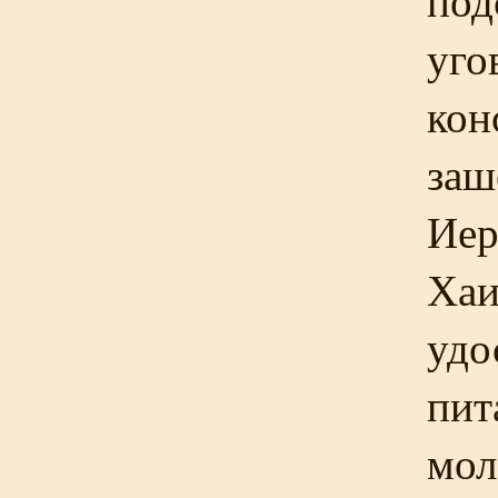
под
уго
кон
заш
Иер
Хаи
удо
пит
мол