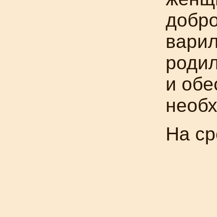
добро
варил
родил
и обе
необ
На ср