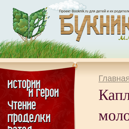
Проект Booknik.ru для детей и их родител
Главна
Кап
моло