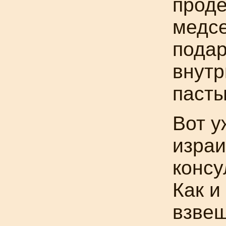
проде
медсе
подар
внутр
пасты
Вот у
израи
консу
Как и
взвеш