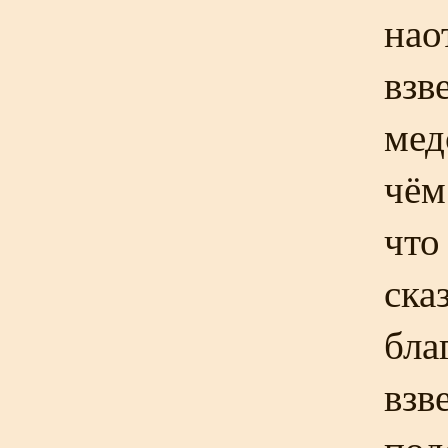
нао
взв
мед
чём
что
ска
бла
взв