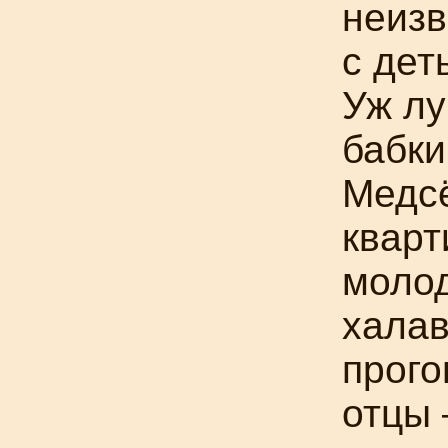
неизв
с дет
Уж лу
бабки
Медс
кварт
молод
халав
прого
отцы 