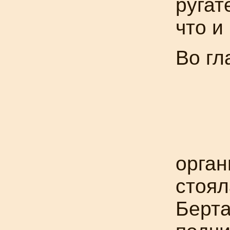
ругат
что и
Во гл
орган
стоял
Берта