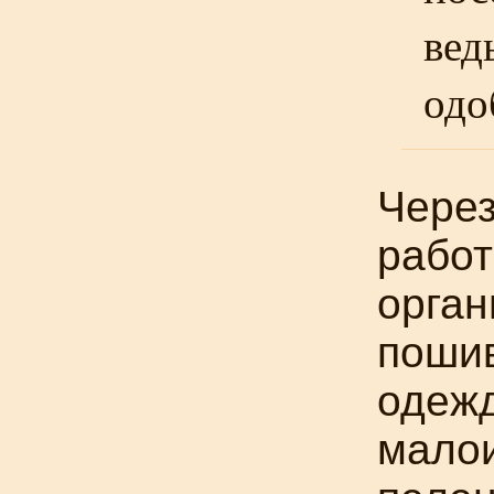
вед
одо
Через
работ
орган
пошив
одежд
мало