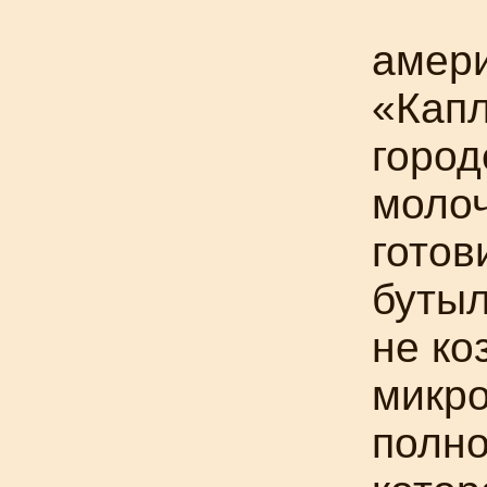
амер
«Капл
город
молоч
готов
бутыл
не ко
микро
полно