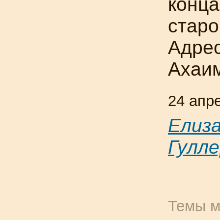
конца
старо
Адрес
Ахаим
24 апр
Елиз
Гулле
Темы м