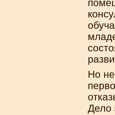
поме
консу
обуча
младе
состо
разви
Но не
перв
отказ
Дело 