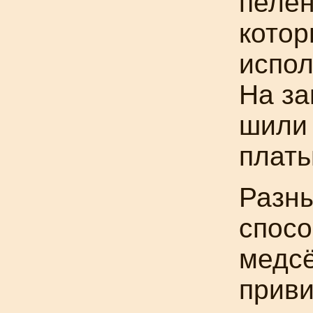
пелен
котор
испол
На з
шили 
плать
Разн
спос
медс
прив