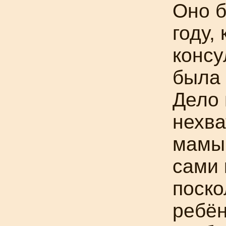
Оно б
году,
консу
была 
Дело 
нехва
мамы 
сами 
поско
ребён