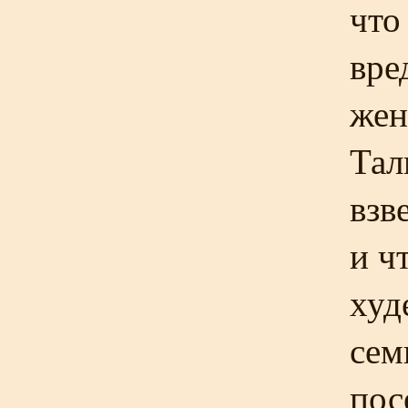
что
вре
жен
Тал
взв
и ч
худ
сем
пос