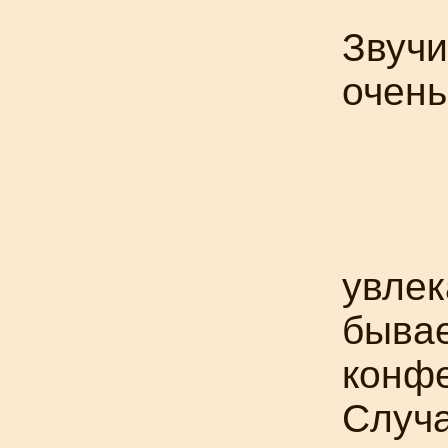
Звучи
очень
увлек
бывае
конфе
Случа