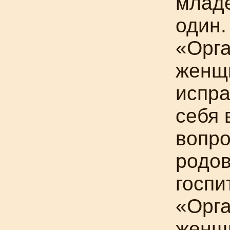
млад
один.
«Орга
женщ
испра
себя 
вопр
родов
госпи
«Орга
женщ