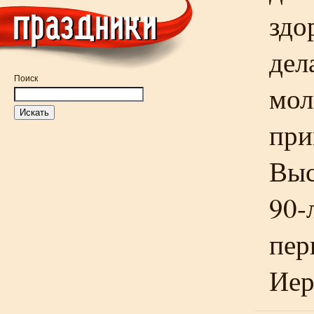
здо
дел
Поиск
мол
при
Выс
90-
пер
Иер