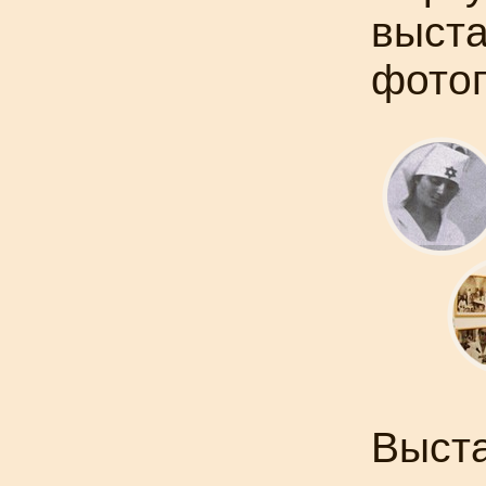
выста
фотог
Выста