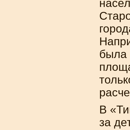
насе
Старо
город
Напри
была 
площа
тольк
расче
В «Ти
за де