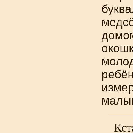
буква
медсё
домом
окош
моло
ребён
измер
малы
Кст