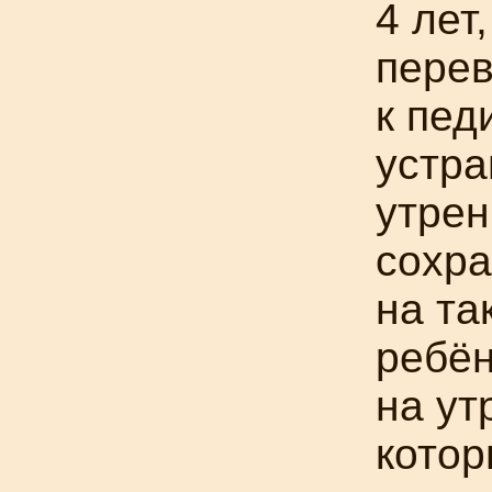
4 лет
пере
к пед
устра
утрен
сохр
на та
ребён
на ут
котор