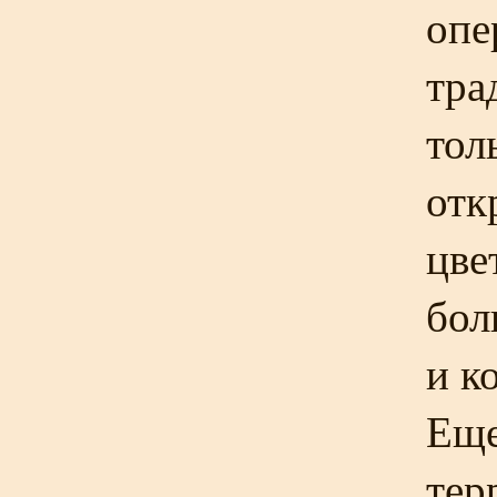
опе
тра
тол
отк
цве
бол
и к
Еще
тер