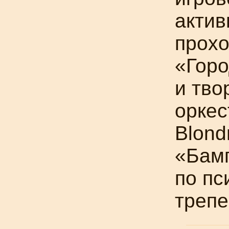
актив
прохо
«Горо
и тво
оркес
Blond
«Бамп
по пс
трепе