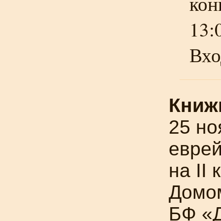
кон
13:
Вхо
Кни
25 н
еврей
на II
Домом
БФ «Д