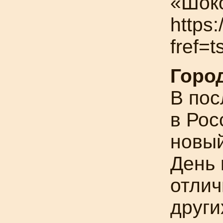
«Шок
https
fref=t
Горо
В пос
в Рос
новы
День 
отлич
други