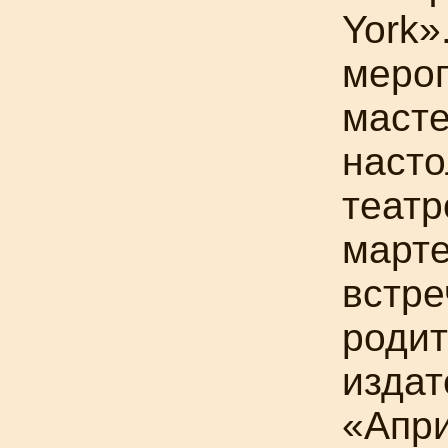
York»
мероп
масте
насто
теат
марте
встре
родит
издат
«
Апр