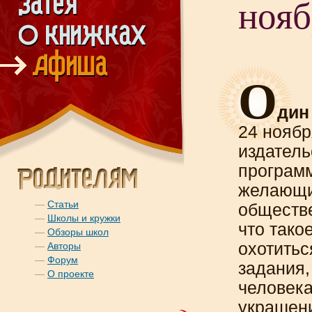
нояб
О
дин
24 ноябр
издатель
программ
желающи
—
Статьи
обществе
—
Школы и кружки
что тако
—
Обзоры школ
охотитьс
—
Авторы
—
Форум
задания,
—
О проекте
человека
украшени