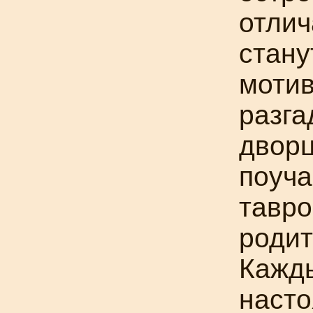
отлич
стану
мотив
разга
двор
поуча
тавро
родит
Кажды
насто