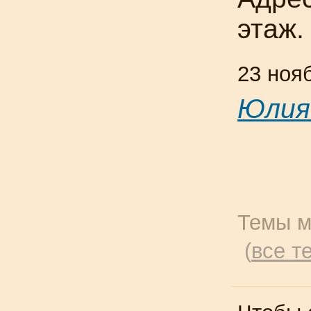
этаж.
23 ноя
Юлия
Темы м
(
все т