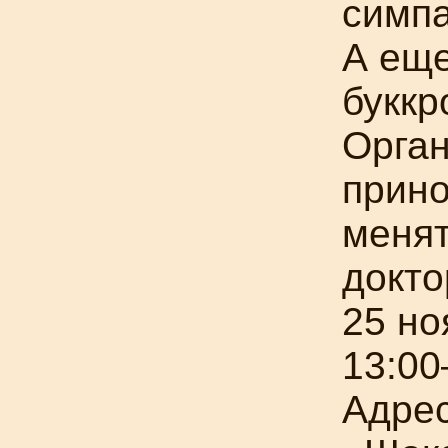
симпа
А еще
буккр
Орган
прино
менят
докто
25 но
13:00
Адрес