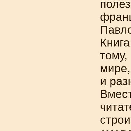
полез
франц
Павло
Книга
тому,
мире,
и раз
Вмес
читат
строи