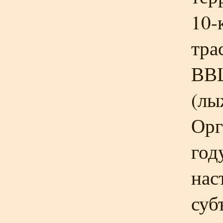
10-
тра
ВВЦ
(лы
Орг
год
нас
суб