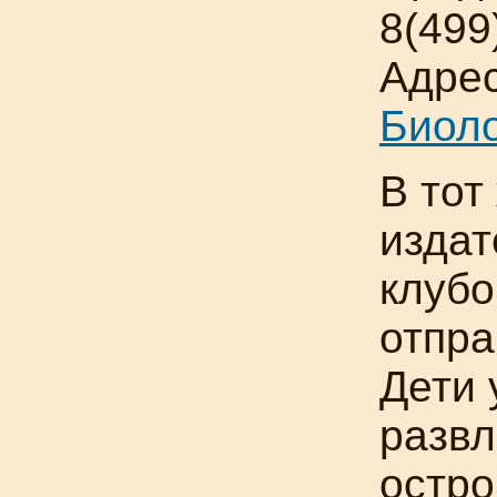
8(499
Адрес
Биоло
В тот
издат
клубо
отпра
Дети 
развл
остро