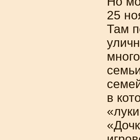
Но мо
25 но
Там п
уличн
мног
семьи
семей
в кот
«луки
«
Дочк
игров