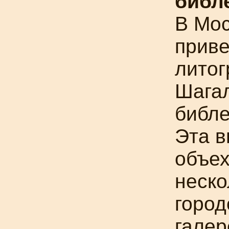
библ
В Мос
приве
лито
Шага
библе
Эта в
объе
неско
город
галер