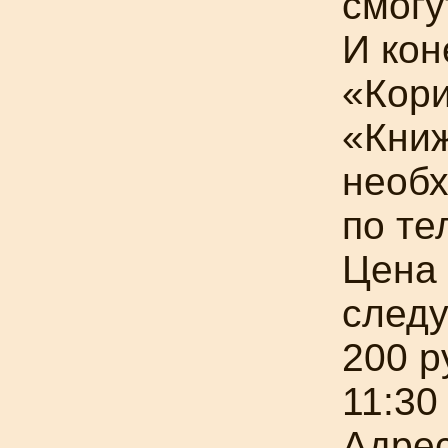
смогу
И кон
«Кори
«Кни
необх
по те
Цена 
след
200 р
11:30
Адрес