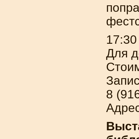
попра
фестс
17:30
Для д
Стоим
Запис
8 (91
Адрес
Выст