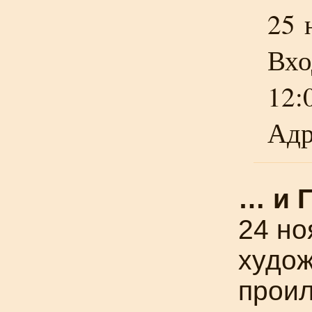
25 
Вхо
12:
Адр
… и 
24 но
худож
прои