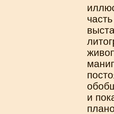
иллюс
часть
выста
литог
живоп
манип
посто
обобщ
и пок
плано