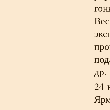
гон
Вес
экс
про
под
др.
24 
Ярм