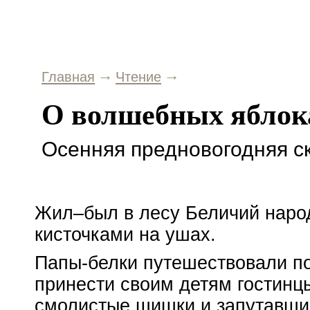
Главная
Чтение
О волшебных яблок
Осенняя предновогодняя с
Жил–был в лесу Беличий народ
кисточками на ушах.
Папы-белки
путешествовали по
принести своим детям гостинц
смолистые шишки и запутавши