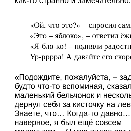
как-то
странно и замечательно.
«Ой, что это?» – спросил са
«Это – яблоко», – ответил ёж
«Я-бло-ко! – подняли радостн
Ур-рррра
! А давайте его ско
«Подождите, пожалуйста, – за
будто
что-то
вспоминая, сказа
маленький бельчонок и несколь
дернул себя за кисточку на лев
Знаете, что…
Когда-то
давно… 
наверное, я был ещё совсем