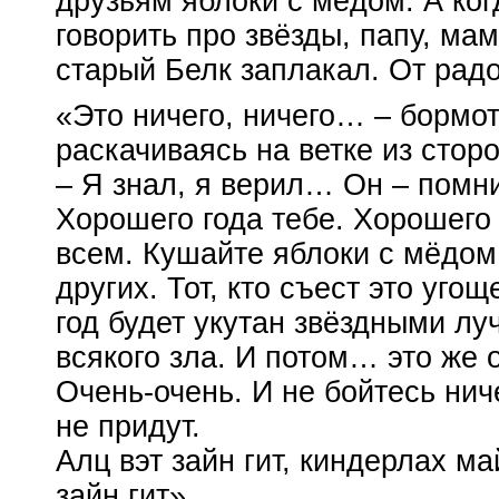
друзьям яблоки с мёдом. А ко
говорить про звёзды, папу, мам
старый Белк заплакал. От радо
«Это ничего, ничего… – бормот
раскачиваясь на ветке из сторо
– Я знал, я верил… Он – помни
Хорошего года тебе. Хорошего
всем. Кушайте яблоки с мёдом
других. Тот, кто съест это уго
год будет укутан звёздными лу
всякого зла. И потом… это же 
Очень-очень
. И не бойтесь нич
не придут.
Алц вэт зайн гит, киндерлах ма
зайн гит»…