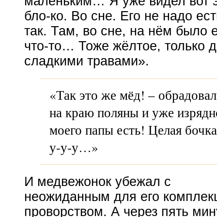
маленьким… Я уже видел вот 
бло-ко. Во сне. Его не надо ес
так. Там, во сне, на нём было
что-то
… Тоже жёлтое, только 
сладкими травами».
«Так это же мёд! – обрадова
на краю поляны и уже изрядн
моего папы есть! Целая бочка
у-у-у…»
И медвежонок убежал с
неожиданным для его комплек
проворством. А через пять мин