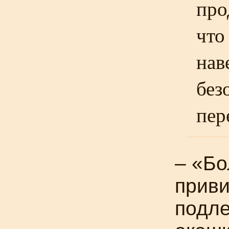
про
что
нав
без
пер
– «Б
прив
подле