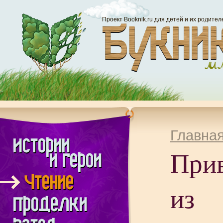
Проект Booknik.ru для детей и их родител
Главна
При
из