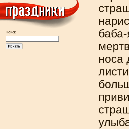
страш
нарис
баба-
Поиск
мертв
носа 
листи
больш
приви
страш
улыба