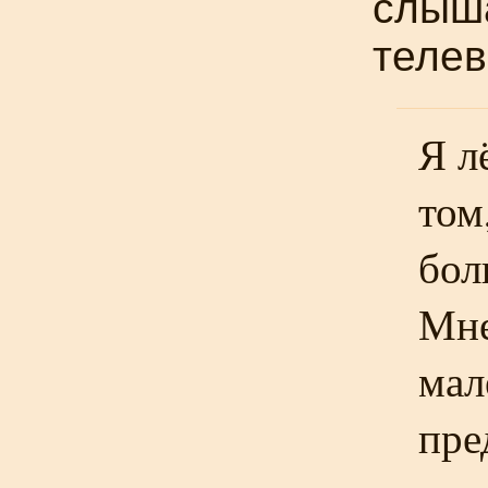
слыша
телев
Я л
том
бол
Мне
мал
пре