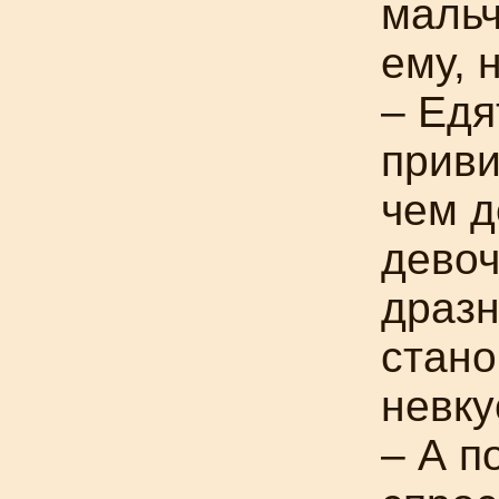
мальч
ему, 
– Едя
приви
чем д
девоч
дразн
стано
невку
– А п