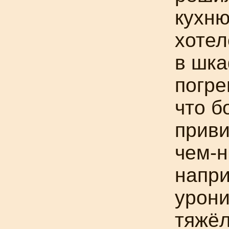
кухню
хотел
в шка
погре
что б
приви
чем-н
напри
урони
тяжё