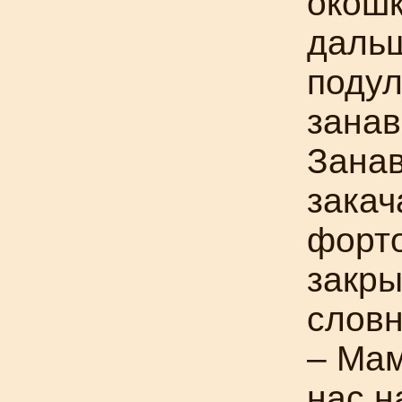
окошк
дальш
подул
занав
Зана
закач
форто
закры
словн
– Мам
нас н