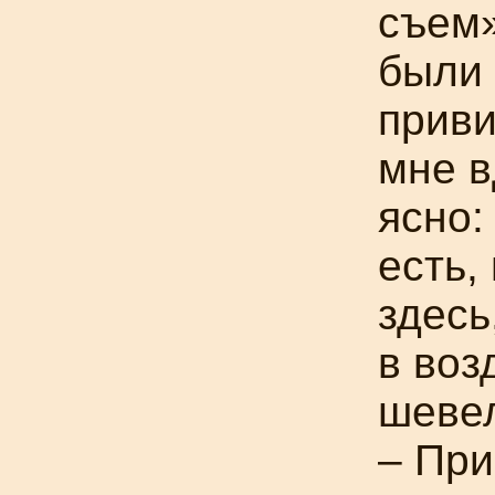
съем»
были 
приви
мне в
ясно:
есть,
здесь
в воз
шеве
– При