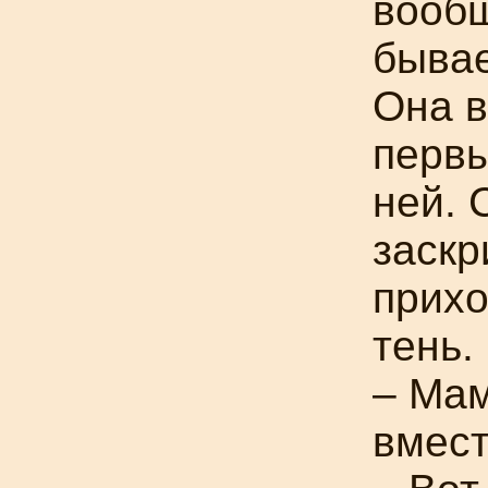
вообщ
бывае
Она в
первы
ней. 
заскр
прих
тень.
– Мам
вмест