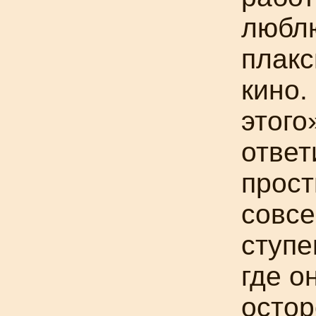
люблю
плакс
кино.
этого
ответ
прост
совсе
ступе
где о
остор