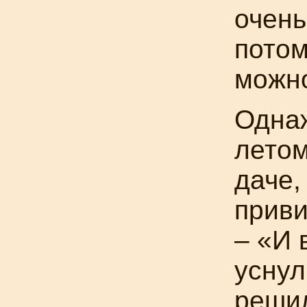
очень
потом
можно
Одна
летом
даче,
приви
– «И 
уснул
решил