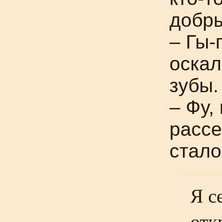
добры
–
Гы-
оскал
зубы.
– Фу, 
рассе
стало
Я с
отк