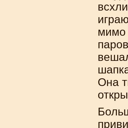
всхли
играю
мимо 
паров
вешал
шапка
Она т
откры
Боль
приви