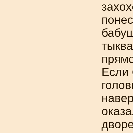
захох
понес
бабуш
тыква
прямо
Если 
голов
навер
оказа
дворе