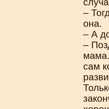
случа
– Тог
она.
– А д
– Поз
мама.
сам к
разви
Тольк
зако