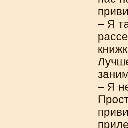
прив
– Я т
рассе
книжк
Лучше
заним
– Я н
Прост
приви
приле