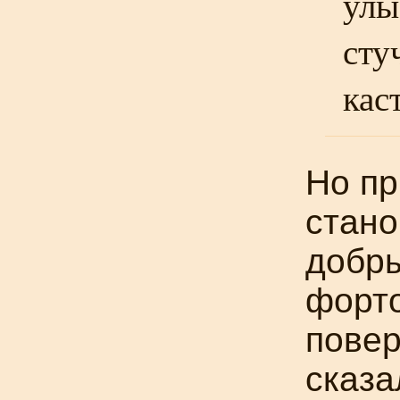
улы
сту
кас
Но пр
стано
добры
форто
повер
сказа