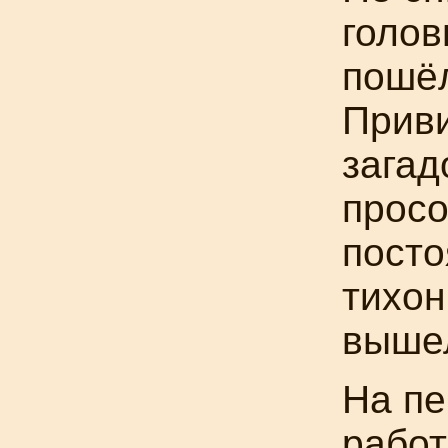
голов
пошёл
Прив
загад
просо
посто
тихон
вышел
На пе
работ