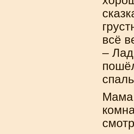
хорош
сказк
груст
всё в
– Лад
пошёл
спаль
Мама
комна
смотр