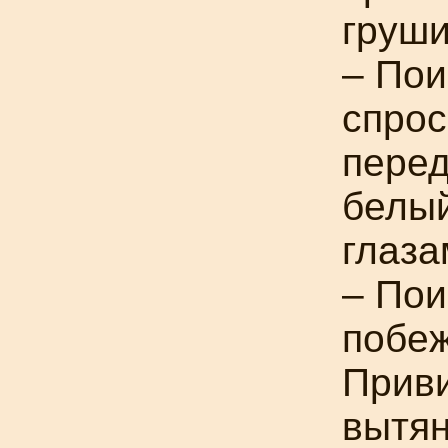
груши
– Пои
спрос
перед
белый
глаз
– Пои
побеж
Прив
вытян