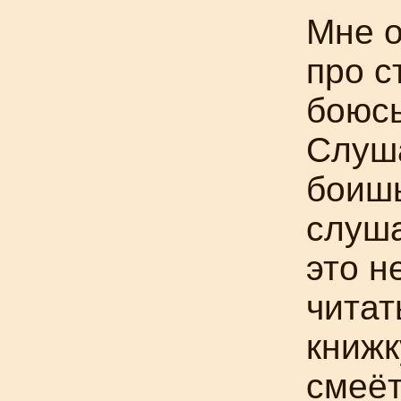
Мне о
про с
боюсь
Слуш
боишь
слуша
это н
читат
книжк
смеёт