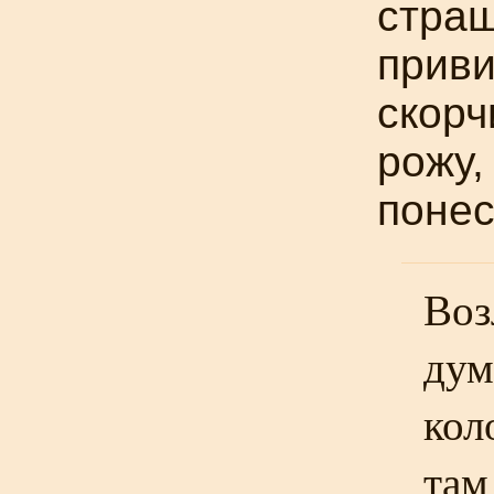
страш
приви
скорч
рожу,
понес
Воз
дум
кол
там