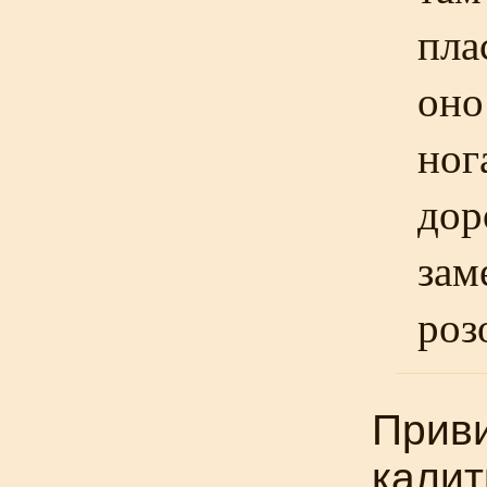
пла
оно
ног
дор
зам
роз
Приви
калит