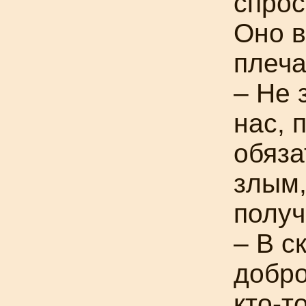
спрос
Оно в
плеча
– Не 
нас, 
обяза
злым,
получ
– В с
добро
кто-т