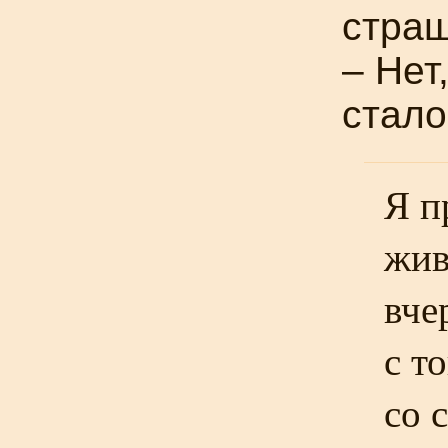
стра
– Нет
стало
Я п
жив
вче
с т
со 