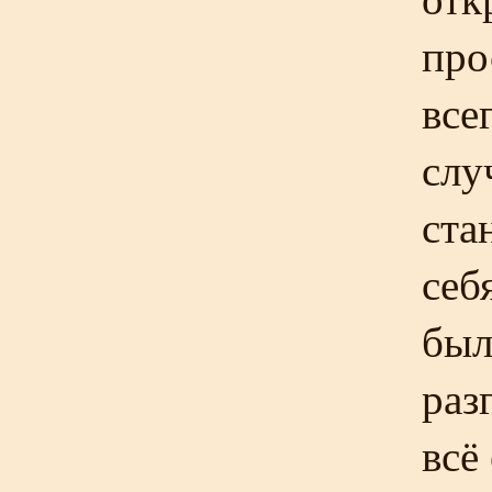
про
все
слу
ста
себ
был
раз
всё