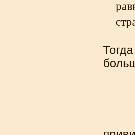
рав
стр
Тогда
боль
приви