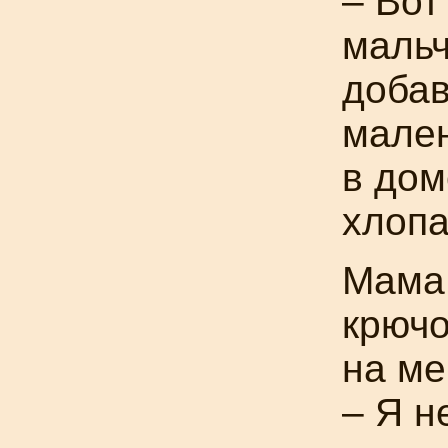
– Вот
мальч
добав
мален
в дом
хлопа
Мама 
крючо
на ме
– Я н