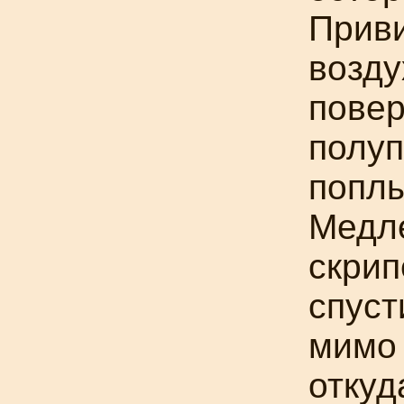
Приви
возду
повер
полуп
поплы
Медле
скрип
спуст
мимо
откуд