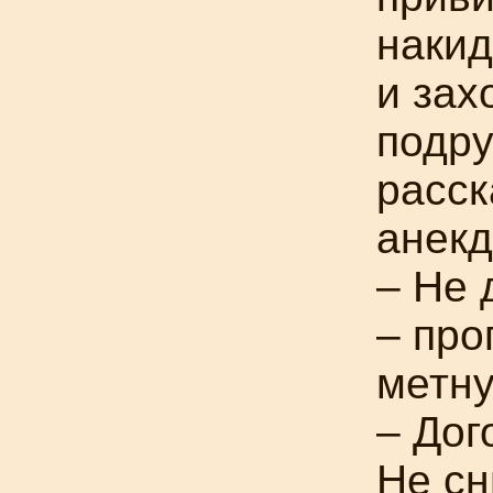
накид
и зах
подру
расс
анекд
– Не 
– про
метну
– Дог
Не сн