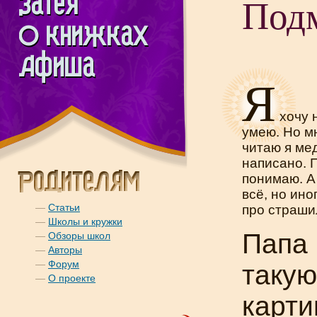
Под
Я
хочу 
умею. Но мн
читаю я ме
написано. П
понимаю. А
всё, но ино
—
Статьи
про страши
—
Школы и кружки
Папа 
—
Обзоры школ
—
Авторы
—
Форум
такую
—
О проекте
карти