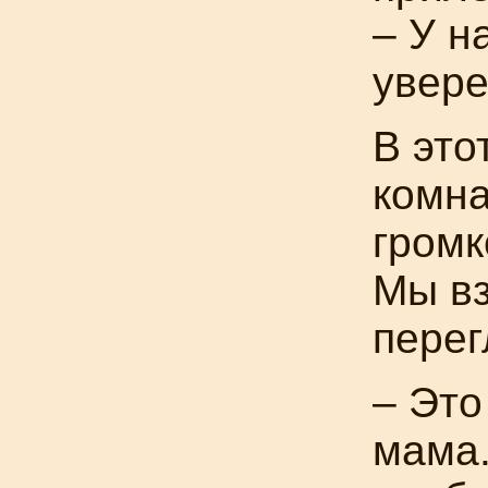
– У н
увере
В это
комна
громк
Мы вз
перег
– Это
мама.