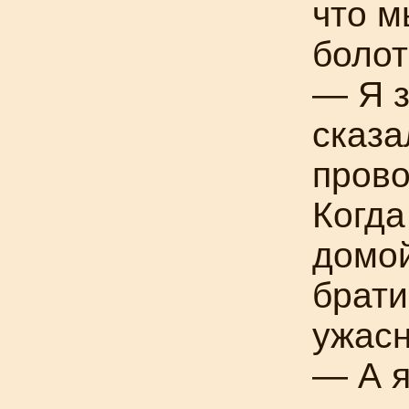
что м
болот
— Я з
сказа
прово
Когда
домой
брати
ужасн
— А я