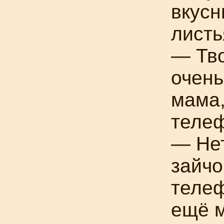
вкус
листь
— Тво
очень
мама,
теле
— Нет
зайчо
телеф
ещё м