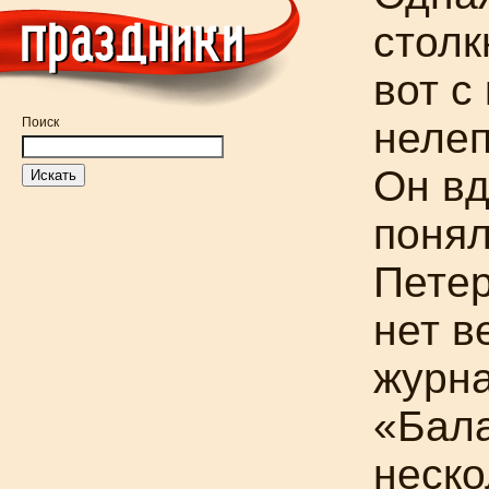
столк
вот с
Поиск
нелеп
Он вд
понял
Петер
нет в
журна
«Бала
неско