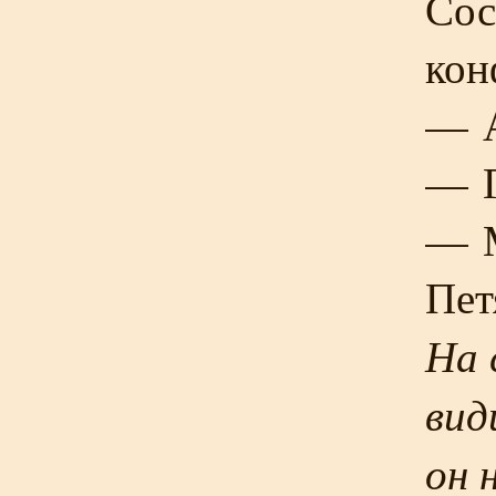
Сос
кон
— А
— Г
— М
Пет
На 
вид
он 