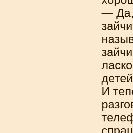
— Да
зайчи
назыв
зайчи
ласко
детей
И теп
разго
телеф
спраш