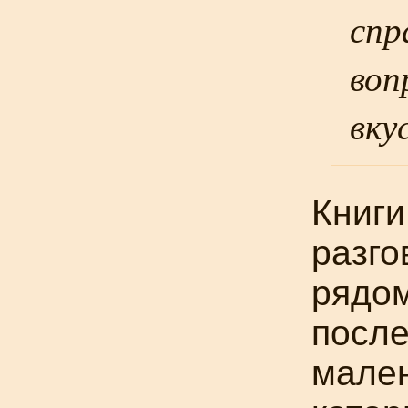
спр
воп
вку
Книги
разго
рядом
после
мален