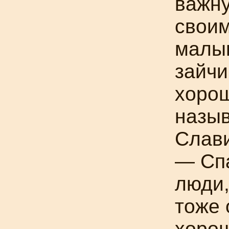
важну
свои
малыш
зайчи
хорош
назыв
Слави
— Спа
люди,
тоже 
хоро