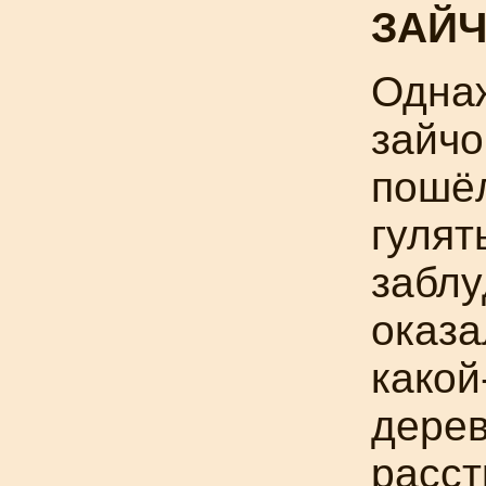
ЗАЙЧ
Одна
зайчо
пошё
гулят
заблу
оказа
какой
дере
расст