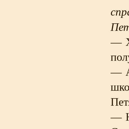
спр
Пет
— Х
пол
— А
шко
Пет
— Н