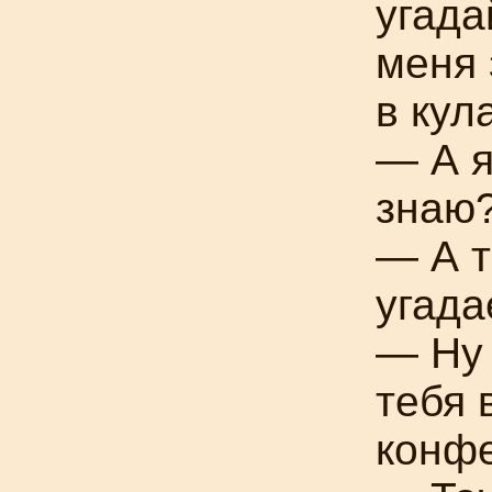
угада
меня 
в кул
— А я
знаю
— А т
угада
— Ну 
тебя 
конфе