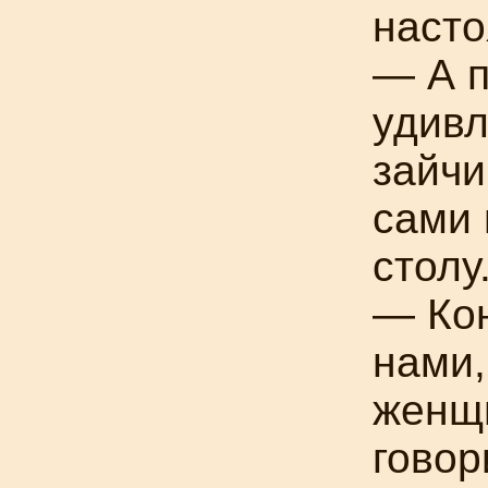
насто
— А 
удивл
зайчи
сами 
столу
— Кон
нами,
женщи
говор