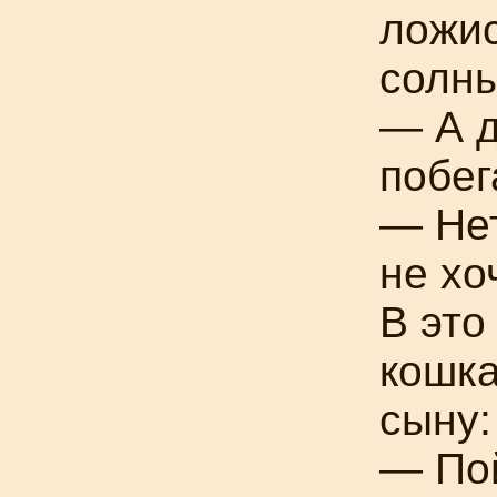
ложис
солн
— А д
побег
— Нет
не хо
В это
кошка
сыну:
— Пой