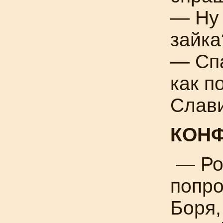
— Ну 
зайка
— Спа
как п
Слав
КОН
— Ро
попр
Боря