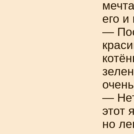
мечта
его 
— Пос
краси
котён
зелен
очень
— Не
этот 
но ле