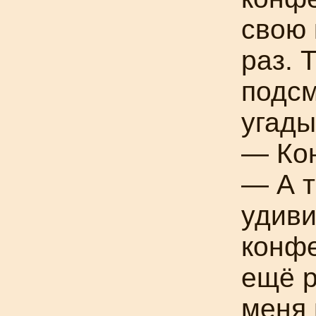
свою 
раз. 
подсм
угады
— Кон
— А т
удиви
конфе
ещё р
меня 