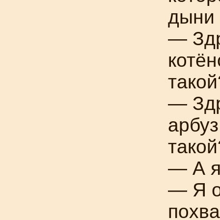
дыни 
— Здр
котён
такой
— Здр
арбуз
такой
— А я
— Я о
похва