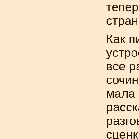
тепер
стран
Как п
устро
все р
сочин
мала 
расск
разго
сценк