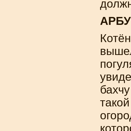
должн
АРБУ
Котён
выше
погул
увид
бахчу
такой
огоро
котор