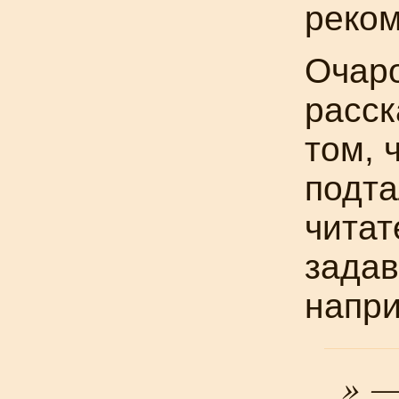
реко
Очаро
расск
том, 
подта
читат
задав
напри
» —