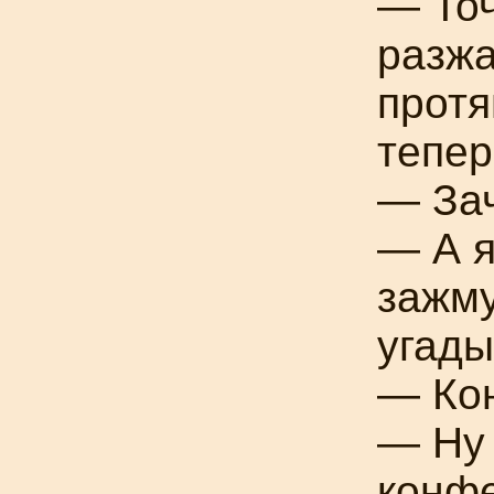
— Точ
разжа
протя
тепер
— За
— А 
зажму
угады
— Кон
— Ну 
конфе