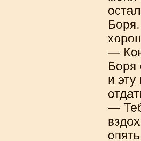
остал
Боря.
хорош
— Кон
Боря 
и эту
отдат
— Теб
вздох
опять