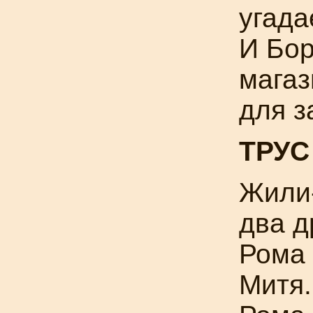
угада
И Бор
магаз
для з
ТРУС
Жили
два д
Рома
Митя.