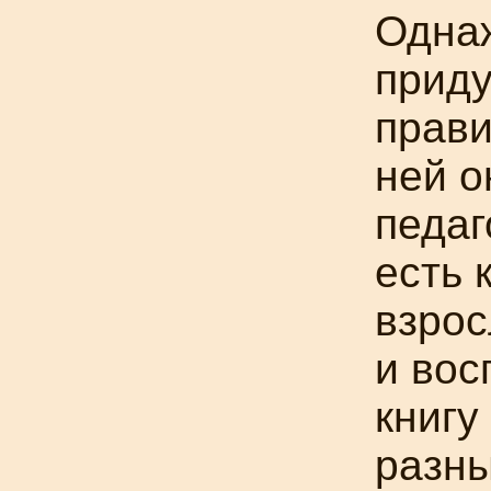
Одна
прид
прав
ней о
педаг
есть 
взрос
и вос
книгу
разны