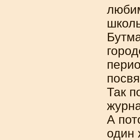
люби
школь
Бутма
город
перио
посвя
Так п
журна
А пот
один 