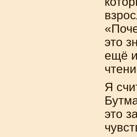
котор
взрос
«Поче
это з
ещё 
чтени
Я счи
Бутма
это з
чувст