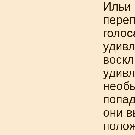
Ильи 
пере
голос
удив
воскл
удивл
необ
попад
они в
полож