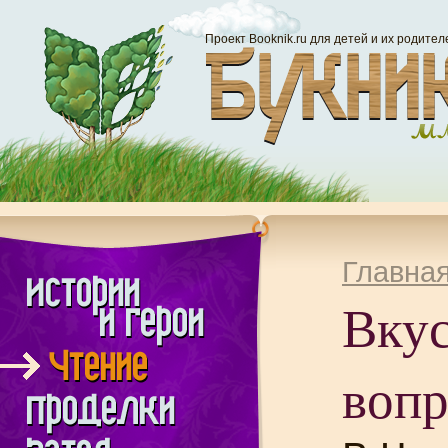
Проект Booknik.ru для детей и их родител
Главна
Вку
воп