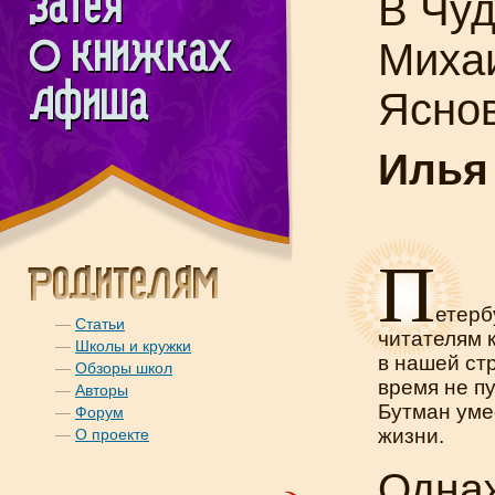
В Чуд
Миха
Ясно
Илья
П
етерб
—
Статьи
читателям 
—
Школы и кружки
в нашей стр
—
Обзоры школ
время не п
—
Авторы
Бутман уме
—
Форум
жизни.
—
О проекте
Одна