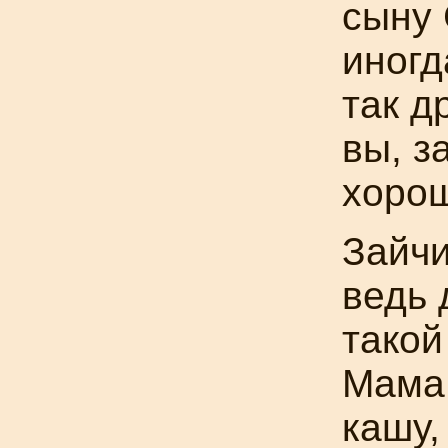
сыну 
иногд
так д
вы, з
хоро
Зайчи
ведь 
такой
Мама
кашу,