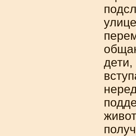
подс
улице
перем
обща
дети,
вступ
неред
подд
живот
получ