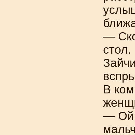
услыш
ближа
— Ско
стол.
Зайчи
вспры
В ком
женщи
— Ой
мальч