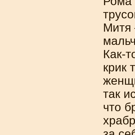
Рома
трусо
Митя
мальч
Как-т
крик 
женщ
так и
что б
храбр
за се