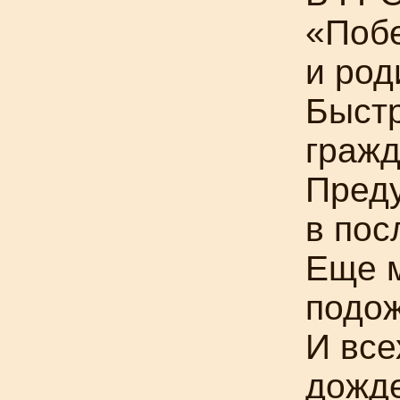
«Побе
и род
Быстр
гражд
Пред
в пос
Еще 
подо
И все
дожд