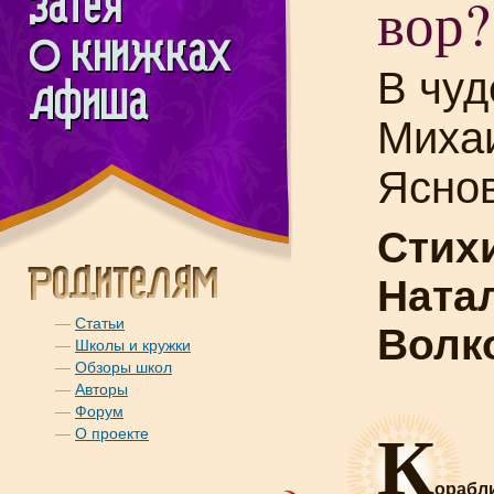
вор?
В чуд
Миха
Ясно
Стих
Ната
—
Статьи
Волк
—
Школы и кружки
—
Обзоры школ
—
Авторы
—
Форум
К
—
О проекте
орабл