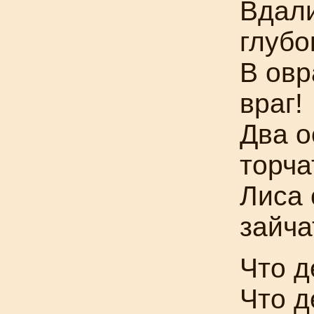
Вдали
глубо
В овр
враг!
Два о
торч
Лиса 
зайча
Что д
Что д