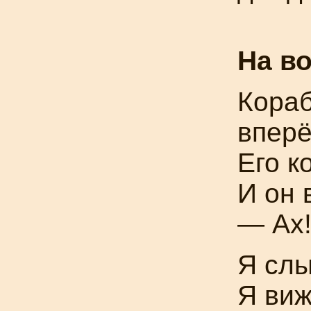
На в
Кораб
вперё
Его к
И он 
— Ах
Я слы
Я виж