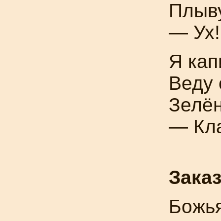
Плыву
— Ух!
Я кап
Веду 
Зелён
— Кла
Зака
Божь