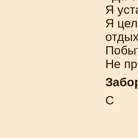
Я уст
Я цел
отдых
Побыт
Не пр
Забо
С