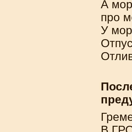
А мор
про м
У мор
Отпус
Отлив
Посл
пред
Греме
В ГРО