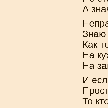
А зна
Непр
Знаю 
Как т
На ку
На за
И ес
Прост
То кт