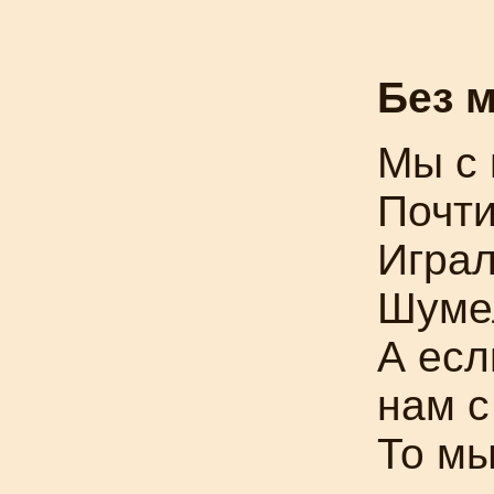
Без 
Мы с
Почти
Играл
Шумел
А есл
нам с
То мы