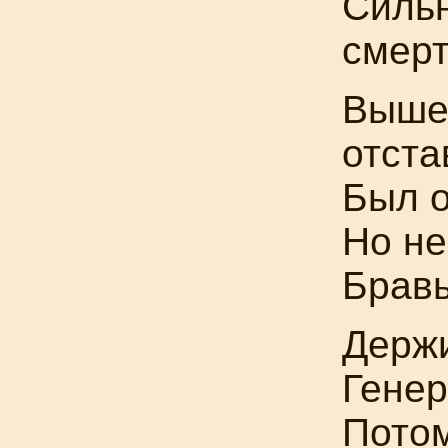
Силь
смерт
Вышел
отста
Был о
Но не
Бравы
Держи
Генер
Потом