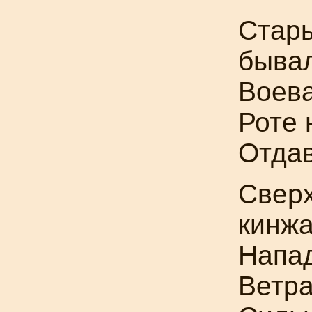
Стар
быва
Воева
Роте
Отдав
Сверх
кинж
Напад
Ветра