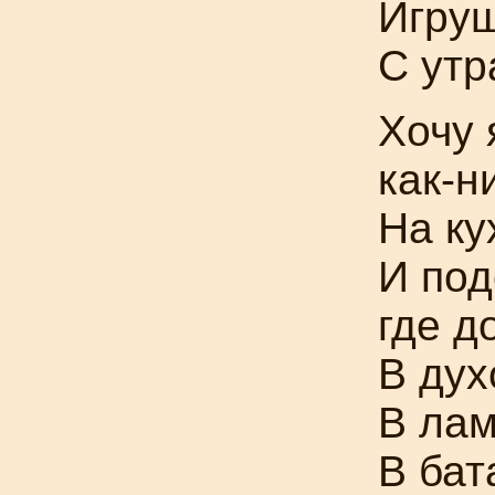
Игруш
С утр
Хочу 
как-н
На ку
И под
где д
В дух
В лам
В бат