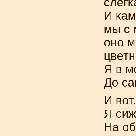
слегк
И кам
мы с 
оно м
цветн
Я в м
До са
И вот.
Я сиж
На об