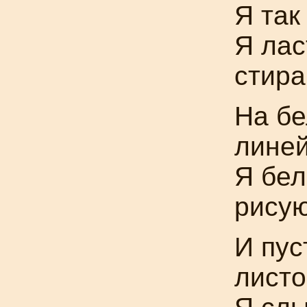
Я так
Я лас
стира
На бе
линей
Я
бел
рисую
И пус
листо