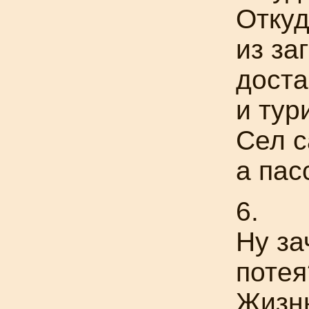
Откуд
из за
доста
и ту
Сел с
а пас
6.
Ну з
потея
Жизнь