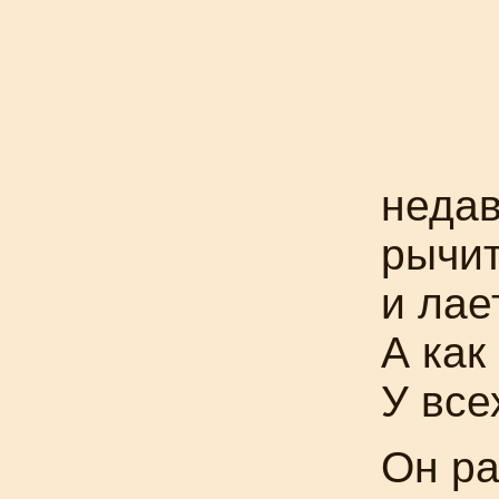
недав
рычит
и лае
А как
У все
Он р