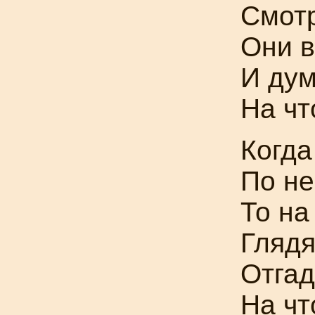
Смотр
Они в
И дум
На чт
Когда
По не
То на
Глядя
Отга
На чт