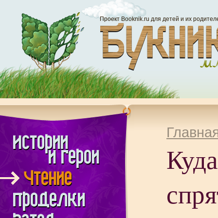
Проект Booknik.ru для детей и их родител
Главна
Куда
спря