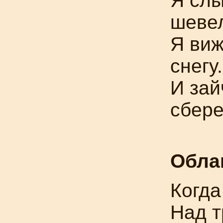
Я слы
шевел
Я виж
снегу.
И зай
сбере
Обла
Когда
Над т