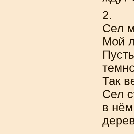
2.
Сел м
Мой 
Пусть
темн
Так в
Сел с
в нём
дере