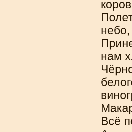
коров
Полет
небо,
Прин
нам х
Чёрно
белог
виног
Мака
Всё п