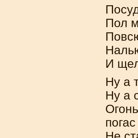
Посуд
Пол м
Повсю
Налью
И щел
Ну а 
Ну а 
Огонь
погас
Не ст