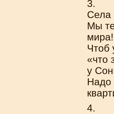
3.
Села 
Мы те
мира!
Чтоб 
«что 
у Сон
Надо
кварт
4.