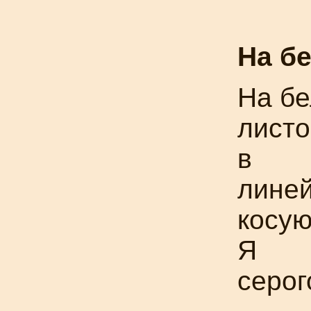
На б
На б
листо
в
линей
косу
Я
серог