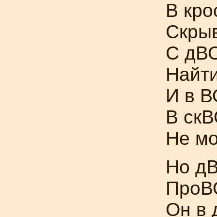
В кро
Скрыв
С дВО
Найти
И в В
В скВ
Не мо
Но дВ
ПроВ
Он в 