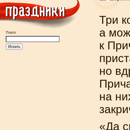
Три к
а мож
Поиск
к При
прист
но вд
Прич
на ни
закри
«Да с