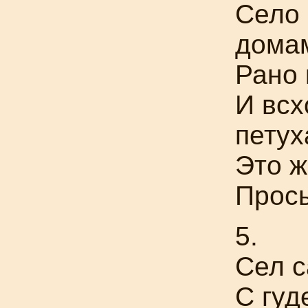
Село
дома
Рано 
И всх
петух
Это 
Просы
5.
Сел 
С гуд