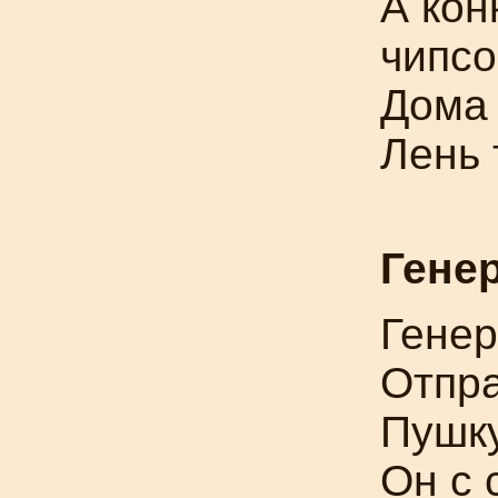
А кон
чипсо
Дома 
Лень 
Гене
Гене
Отпра
Пушку
Он с 