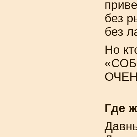
приве
без р
без л
Но
кт
«СОБ
ОЧЕН
Где 
Давн