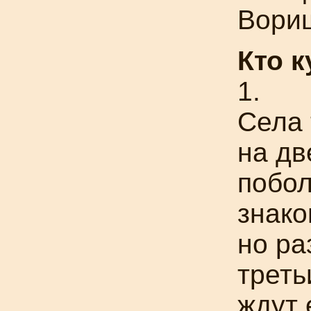
Вориш
Кто к
1.
Села 
на дв
побол
знако
но р
треть
ждут 