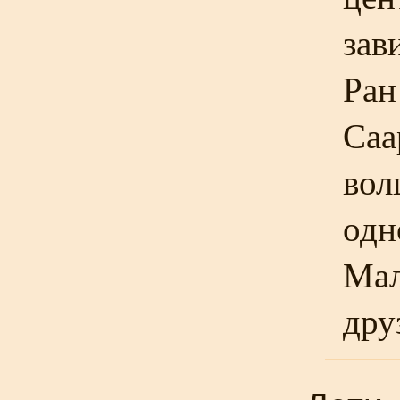
зав
Ран
Саа
вол
одн
Мал
дру