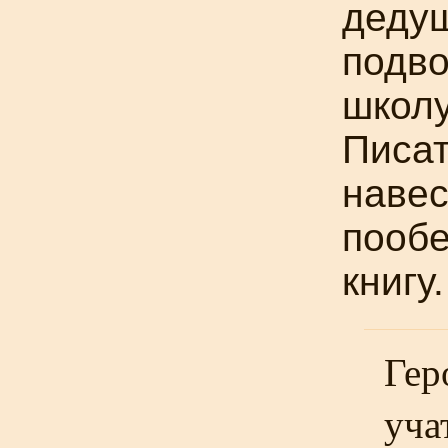
дедуш
подво
школ
Писа
навес
пообе
книгу.
Гер
уча