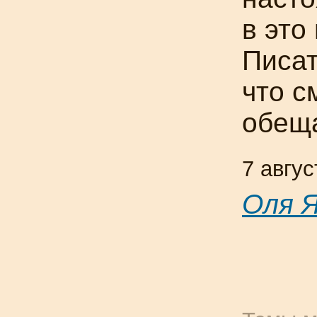
в это
Писат
что с
обещ
7 авгус
Оля 