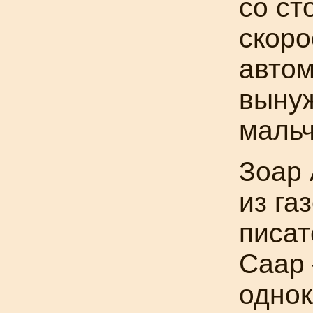
со ст
скоро
авто
выну
мальч
Зоар 
из га
писат
Саар
однок