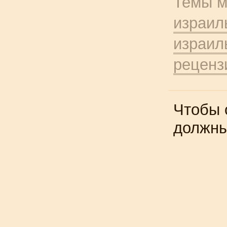
Темы м
израил
израил
реценз
Чтобы 
должн