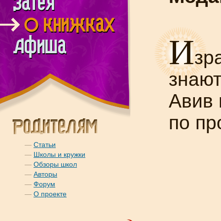
И
зр
знают
Авив 
по пр
—
Статьи
—
Школы и кружки
—
Обзоры школ
—
Авторы
—
Форум
—
О проекте