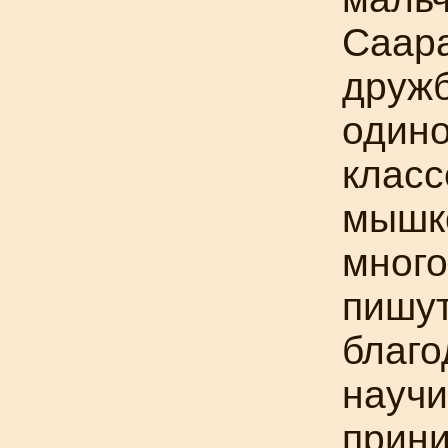
Саара
дружб
одино
класс
мышко
много
пишут
благо
научи
прини