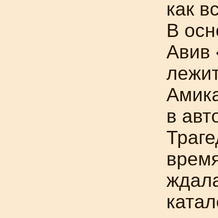
как в
В осн
Авив 
лежит
Амика
в авт
Траге
время
ждала
катал