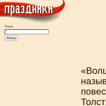
Поиск
«Волш
назыв
повес
Толст