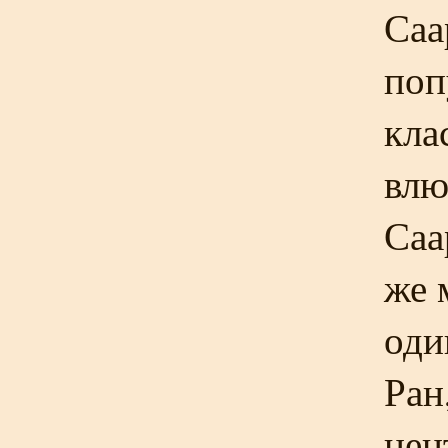
Саа
поп
кла
влю
Саа
же 
оди
Ран
цен