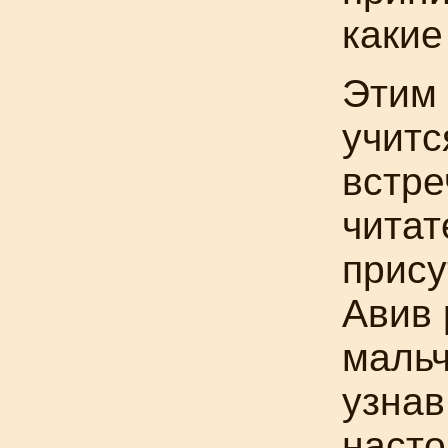
какие
Этим 
учитс
встре
читат
прису
Авив 
мальч
узнав
насто