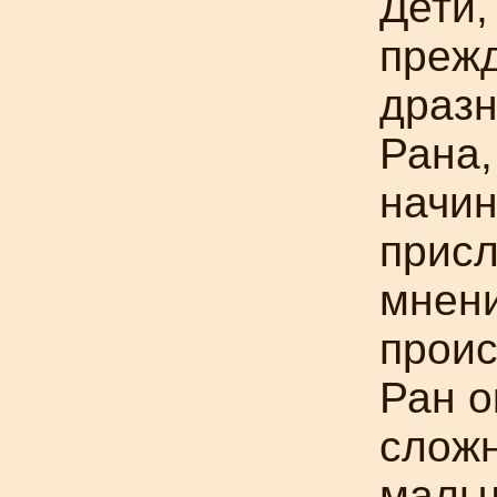
Дети,
преж
драз
Рана,
начи
присл
мнени
проис
Ран о
слож
мальч