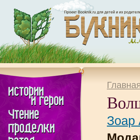
Проект Booknik.ru для детей и их родител
Главна
Вол
Зоар 
Мода