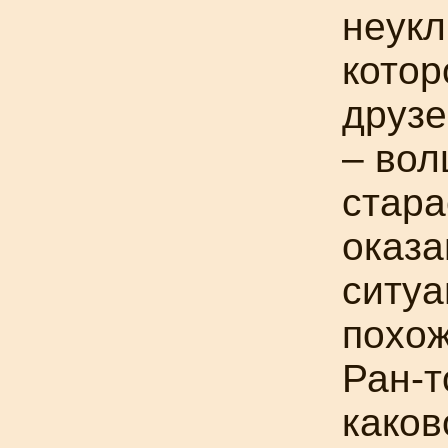
неукл
котор
друзе
– вол
стара
оказа
ситуа
похож
Ран-т
каков