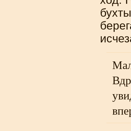
бухты
берег
исчез
Мал
Вдр
уви
впе