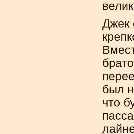
вели
Джек 
крепк
Вмест
брато
перее
был н
что б
пасса
лайне