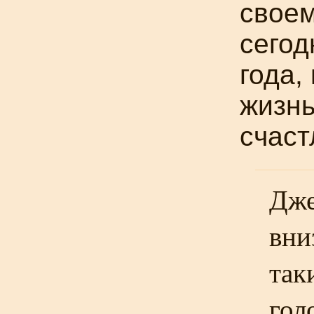
своем
сегод
года,
жизнь
счаст
Дже
вни
так
гол