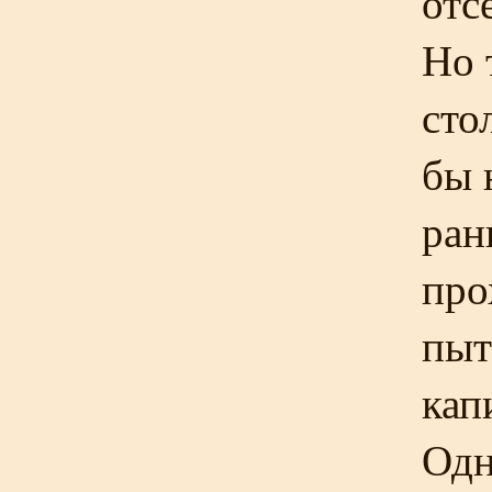
отс
Но 
сто
бы 
ран
про
пыт
кап
Одн