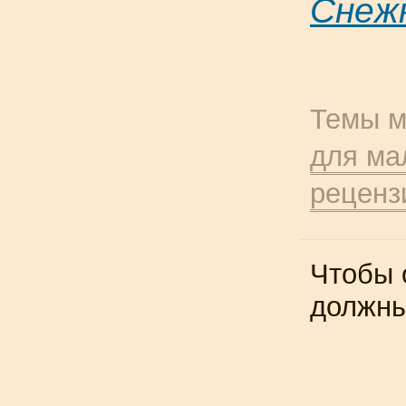
Снеж
Темы м
для ма
реценз
Чтобы 
должн