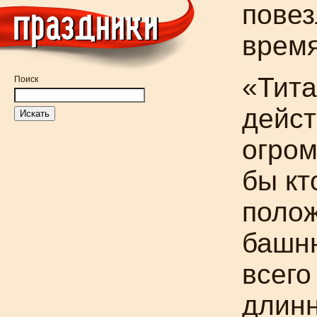
повез
время
«Тита
Поиск
дейст
огро
бы
кт
полож
башню
всего
длинн