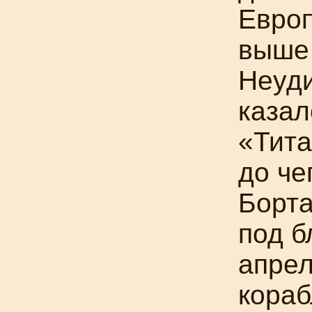
Европ
выше 
Неуди
казал
«Тита
до че
Борта
под б
апрел
кораб