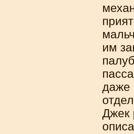
механ
прият
мальч
им за
палуб
пасса
даже 
отдел
Джек
описа