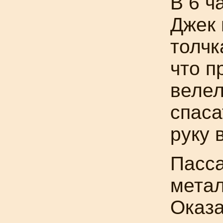
В 6 ч
Джек 
толчк
что п
велел
спаса
руку 
Пасса
метал
Оказа