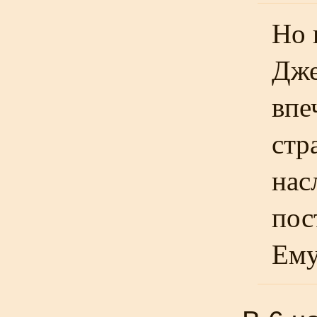
Но 
Дже
впе
стр
нас
пос
Ему