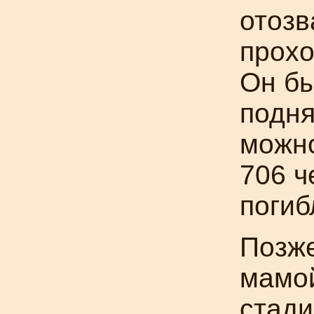
отозв
прохо
Он бы
подня
можно
706 ч
погиб
Позже
мамой
стади