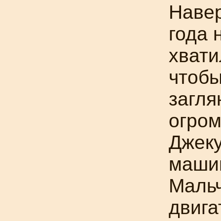
Навер
года 
хвати
чтоб
загля
огром
Джеку
маши
Маль
двига