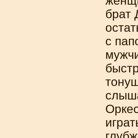
женщи
брат 
остат
с пап
мужчи
быстр
тонущ
слыша
Оркес
играт
глубж