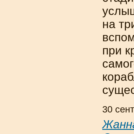
услы
на тр
вспом
при к
самог
кораб
суще
30 сен
Жанн