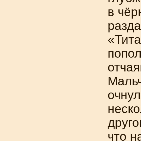
в чёр
разда
«Тита
попол
отчая
Мальч
очнул
неско
друго
что н