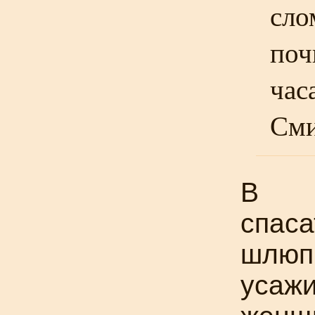
сло
поч
час
Сми
В
спас
шлюп
усаж