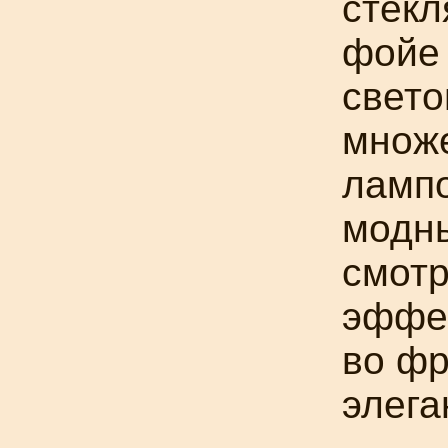
стекл
фойе
свето
множе
лампо
модн
смотр
эффе
во фр
элега