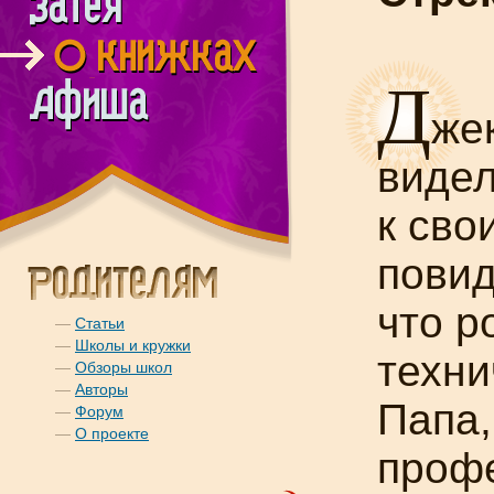
Д
же
видел
к сво
повид
что р
—
Статьи
—
Школы и кружки
техни
—
Обзоры школ
—
Авторы
Папа,
—
Форум
—
О проекте
профе