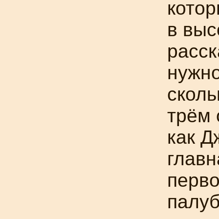
котор
в выс
расск
нужно
сколь
трём 
как Д
главн
перво
палуб