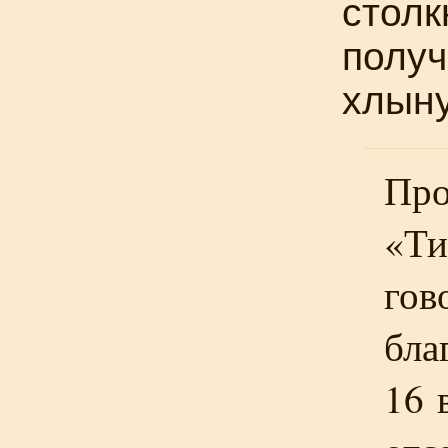
столк
получ
хлыну
Пр
«Ти
гов
бла
16 