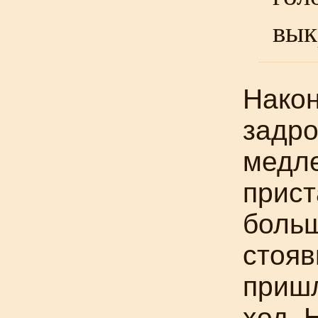
вык
Након
задро
медле
прист
больш
стояв
пришл
ход. 