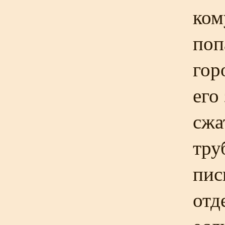
ком
поп
гор
его
сжа
тру
пис
отд