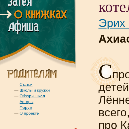
коте
Эрих 
Ахиа
С
пр
детей
—
Статьи
—
Школы и кружки
—
Обзоры школ
Лённе
—
Авторы
—
Форум
всего
—
О проекте
про К