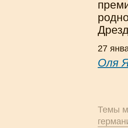
преми
родно
Дрезд
27 янв
Оля 
Темы м
герман