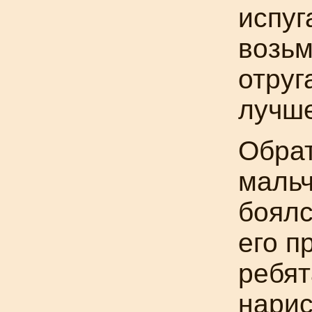
испуг
возьм
отруг
лучше
Обрат
мальч
боялс
его п
ребят
нарис