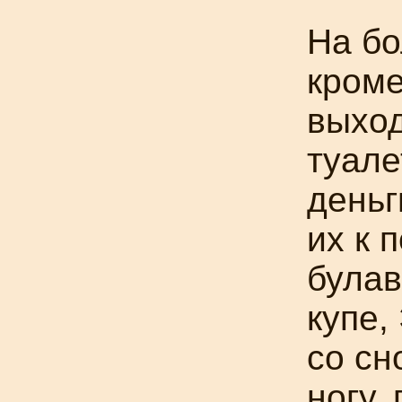
На бо
кроме
выход
туале
деньг
их к 
булав
купе,
со сн
ногу,