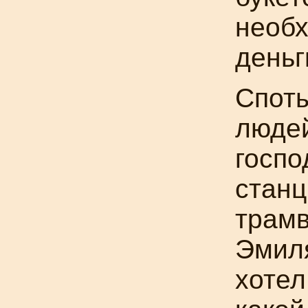
необх
деньг
Споты
люде
госпо
станц
трамв
Эмиля
хотел