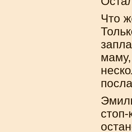
Остал
Что ж
Тольк
запла
маму,
неско
посла
Эмиль
стоп-
остан