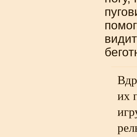
пугов
помог
видит
бегот
Вдр
их 
игр
рел