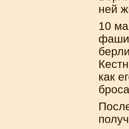
ней ж
10 ма
фашис
берл
Кестн
как е
броса
После
получ