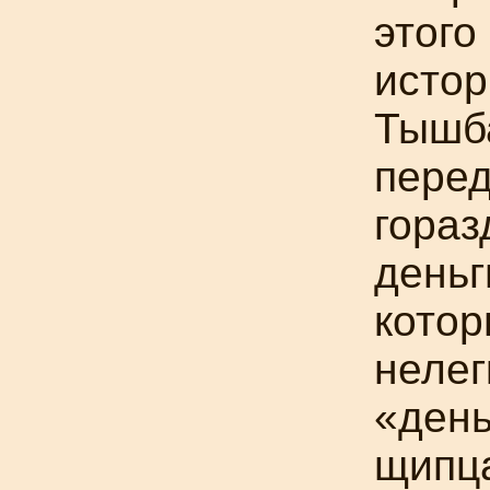
этого
истор
Тышб
перед
гораз
деньг
котор
нелег
«
день
щипц