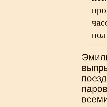
про
час
пол
Эмил
выпры
поезд
паров
всем