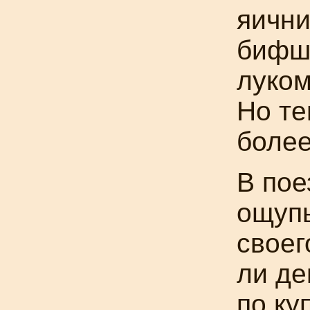
яични
бифшт
луком
Но те
более
В пое
ощуп
своег
ли де
по ку