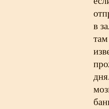
есл
отп
в з
там
изв
про
дня
моз
бан