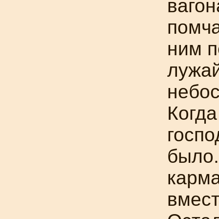
ваго
помча
ним п
лужай
небос
Когда
госпо
было.
карма
вмест