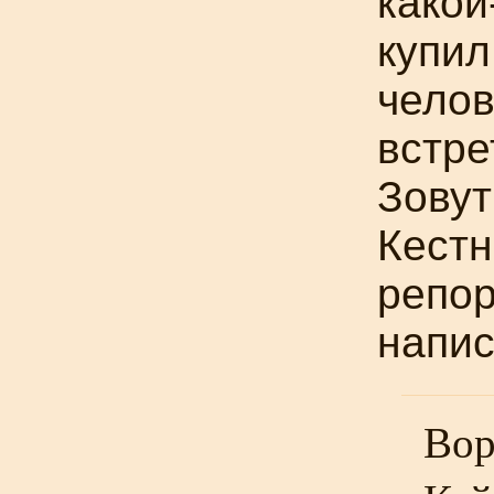
какой
купил
челов
встре
Зовут
Кестн
репор
напис
Вор