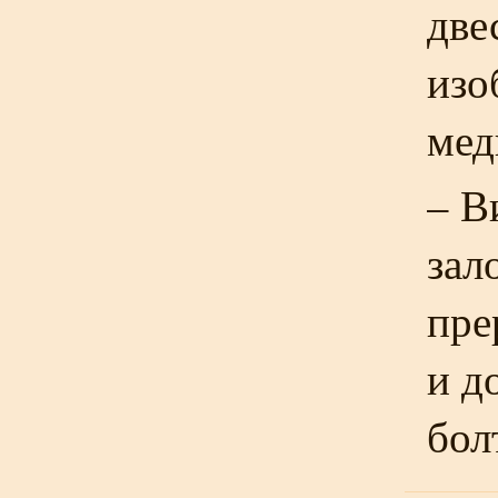
две
изо
мед
– В
зал
пре
и д
бол