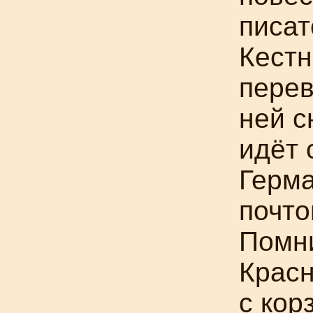
писат
Кестн
перев
ней с
идёт 
Герм
почто
Помни
Красн
с кор