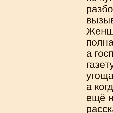
разбо
вызыв
Женщ
полна
а гос
газет
угоща
а ког
ещё н
расск