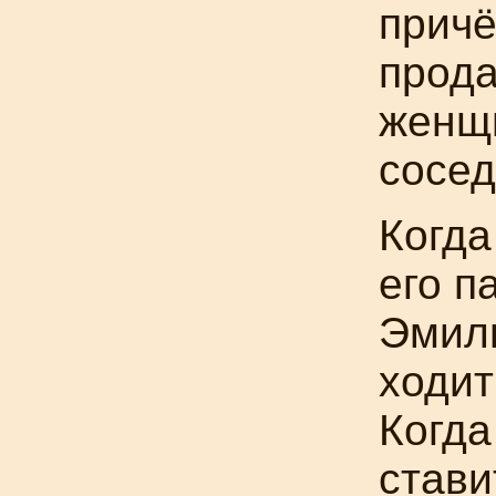
причё
прод
женщ
сосед
Когда
его п
Эмиль
ходит
Когда
стави