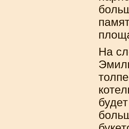
боль
памят
площ
На с
Эмиль
толпе
котел
будет
боль
букет