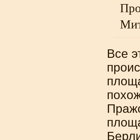
Про
Мит
Все э
проис
площ
похож
Праж
площ
Берли