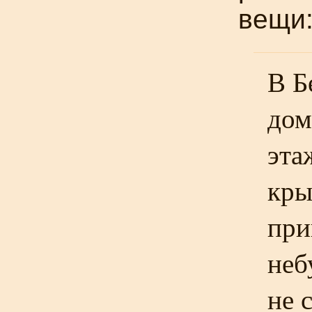
вещи
В Б
дом
эта
кр
при
неб
не 