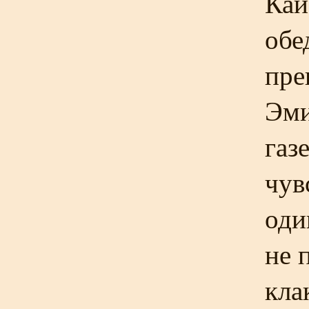
Кай
обе
пре
Эми
газ
чув
оди
не 
кла