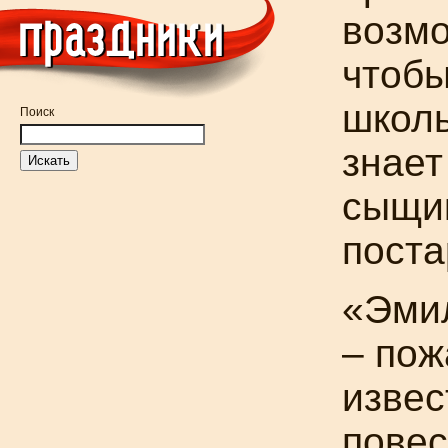
возмо
чтобы
школь
Поиск
знает
сыщик
поста
«Эми
– пож
извес
повес