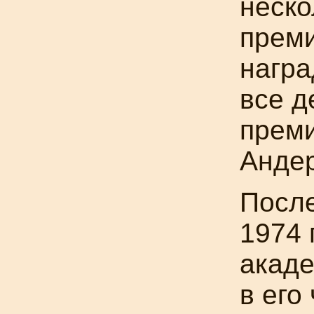
неско
преми
награ
все д
преми
Андер
После
1974 
акаде
в его