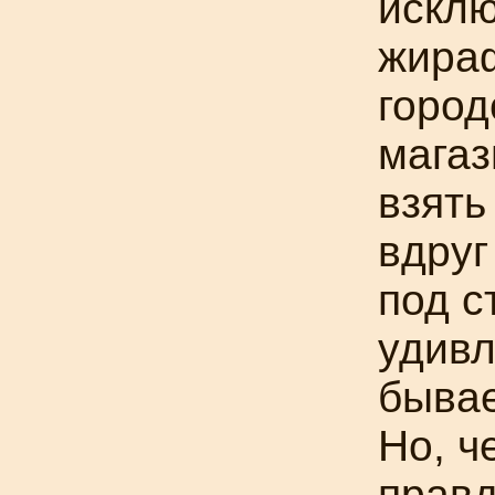
исклю
жираф
город
магаз
взять
вдруг
под с
удивл
бывае
Но, ч
прав