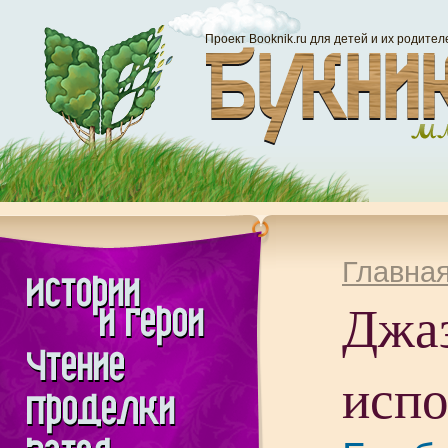
Проект Booknik.ru для детей и их родител
Главна
Джа
исп