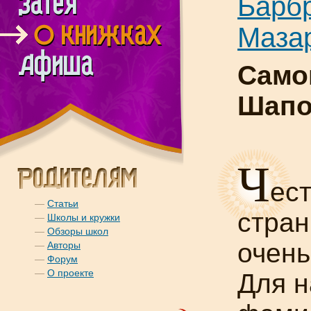
Барбр
Мазар
Самок
Шапо
Ч
ест
—
Статьи
стран
—
Школы и кружки
—
Обзоры школ
очень
—
Авторы
—
Форум
—
О проекте
Для н