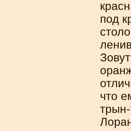
красн
под
к
столо
лени
Зовут
оранж
отлич
что е
трын-
Лоран