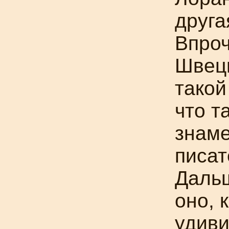
друга
Впроч
Швеци
такой
что т
знаме
писат
Дальш
оно, 
удиви