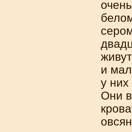
очень
бело
серо
двадц
живут
и мал
у них
Они в
крова
овсян