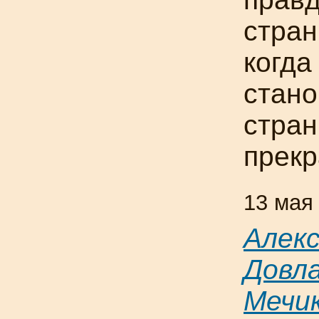
стран
когда
стано
стран
прекр
13 мая
Алек
Довл
Мечи