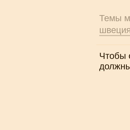
Темы м
швеци
Чтобы 
должн