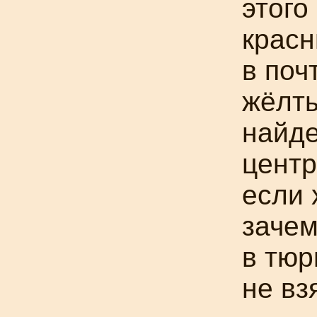
этого
красн
в поч
жёлты
найде
центр
если 
зачем
в тюр
не вз