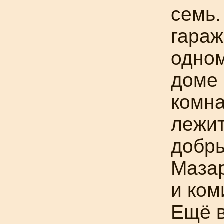
семь.
гараж
одно
доме
комна
лежит
добры
Мазар
и ком
Ещё в