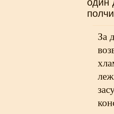
один 
полчи
За 
воз
хла
леж
зас
кон