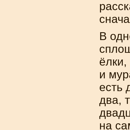
расск
снача
В одн
спло
ёлки,
и мур
есть 
два, 
двад
на са