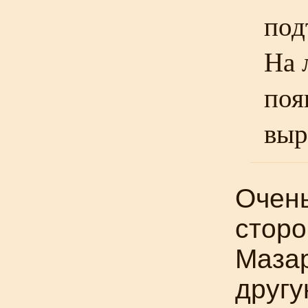
под
На 
поя
выр
Очень
сторо
Мазар
другу