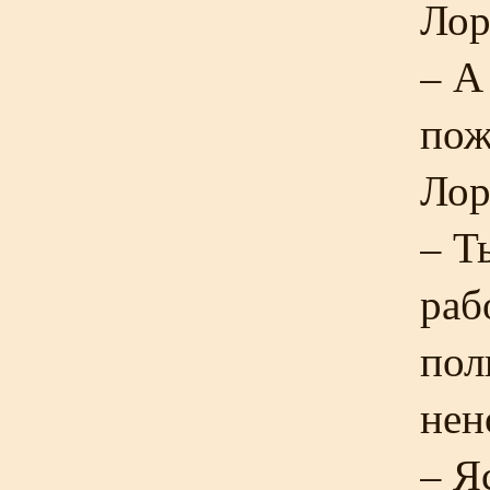
Лор
– А
пож
Лор
– Т
раб
пол
нен
– Я