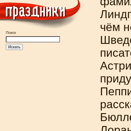
фамил
Линдг
чём н
Поиск
Швед
писат
Астри
приду
Пеппи
расск
Бюлл
Лоран