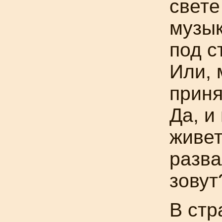
свете
музык
под с
Или, 
приня
Да, и
живет
разва
зовут
В
стр