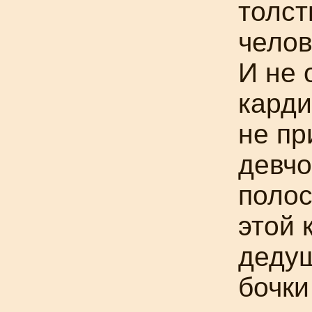
толс
челов
И не 
карди
не пр
девчо
полос
этой 
дедуш
бочки