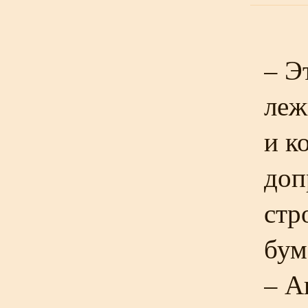
– Э
леж
и к
доп
стр
бум
– А