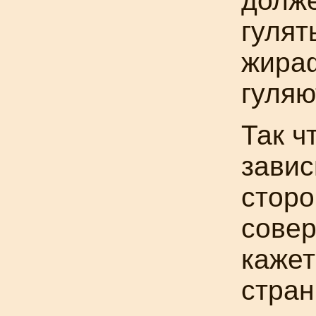
долже
гулят
жира
гуляю
Так ч
завис
сторо
сове
кажет
стран