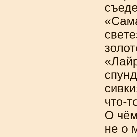
съеде
«Сам
свете
золот
«Лай
спунд
сивки
что-т
О чём
не о 