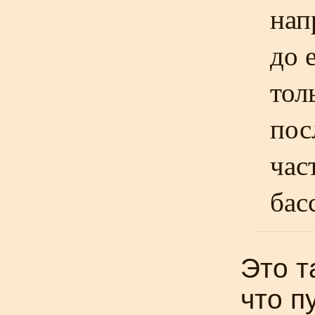
нап
до 
тол
пос
час
бас
Это т
что п