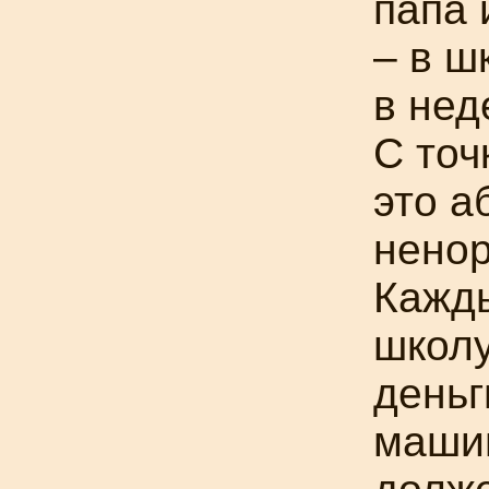
папа 
– в ш
в нед
С точ
это а
ненор
Кажды
школу
деньг
машин