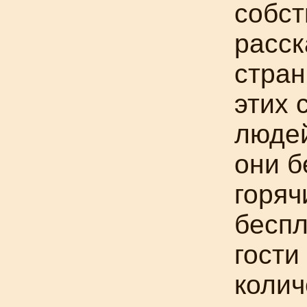
собст
расск
стран
этих
людей
они б
горяч
беспл
гости
колич