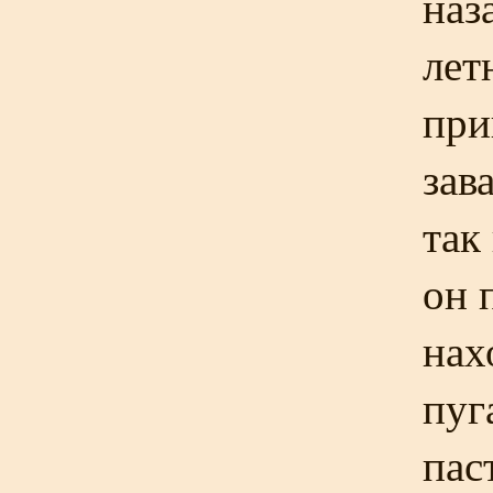
наз
лет
при
зав
так
он 
нах
пуг
пас