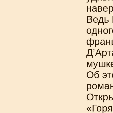
навер
Ведь
одног
франц
Д’Арт
мушке
Об эт
рома
Откр
«Горя