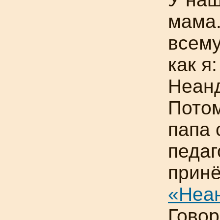
мама.
всему
как я
Неан
Потом
папа
педаг
принё
«Неан
Говор