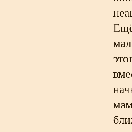
неа
Ещё
мал
это
вме
нач
мам
бли