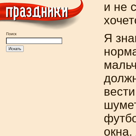
и не 
хочет
Я зна
Поиск
норм
мальч
долж
вести
шумет
футб
окна.