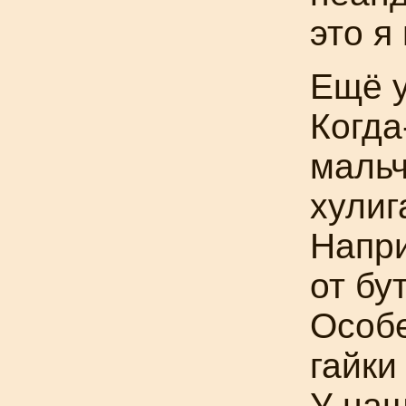
это я
Ещё у
Когда
мальч
хулиг
Напри
от бу
Особе
гайки
У наш