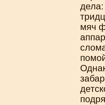
дела:
тридц
мяч ф
аппар
слом
помой
Однак
забар
детск
подря