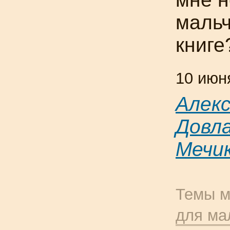
мальч
книге
10 июн
Алек
Довл
Мечи
Темы м
для ма