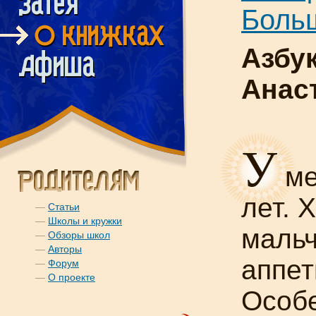
Больш
Азбук
Анас
У
ме
лет. 
—
Статьи
—
Школы и кружки
мальч
—
Обзоры школ
—
Авторы
аппет
—
Форум
—
О проекте
Особе