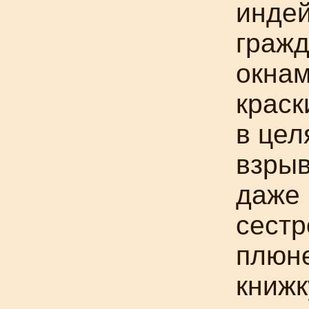
индей
гражд
окнам
краск
в цел
взрыв
даже 
сестр
плюн
книжк