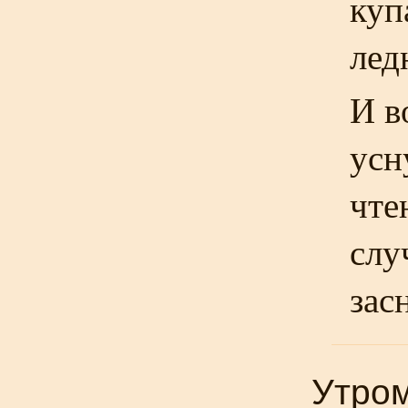
куп
лед
И в
усн
чте
слу
зас
Утром