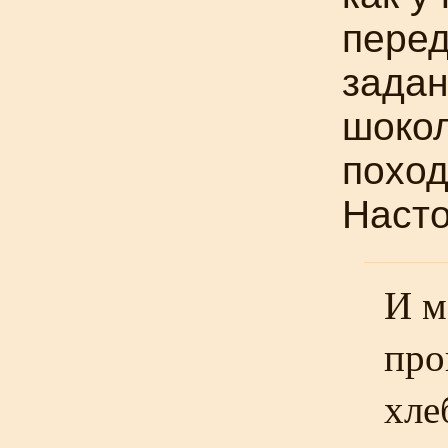
перед
задан
шокол
поход
Насто
И м
про
хле