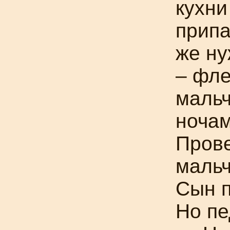
кухни
припа
же н
– фле
мальч
ночам
Прове
мальч
Сын п
Но пе