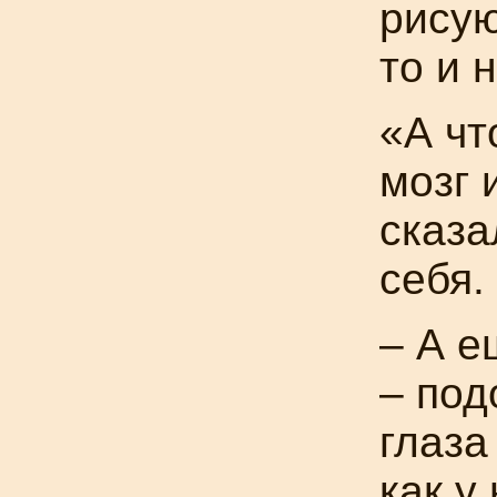
рисую
то и 
«А чт
мозг 
сказа
себя.
– А е
– под
глаза
как у