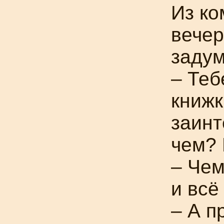
Из ко
вечер
заду
– Теб
книжк
заинт
чем?
–
Чем
и всё 
– А п