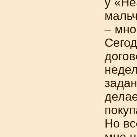
у «Не
мальч
– мно
Сегод
догов
недел
задан
делае
покуп
Но вс
мне н