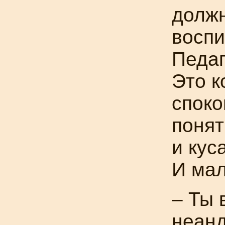
долж
воспи
Педаг
Это к
споко
понят
и кус
И мал
– Ты 
неан