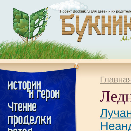
Проект Booknik.ru для детей и их родител
Главна
Лед
Луча
Неанд