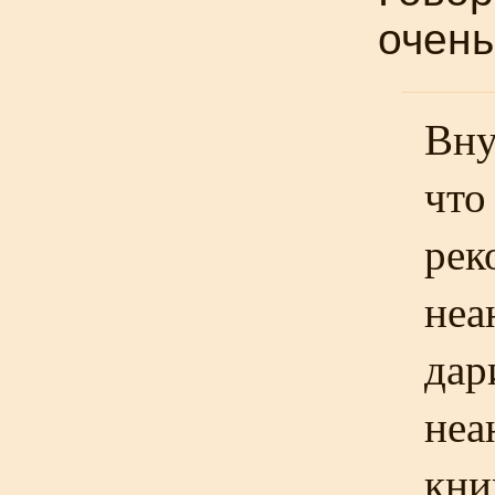
очень
Вну
что
рек
неа
дар
неа
кни