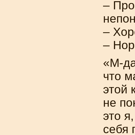
– Про
непон
– Хо
– Но
«
М-д
что м
этой 
не п
это я
себя 