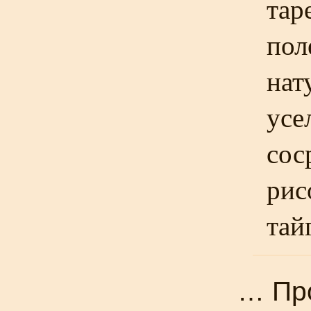
тар
пол
нат
усе
сос
рис
тай
… Про