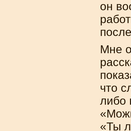
он во
работ
после
Мне о
расск
показ
что с
либо 
«Мож
«Ты л