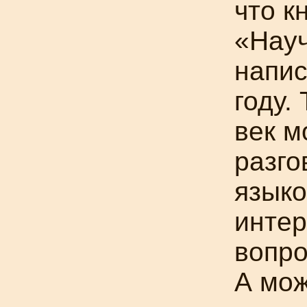
что к
«Нау
напис
году.
век м
разг
языко
интер
вопро
А мож