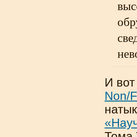
выс
обр
све
нев
И вот
Non/F
натык
«Нау
Тома 