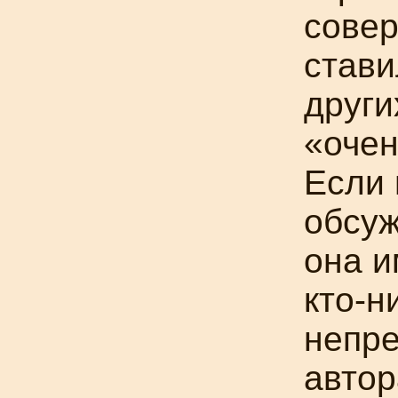
совер
стави
други
«очен
Если 
обсу
она и
кто-н
непре
автор