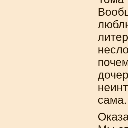
Вооб
люб
литер
несло
почем
дочер
неинт
сама.
Оказа