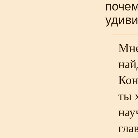
почем
удиви
Мне
най
Кон
ты 
нау
гла