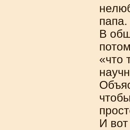
нелю
папа.
В общ
потом
«что 
научн
Объяс
чтобы
прост
И вот