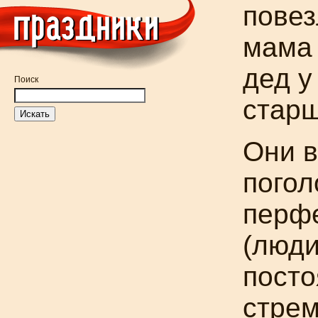
повез
мама 
дед у
Поиск
старш
Они в
пого
перф
(люди
посто
стрем