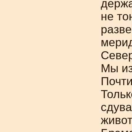
держа
не то
разве
мерид
Севе
Мы из
Почти
Тольк
сдува
живо