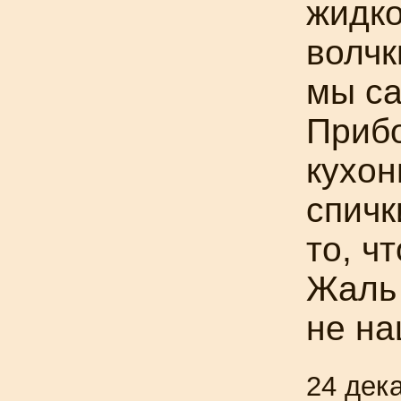
жидко
волчк
мы са
Приб
кухон
спичк
то, ч
Жаль 
не на
24 дек