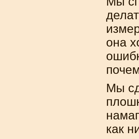
Мы сп
делат
измер
она х
ошибк
почем
Мы сд
плошк
намаг
как н