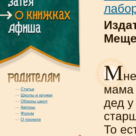
лабо
Изда
Меще
М
не
мама 
—
Статьи
—
Школы и кружки
дед у
—
Обзоры школ
—
Авторы
старш
—
Форум
—
О проекте
То ес