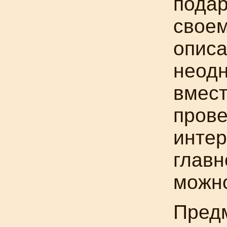
пода
своем
описа
неод
вмест
прове
интер
главн
можно
Предм