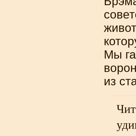
Брэма
совет
живот
котор
Мы га
ворон
из ст
Чит
уди