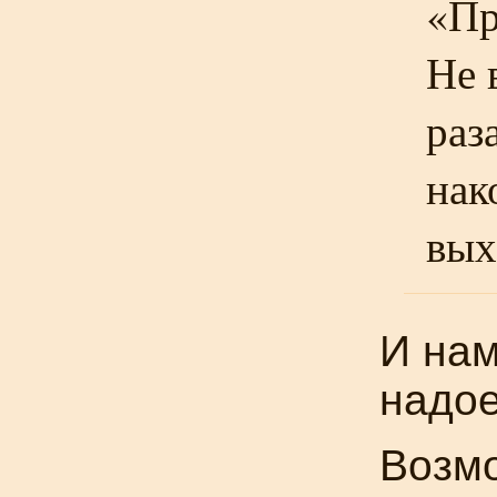
«Пр
Не 
раз
нак
вых
И нам
надое
Возмо