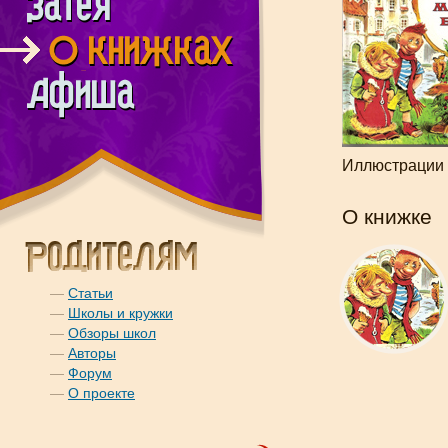
Иллюстрации 
О книжке
—
Статьи
—
Школы и кружки
—
Обзоры школ
—
Авторы
—
Форум
—
О проекте