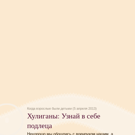
Когда взрослые были детьми (5 апреля 2013)
Хулиганы: Узнай в себе
подлеца
Нехорошо мы обошлись с военруком нашим, а