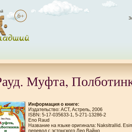
ей
З
Рауд. Муфта, Полботин
Информация о книге:
Издательство: АСТ, Астрель, 2006
ISBN: 5-17-035633-1, 5-271-13286-2
Eno Raud
Название на языке оригинала: Naksitrallid. Es
перевод с эстонского Лео Вайно