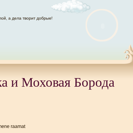
лой, а дела творит добрые!
ка и Моховая Борода
imene raamat