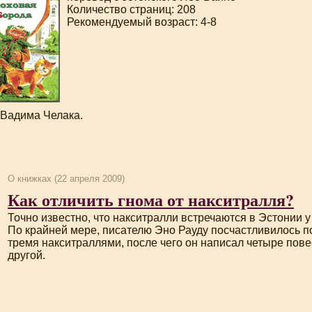
Количество страниц: 208
Рекомендуемый возраст: 4-8
Вадима Челака.
О книжках (22 апреля 2009)
Как отличить гнома от накситралля?
Точно известно, что накситралли встречаются в Эстонии 
По крайней мере, писателю Эно Рауду посчастливилось п
тремя накситраллями, после чего он написал четыре пове
другой.