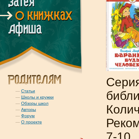
Сери
—
Статьи
библи
—
Школы и кружки
—
Обзоры школ
Колич
—
Авторы
—
Форум
Реком
—
О проекте
7-10