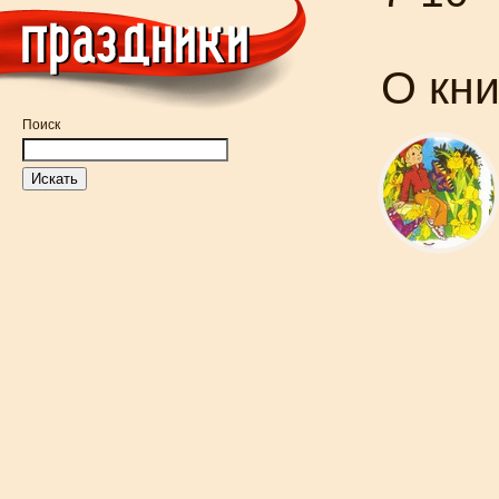
О кн
Поиск