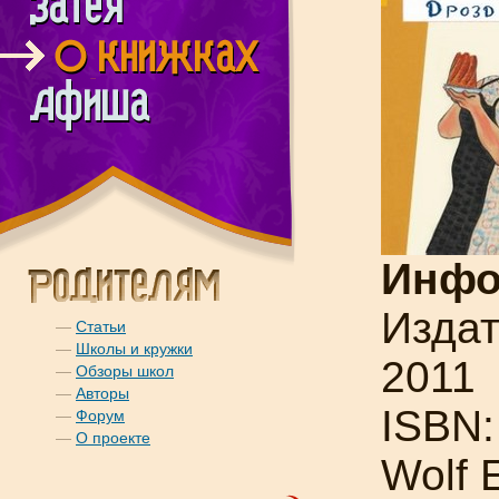
Инфо
Издат
—
Статьи
—
Школы и кружки
2011
—
Обзоры школ
—
Авторы
ISBN:
—
Форум
—
О проекте
Wolf 