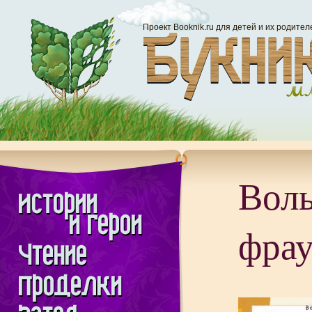
Проект Booknik.ru для детей и их родител
Воль
фра