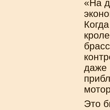
«На д
эконо
Когда
кроле
брасс
контр
даже 
прибл
мотор
Это б