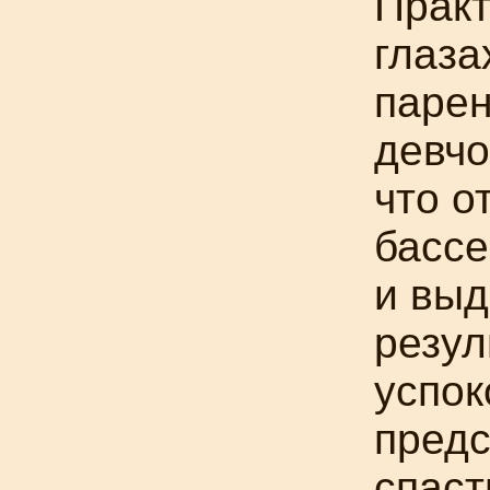
Практ
глаза
парен
девчо
что о
бассе
и выд
резул
успок
предс
спаст