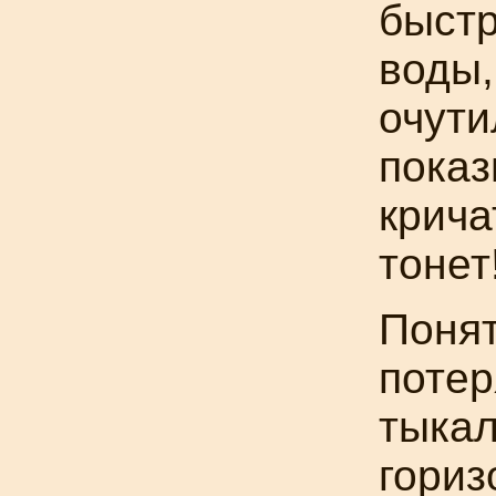
быстр
воды,
очути
пока
крича
тонет
Понят
потер
тыкал
гориз