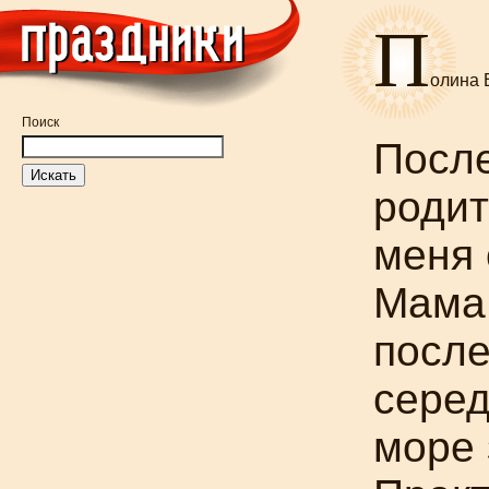
П
олина 
Поиск
После
родит
меня 
Мама 
после
серед
море 