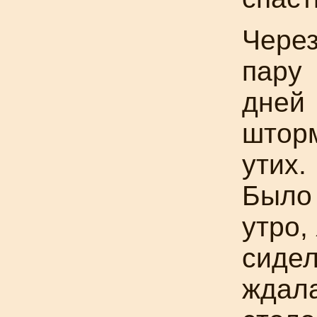
Чере
пару
дней
штор
утих.
Было
утро,
сидел
ждала