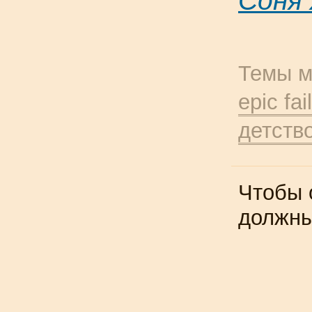
Соня
Темы м
epic fail
детств
Чтобы 
должн