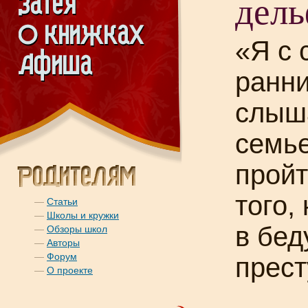
дел
«Я с 
ранни
слыш
семье
прой
того,
—
Статьи
—
Школы и кружки
в бед
—
Обзоры школ
—
Авторы
—
Форум
прес
—
О проекте