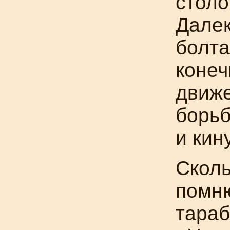
столо
Далек
болта
конеч
движ
борьб
и кин
Сколь
помню
тараб