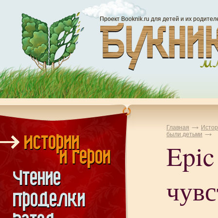
Проект Booknik.ru для детей и их родител
Главная
Истор
были детьми
Epic 
чувс