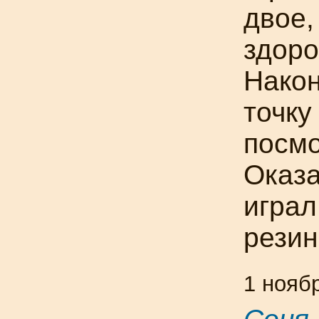
двое,
здоро
Нако
точку
посмо
Оказа
играл
резин
1 нояб