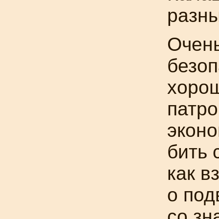
разны
Очень
безоп
хорош
патро
эконо
бить 
как в
о по
со зн