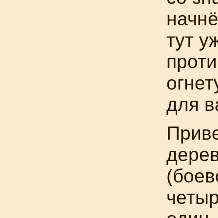
начнё
тут у
проти
огнет
для в
Прив
дере
(боев
четыр