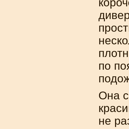
короч
дивер
прост
неско
плотн
по по
подож
Она с
краси
не ра