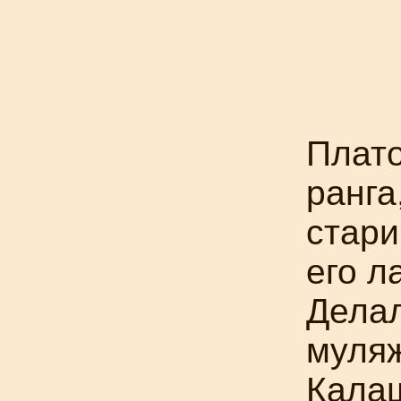
Плато
ранга
стари
его л
Дела
муля
Калаш