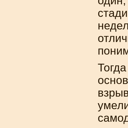
один,
стади
недел
отлич
пони
Тогда
осно
взрыв
умели
самод