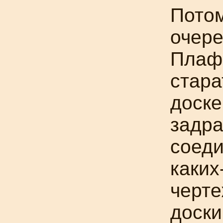
Потом
очер
Плаф
стара
доске
задра
соеди
каких
черте
доски