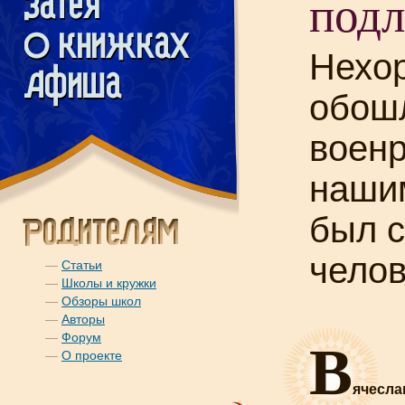
подл
Нехо
обош
воен
нашим
был 
челов
—
Статьи
—
Школы и кружки
—
Обзоры школ
—
Авторы
В
—
Форум
—
О проекте
ячесла