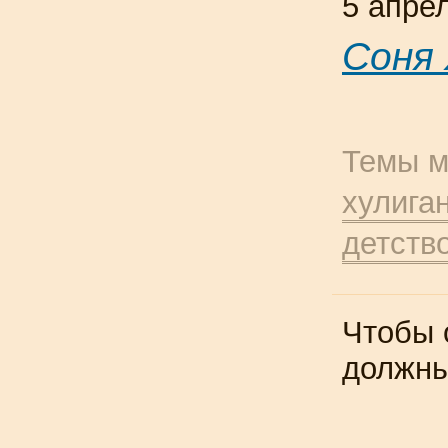
5 апре
Соня
Темы м
хулига
детств
Чтобы 
должн