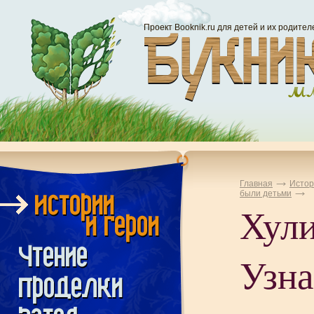
Проект Booknik.ru для детей и их родител
Главная
Истор
были детьми
Хули
Узна