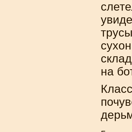
слете
увиде
трусы
сухон
склад
на бо
Класс
почув
дерьм