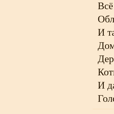
Всё
Обл
И т
Дом
Дер
Кот
И 
Гол