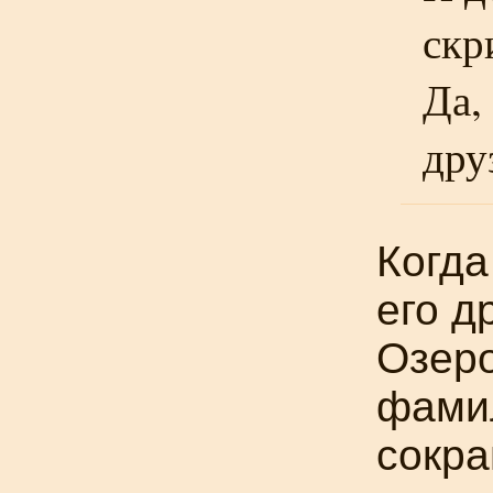
скр
Да,
дру
Когда
его д
Озеро
фамил
сокра