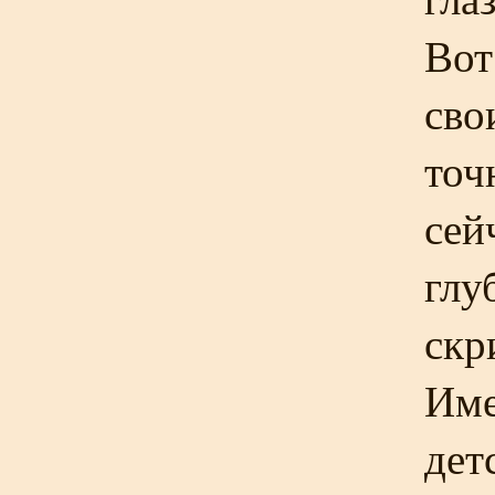
Вот
сво
точ
сей
глу
скр
Име
дет