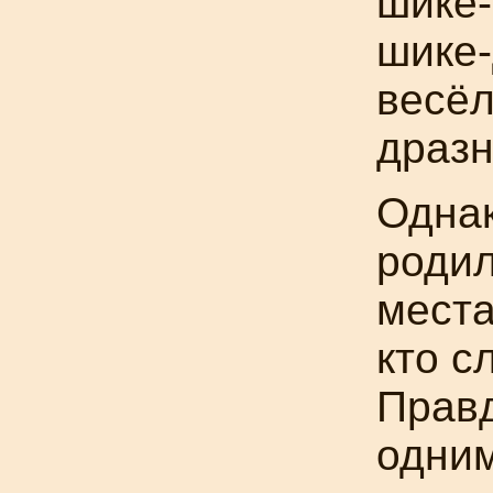
шике-
шике-
весёл
дразн
Однак
родил
места
кто с
Правд
одним