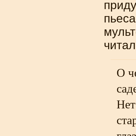
приду
пьес
мульт
читал
О ч
сад
Нет
ста
гла