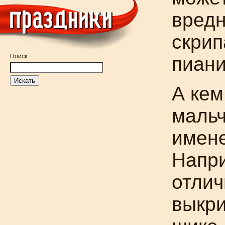
вредн
скрип
Поиск
пиани
А кем
мальч
имен
Напри
отлич
выкри