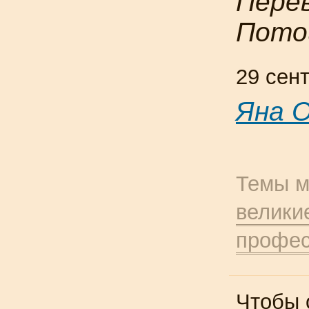
Перев
Пото
29 сен
Яна 
Темы м
велики
профе
Чтобы 