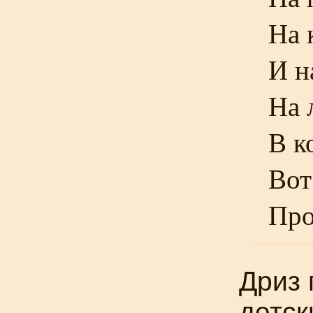
На 
И н
На 
В к
Вот
Про
Дриз 
детск