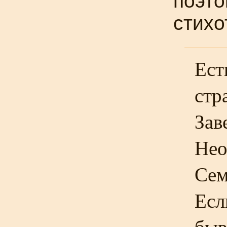
поэто
стихо
Ест
стр
Зав
Нео
Сем
Есл
быв