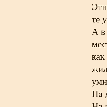
Эти
те 
А в
мес
как
жи
умн
На 
На 