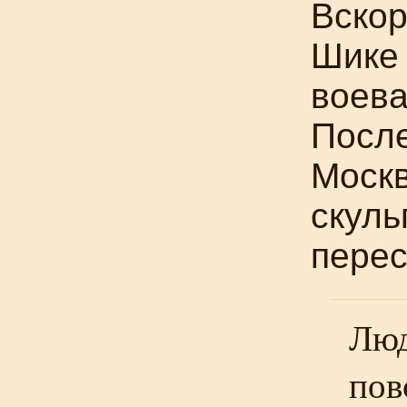
Вскор
Шике 
воева
После
Москв
скуль
перес
Люд
пов