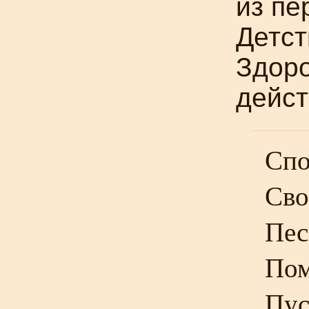
из пе
Детст
Здоро
дейст
Спо
Сво
Пес
Пом
Пус