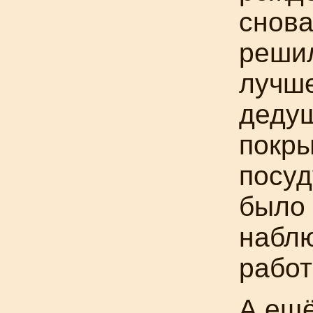
снова
решил
лучше
деду
покр
посуд
было 
наблю
работ
А ещё