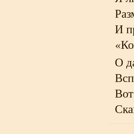
Раз
И п
«Ко
О д
Всп
Вот
Ска