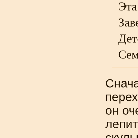
Эта
Зав
Дет
Сем
Снач
перех
он оч
лепит
скуль