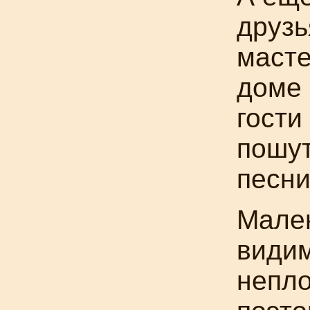
друзь
масте
доме 
гости
пошут
песни
Мален
видим
непло