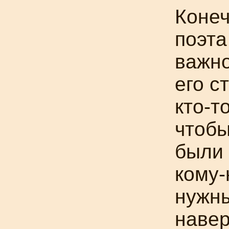
Конеч
поэта
важно
его с
кто-т
чтобы
были
кому-
нужны
навер