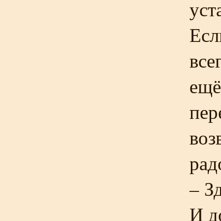
уст
Есл
все
ещё
пер
воз
рад
– З
И д