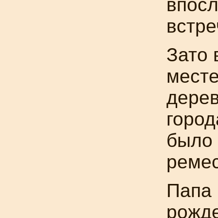
впосл
встре
Зато 
месте
дерев
город
было 
ремес
Папа
рожде