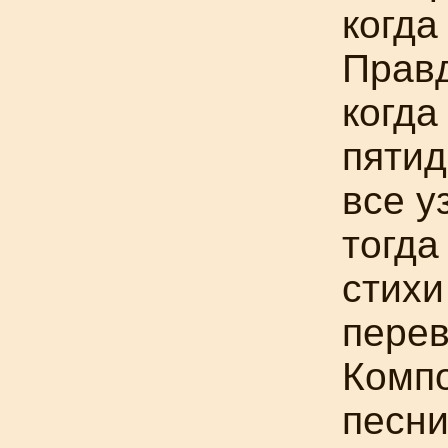
когда
Правд
когда
пятид
все у
тогда
стихи
перев
Комп
песни