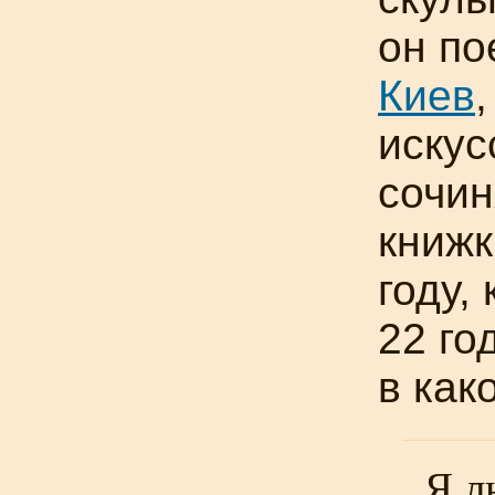
он по
Киев
искус
сочин
книжк
году,
22 го
в как
Я л