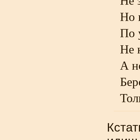
Не 
Но 
По 
Не 
А н
Бер
Тол
Кстат