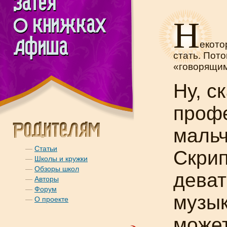
Н
екото
стать. Пото
«говорящи
Ну, с
проф
маль
—
Статьи
Скрип
—
Школы и кружки
—
Обзоры школ
деват
—
Авторы
—
Форум
музык
—
О проекте
может