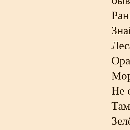
Ран
Зна
Лес
Ора
Мор
Не 
Там
Зел