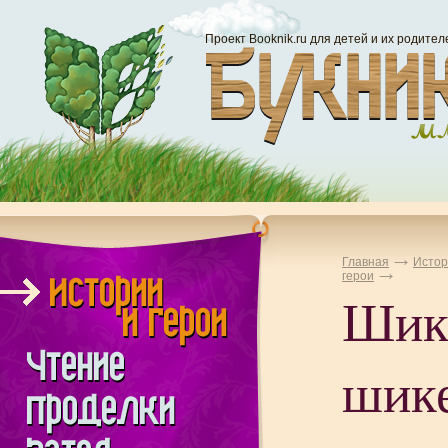
Проект Booknik.ru для детей и их родител
Главная
Истор
герои
Шик
шике