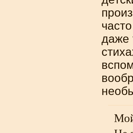
произ
часто
даже 
стиха
вспом
вооб
необы
Мой