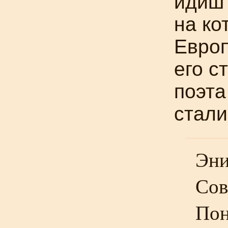
идиш 
на ко
Европ
его с
поэта
стали
Эни
Сов
Пон