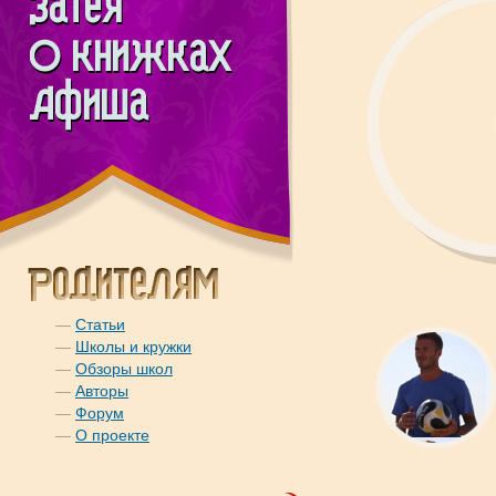
—
Статьи
—
Школы и кружки
—
Обзоры школ
—
Авторы
—
Форум
—
О проекте