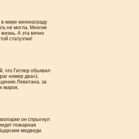
 в мире кинонаграду
ть не могла. Многие
жизнь. А эта вечно
ой статуэтки!
й, что Гитлер объявил
раг номер два»).
щению Левитана, за
х марок.
зоопарке он спрыгнул
риедет пожарная
йцарские медведи.