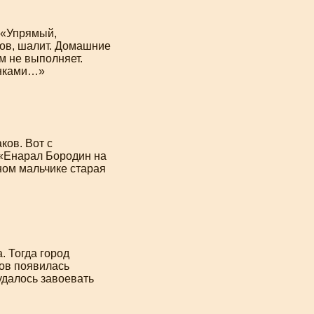
. «Упрямый,
ов, шалит. Домашние
м не выполняет.
унками…»
ов. Вот с
 «Енарал Бородин на
ном мальчике старая
. Тогда город
тов появилась
удалось завоевать