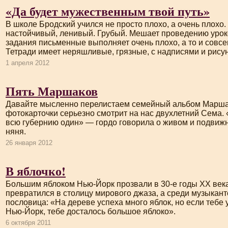
«Да будет мужественным твой путь»
В школе Бродский учился не просто плохо, а очень плохо
настойчивый, ленивый. Грубый. Мешает проведению урок
задания письменные выполняет очень плохо, а то и совсе
Тетради имеет неряшливые, грязные, с надписями и рис
1 апреля 2012
Пять Маршаков
Давайте мысленно перелистаем семейный альбом Маршак
фотокарточки серьезно смотрит на нас двухлетний Сема.
всю губернию один» — гордо говорила о живом и подвиж
няня.
26 января 2012
В яблочко!
Большим яблоком
Нью-Йорк
прозвали в
30-е
годы XX века
превратился в столицу мирового джаза, а среди музыкан
пословица: «На дереве успеха много яблок, но если тебе 
Нью-Йорк
, тебе досталось большое яблоко».
6 октября 2011