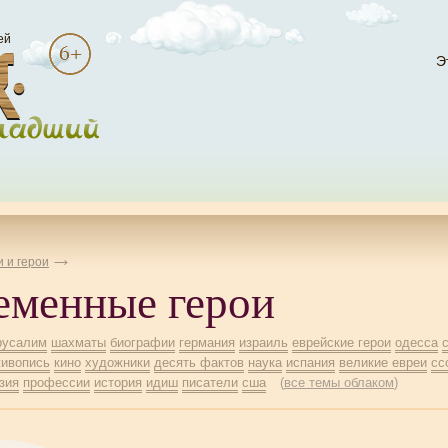
ей
Э
 и герои
еменные герои
русалим
шахматы
биографии
германия
израиль
еврейские герои
одесса
ивопись
кино
художники
десять фактов
наука
испания
великие евреи
сс
зия
профессии
история
идиш
писатели
сша
(
все темы облаком
)