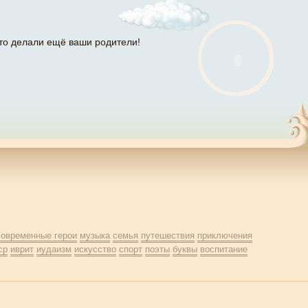
то делали ещё ваши родители!
современные герои
музыка
семья
путешествия
приключения
ср
иврит
иудаизм
искусство
спорт
поэты
буквы
воспитание