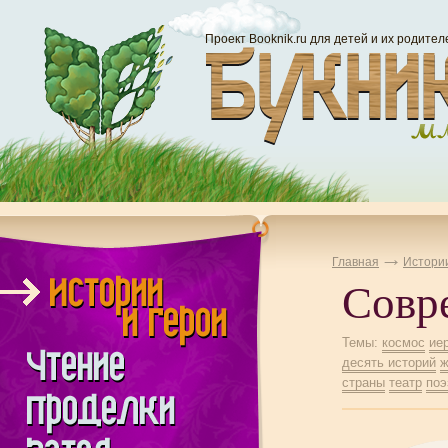
Проект Booknik.ru для детей и их родител
Главная
Истории
Совр
Темы:
космос
ие
десять историй
ж
страны
театр
поэ