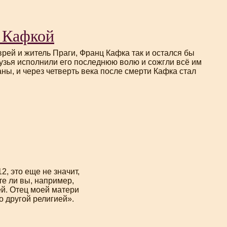
с Кафкой
врей и житель Праги, Франц Кафка так и остался бы
узья исполнили его последнюю волю и сожгли всё им
ны, и через четверть века после смерти Кафка стал
12
, это еще не значит,
те ли вы, например,
ей. Отец моей матери
о
другой религией».