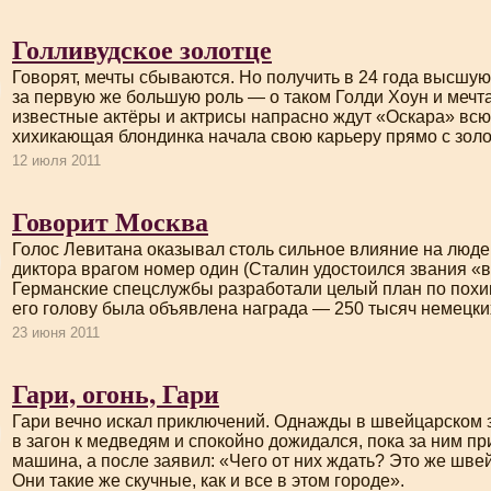
Голливудское золотце
Говорят, мечты сбываются. Но получить в 24 года высшую
за первую же большую роль — о таком Голди Хоун и мечта
известные актёры и актрисы напрасно ждут «Оскара» всю 
хихикающая блондинка начала свою карьеру прямо с золот
12 июля 2011
Говорит Москва
Голос Левитана оказывал столь сильное влияние на люде
диктора врагом номер один (Сталин удостоился звания «в
Германские спецслужбы разработали целый план по похи
его голову была объявлена награда — 250 тысяч немецки
23 июня 2011
Гари, огонь, Гари
Гари вечно искал приключений. Однажды в швейцарском 
в загон к медведям и спокойно дожидался, пока за ним п
машина, а после заявил: «Чего от них ждать? Это же шве
Они такие же скучные, как и все в этом городе».