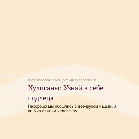
Когда взрослые были детьми (5 апреля 2013)
Хулиганы: Узнай в себе
подлеца
Нехорошо мы обошлись с военруком нашим, а
он был святым человеком.