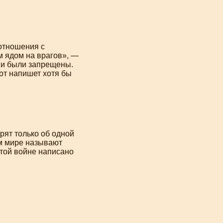
отношения с
м ядом на врагов», —
иги были запрещены.
от напишет хотя бы
рят только об одной
ём мире называют
 той войне написано