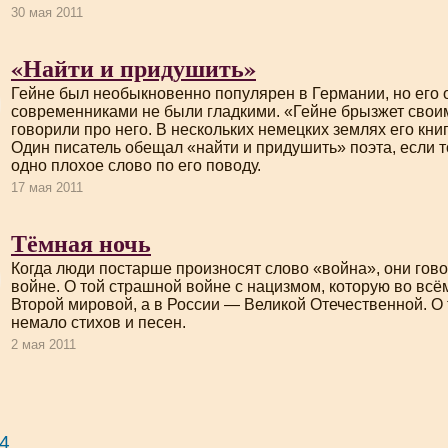
30 мая 2011
«Найти и придушить»
Гейне был необыкновенно популярен в Германии, но его 
современниками не были гладкими. «Гейне брызжет свои
говорили про него. В нескольких немецких землях его кн
Один писатель обещал «найти и придушить» поэта, если т
одно плохое слово по его поводу.
17 мая 2011
Тёмная ночь
Когда люди постарше произносят слово «война», они гово
войне. О той страшной войне с нацизмом, которую во вс
Второй мировой, а в России — Великой Отечественной. О
немало стихов и песен.
2 мая 2011
4