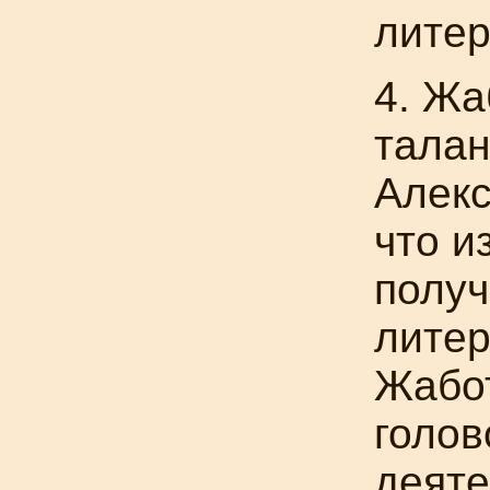
литер
4. Жа
талан
Алекс
что и
получ
литер
Жабот
голов
деяте