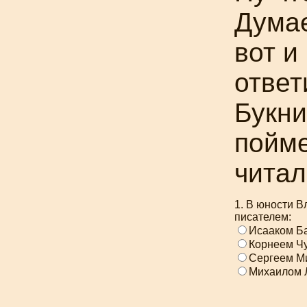
Думае
вот и
ответ
Букни
пойме
читал
1. В юности 
писателем:
Исааком Б
Корнеем Ч
Сергеем М
Михаилом 