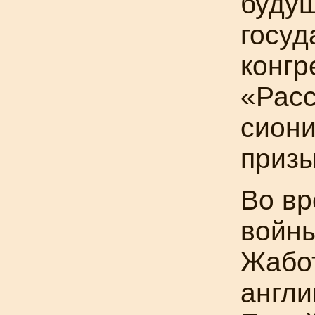
будущ
госуд
конгр
«Рас
сиони
призы
Во в
войны
Жабот
англи