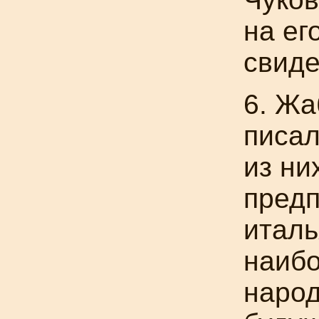
на ег
свиде
6. Жа
писал
из ни
предп
италь
наибо
народ