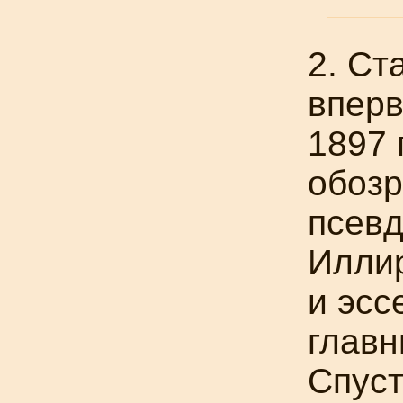
2. Ст
вперв
1897 
обозр
псев
Иллир
и эсс
главн
Спуст