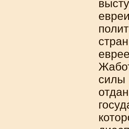
высту
евреи
полит
стран
евре
Жабот
силы
отдан
госуд
котор