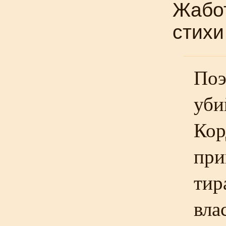
Жабот
стихи
Поэ
уби
Кор
при
тир
вла