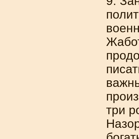
9. За
полит
военн
Жабо
прод
писат
важны
прои
три р
Назор
богат