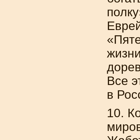
полку
Еврей
«Пяте
жизни
доре
Все э
в Рос
10. К
миров