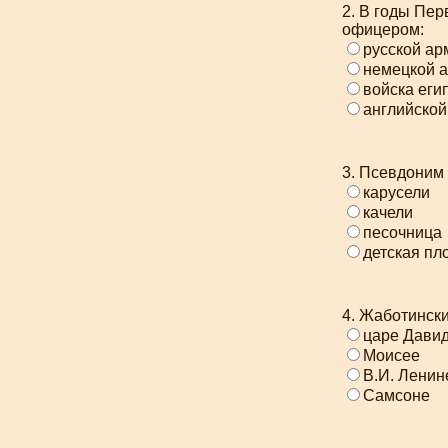
2. В годы Пе
офицером:
русской ар
немецкой 
войска еги
английской
3. Псевдоним 
карусели
качели
песочница
детская пл
4. Жаботински
царе Дави
Моисее
В.И. Ленин
Самсоне