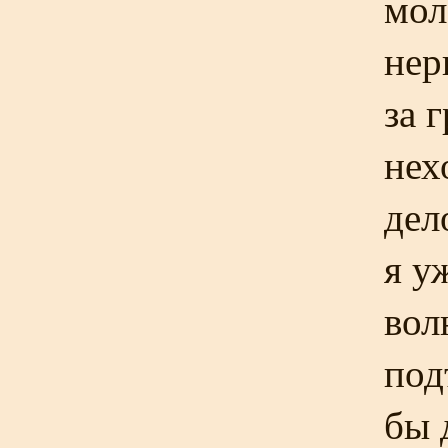
мол
нер
за 
нех
дел
я у
вол
под
бы 