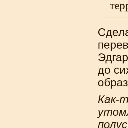
тер
Сдел
перев
Эдгар
до си
обра
Как-
утомл
полус