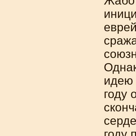
Жабот
иници
еврей
сража
союзн
Однак
идею 
году 
сконч
серде
году 