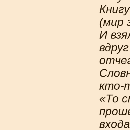
Книгу
(мир 
И взя
вдруг
отче
Слов
кто-
«То 
проше
вход