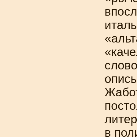
впосл
италь
«альт
«каче
слово
описы
Жабот
посто
литер
в пол