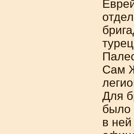
Еврей
отдел
брига
турец
Палес
Сам 
легио
Для б
было 
в ней