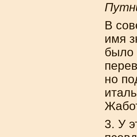
Путни
В сов
имя з
было 
перев
но п
итал
Жабот
3. У э