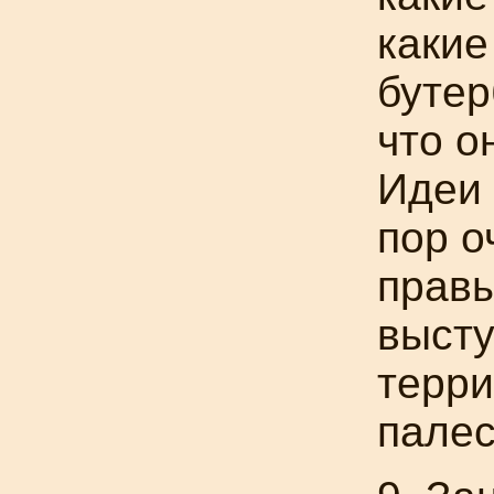
какие
бутер
что о
Идеи 
пор о
правы
выст
терри
палес