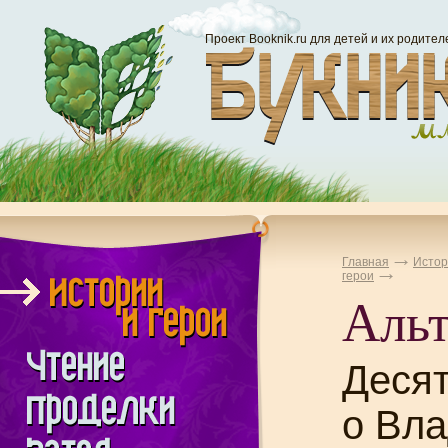
Проект Booknik.ru для детей и их родител
Главная
Истор
герои
Альт
Десят
о Вл