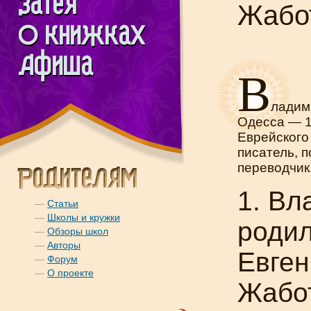
Жабо
В
ладим
Одесса — 
Еврейского 
писатель, п
переводчик
1. Вл
—
Статьи
—
Школы и кружки
роди
—
Обзоры школ
—
Авторы
Евген
—
Форум
—
О проекте
Жабот