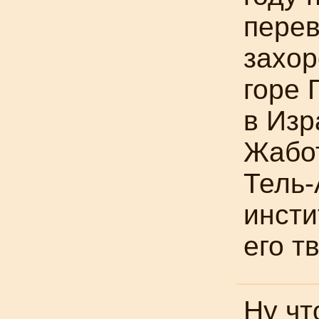
перев
захор
горе 
в Изр
Жабот
Тель-
инсти
его т
Ну чт