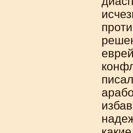
диас
исчез
проти
реше
еврей
конфл
писал
арабо
избав
надеж
какие