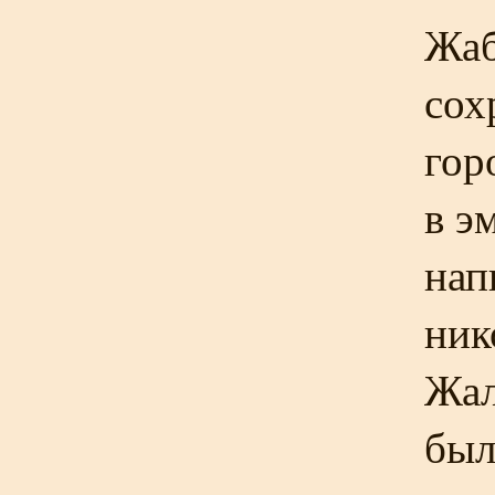
Жаб
сох
гор
в э
нап
ник
Жал
был