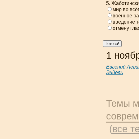
5. Жаботински
мир во всё
военное ра
введение т
отмену гла
1 нояб
Евгений Леви
Эндель
Темы м
соврем
(
все т