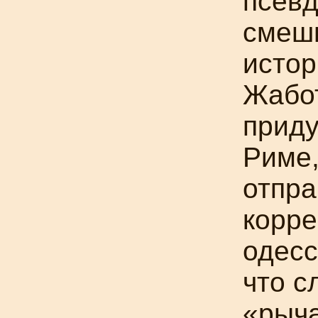
псев
смеш
истор
Жабо
приду
Риме,
отпра
корре
одесс
что с
«рыча