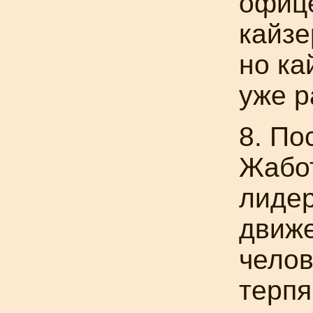
офиц
кайзе
но ка
уже р
8. По
Жабот
лидер
движе
челов
терп