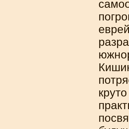
само
погро
еврей
разра
южно
Кишин
потря
круто
практ
посвя