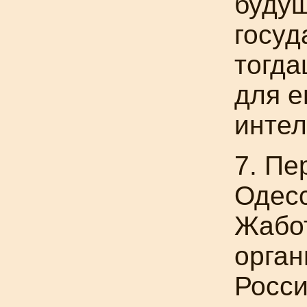
будущ
госуд
тогда
для
е
интел
7. Пе
Одесс
Жабот
орган
Росси