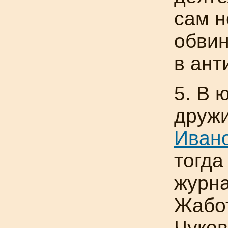
сам н
обвин
в ант
5. В 
друж
Иван
тогд
журн
Жабо
Чуков