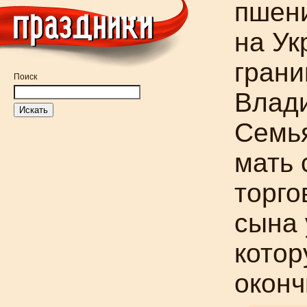
пшени
на Ук
грани
Поиск
Влади
Семья
мать 
торго
сына 
котор
оконч