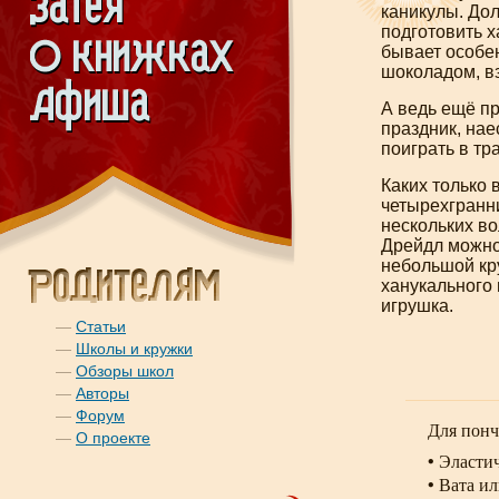
каникулы. Дол
подготовить х
бывает особе
шоколадом, в
А ведь ещё пр
праздник, нае
поиграть в тр
Каких только
четырехгранни
нескольких в
Дрейдл можно 
небольшой кру
ханукального 
игрушка.
—
Статьи
—
Школы и кружки
—
Обзоры школ
—
Авторы
—
Форум
Для
понч
—
О проекте
• Эласт
• Вата и