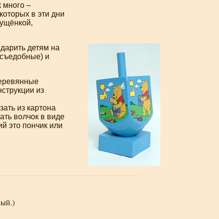
 много –
которых в эти дни
ущёнкой,
 дарить детям на
 съедобные) и
Деревянные
нструкции из
ать из картона
ать волчок в виде
ий это пончик или
вый.)