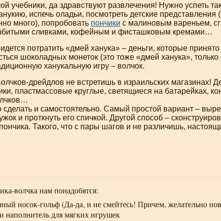
ой учебники, да здравствуют развлечения! Нужно успеть так
анукию, испечь оладьи, посмотреть детские представления (
нно много), попробовать
пончики
с малиновым вареньем, сг
збитыми сливками, кофейным и фисташковым кремами…
идется потратить «дмей ханука» – деньги, которые принято
сться шоколадных монеток (это тоже «дмей ханука», только
адиционную ханукальную игру – волчок.
волчков-дрейдлов
не встретишь в израильских магазинах! 
ки, пластмассовые круглые, светящиеся на батарейках, ко
олчков…
сделать и самостоятельно. Самый простой вариант – вырез
жок и проткнуть его спичкой. Другой способ – сконструиров
пончика. Такого, что с пары шагов и не различишь, настоящ
ика-волчка
нам понадобятся:
ичный
носок-гольф
(
Да-да
, и не смейтесь! Причем, желательно но
ли наполнитель для мягких игрушек