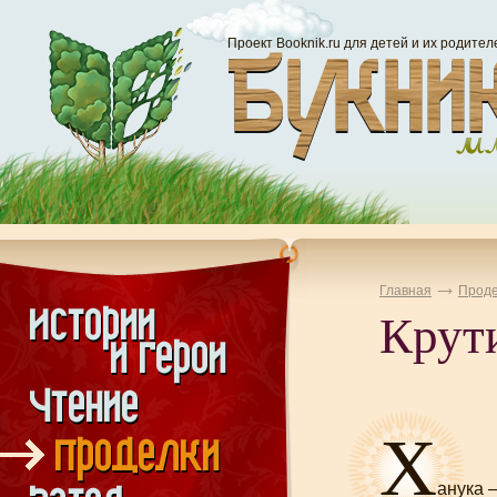
Проект Booknik.ru для детей и их родител
Главная
Проде
Крути
Х
анука 