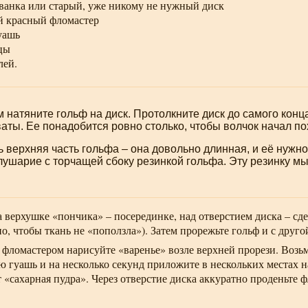
ванка
или старый, уже никому не нужный диск
й красный фломастер
гуашь
цы
лей.
 натяните гольф на диск. Протолкните диск до самого кон
аты. Ее понадобится ровно столько, чтобы волчок начал по
ь верхняя часть гольфа – она довольно длинная, и её нужно
ушарие с торчащей сбоку резинкой гольфа. Эту резинку мы
а верхушке «пончика» – посерединке, над отверстием диска – сде
но, чтобы ткань не «поползла»). Затем прорежьте гольф и с друго
фломастером нарисуйте «варенье» возле верхней прорези. Возьм
ую гуашь и на несколько секунд приложите в нескольких местах н
т «сахарная пудра». Через отверстие диска аккуратно проденьте ф