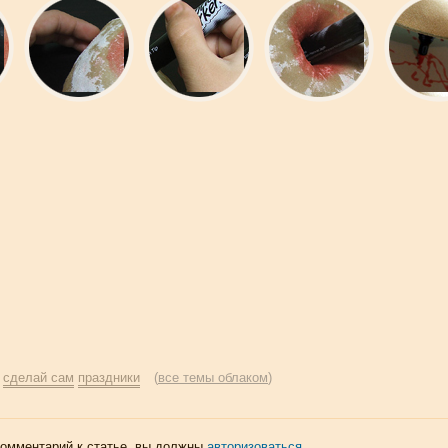
:
сделай сам
праздники
(
все темы облаком
)
комментарий к статье, вы должны
авторизоваться
.