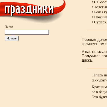
•
СD-бол
• Толсты
• Белая 
• Ножни
• Суперк
Поиск
Первым делом
количеством в
У нас осталас
Получится пол
диска.
Теперь н
(аккурат
Красным 
ее в бел
Это буде