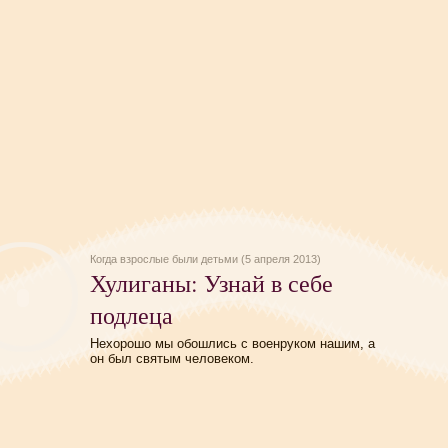
Когда взрослые были детьми (5 апреля 2013)
Хулиганы: Узнай в себе
подлеца
Нехорошо мы обошлись с военруком нашим, а
он был святым человеком.