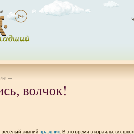
ей
К
лки
сь, волчок!
– весёлый зимний
праздник
. В это время в израильских шко