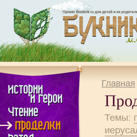
Проект Booknik.ru для детей и их родител
Главная
Про
Темы:
иеруса