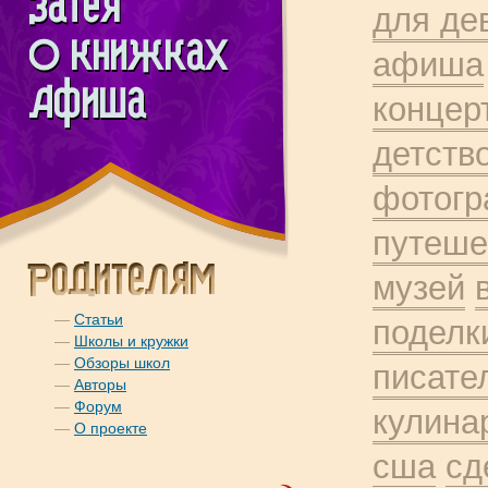
для де
афиша
концер
детств
фотог
путеше
музей
—
Статьи
поделк
—
Школы и кружки
—
Обзоры школ
писате
—
Авторы
—
Форум
кулина
—
О проекте
сша
сд