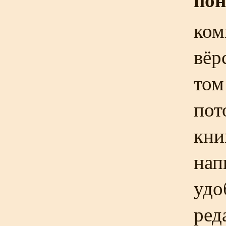
ком
вёр
том
пот
кни
нап
удо
ред