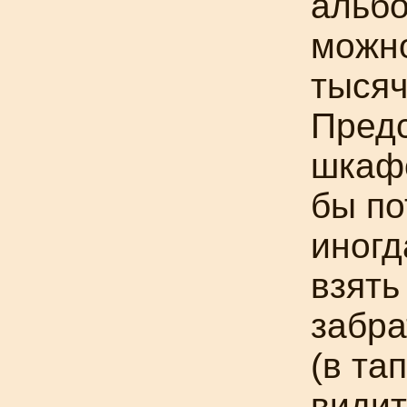
альбо
можно
тысяч
Предс
шкафо
бы по
иногд
взять
забра
(в та
видит