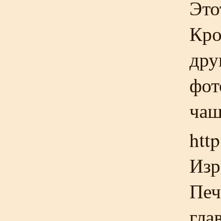
Это
Кро
дру
фот
чаш
http
Изр
Печ
гла