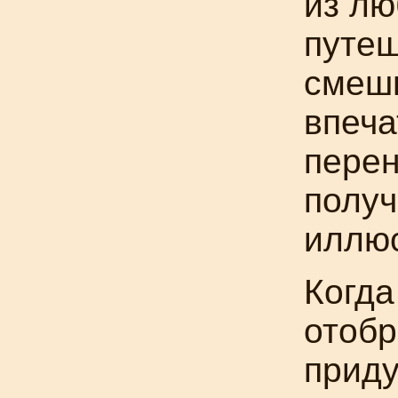
из лю
путеш
смешн
впеча
перен
получ
иллю
Когд
отобр
приду