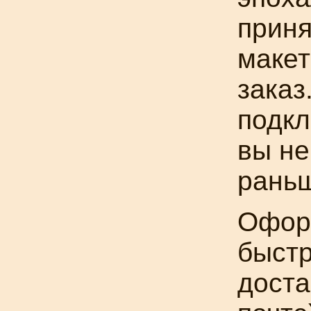
приня
макет
заказ
подкл
вы не
раньш
Офор
быстр
доста