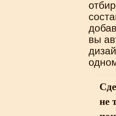
отбир
соста
добав
вы ав
дизай
одном
Сде
не 
пон