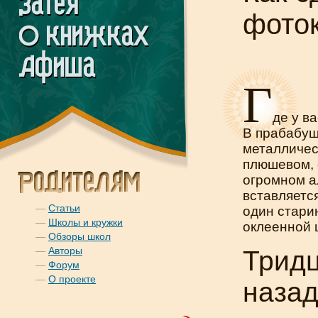
фото
Г
де у в
В прабабуш
металличес
плюшевом, 
огромном а
вставляетс
—
Статьи
один стари
—
Школы и кружки
оклеенной 
—
Обзоры школ
—
Авторы
Тридц
—
Форум
—
О проекте
наза