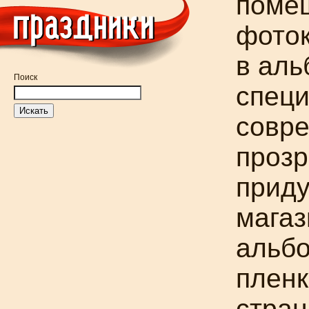
поме
фоток
в аль
Поиск
спец
совре
проз
приду
магаз
альбо
пленк
стран