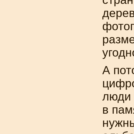
дерев
фото
разме
угодн
А пот
цифр
люди 
в пам
нужны