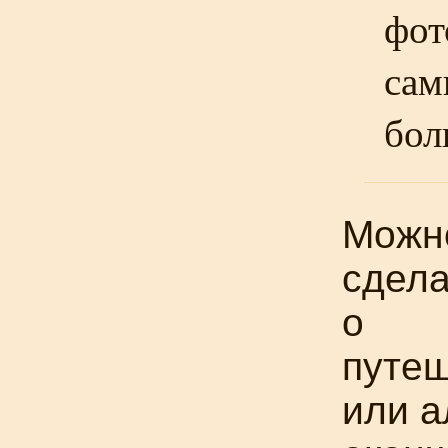
фот
сам
бол
Можн
сдела
о
путеш
или а