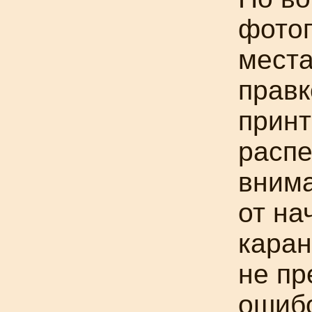
фотог
места
правк
принт
распе
внима
от на
каран
не пр
ошибо