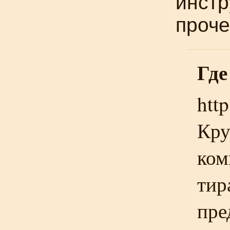
инстр
проче
Где
htt
Кру
ком
тир
пре