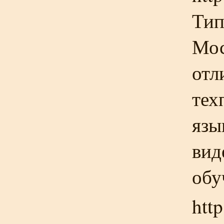
Тип
Мос
отл
тех
язы
вид
обу
htt