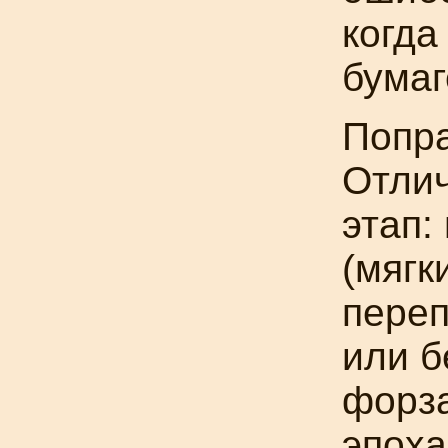
когда
бумаг
Попра
Отли
этап:
(мягк
переп
или б
форза
эпох