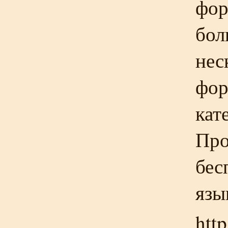
фор
бол
нес
фор
кат
Про
бес
язы
htt