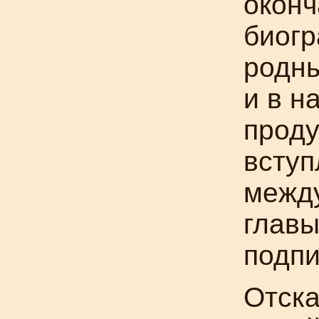
оконч
биог
родны
и в н
проду
вступ
между
глав
подпи
Отска