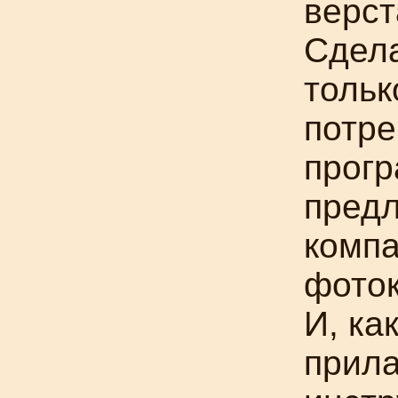
верст
Сдела
тольк
потре
прогр
пред
компа
фоток
И, ка
прила