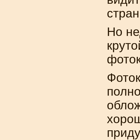
стран
Но не
круто
фоток
Фоток
полно
облож
хорош
приду