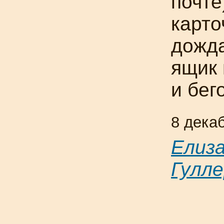
почте
карто
дожда
ящик 
и бег
8 дека
Елиз
Гулле