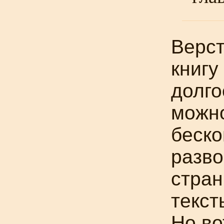
Верст
книгу
долго
можн
беско
разво
стран
текст
Но во