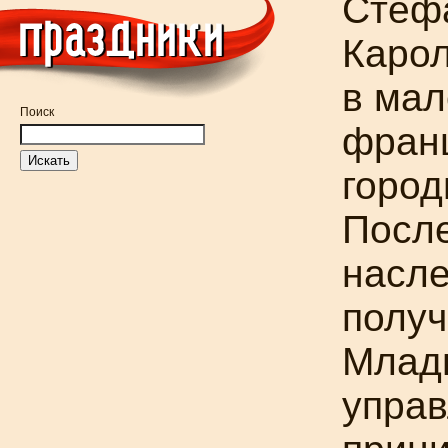
Стеф
Каро
в ма
Поиск
фран
горо
После
насле
получ
Младш
упра