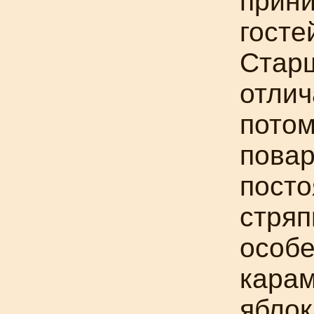
прин
госте
Старш
отлич
потом
повар
посто
стряп
особе
кара
ябло