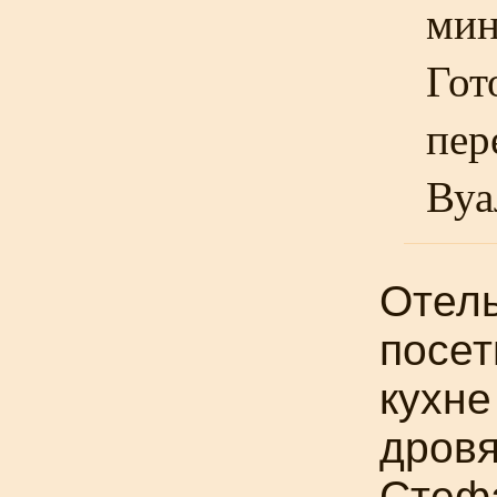
мин
Гот
пер
Вуа
Отель
посет
кухн
дровя
Стефа