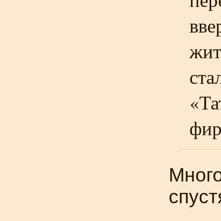
вве
жит
ста
«Та
фир
Много
спуст