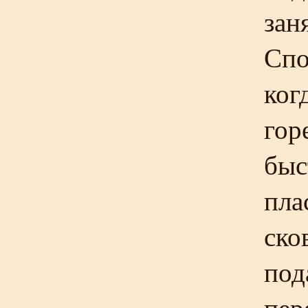
зан
Спо
ког
гор
быс
пла
ско
под
пер