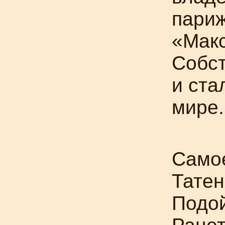
париж
«Мак
Собст
и ста
мире.
Самое
Татен
Подо