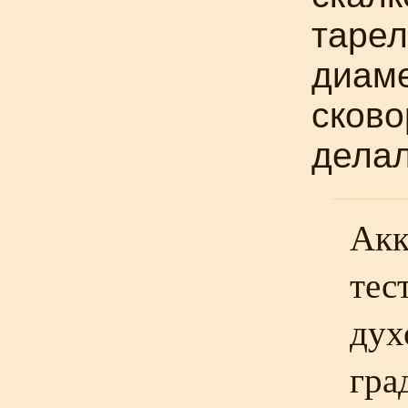
тарел
диаме
сково
делал
Акк
тес
дух
гра