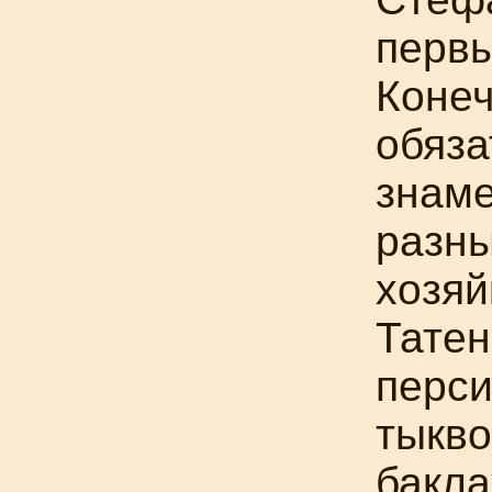
первы
Конеч
обяза
знаме
разны
хозяй
Татен
перси
тыкво
бакл