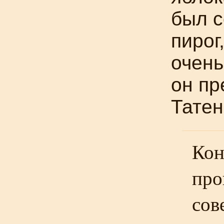
был 
пирог
очень
он пр
Татен
Кон
про
сов