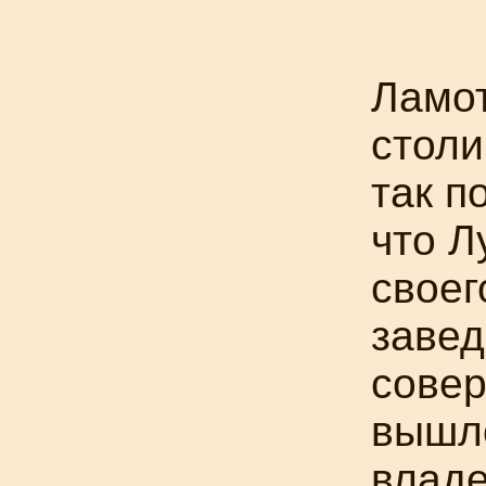
Ламо
столи
так п
что Л
своег
завед
сове
вышло
влад