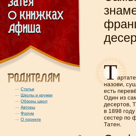
знам
фран
десер
Т
артате
назови, су
—
Статьи
есть перев
—
Школы и кружки
Один из са
—
Обзоры школ
десертов, Та
—
Авторы
в 1898 год
—
Форум
сестер по 
—
О проекте
Татен.