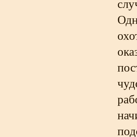
слу
Одн
охо
ока
пос
чуд
раб
нач
под