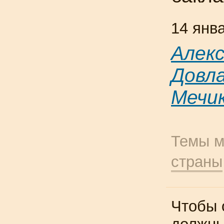
14 янв
Алек
Довл
Мечи
Темы м
страны
Чтобы 