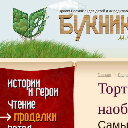
Проект Booknik.ru для детей и их родител
Главная
Проде
Торт
наоб
Самы