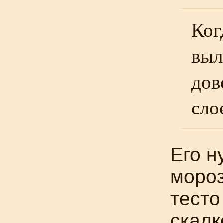
Ког
выл
дов
сло
Его н
мороз
тесто
скалк