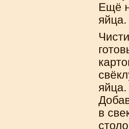
Ещё н
яйца.
Чист
готов
карто
свёкл
яйца.
Доба
в све
столо