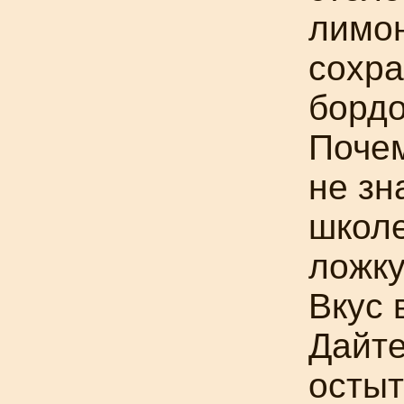
лимон
сохра
бордо
Почем
не зн
школе
ложку
Вкус 
Дайте
остыт