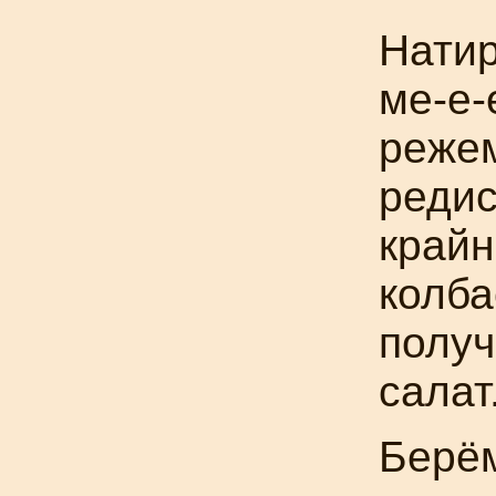
Натир
ме-е-
режем
редис
крайн
колба
получ
салат
Берём