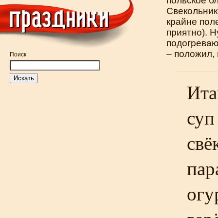
польское б
Свекольник 
крайне поле
приятно). Н
подогреваю
– положил, 
Поиск
Ита
суп
свё
пар
огу