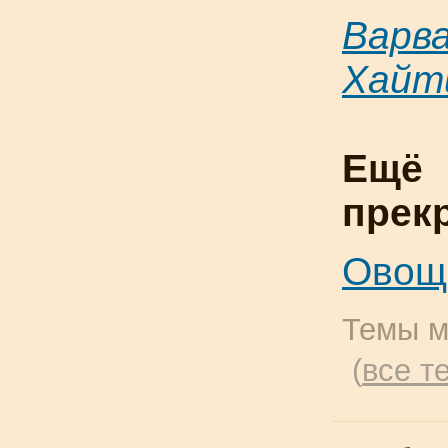
Варв
Хайт
Ещё
прек
Овощ
Темы м
(
все т