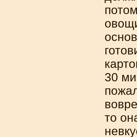
потом
овощи
основ
готов
карто
30 ми
пожал
вовре
то он
невку