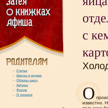
яйца
отде
с ке
карт
Холо
—
Статьи
—
Школы и кружки
—
Обзоры школ
О
—
Авторы
—
Форум
—
О проекте
проис
известно. 