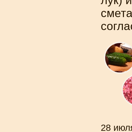
лук) 
смета
согла
28 июл