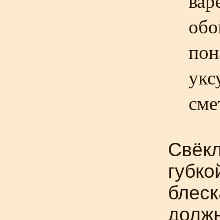
вар
обо
пон
укс
сме
Свёкл
губко
блеск
должн