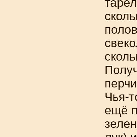
тарел
сколь
полов
свеко
сколь
Получ
перчи
Чья-т
ещё п
зелен