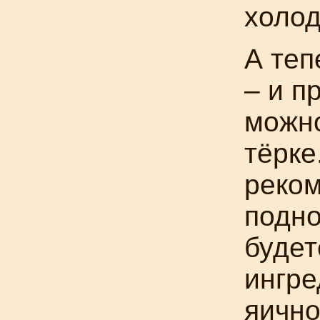
холод
А теп
– и п
можно
тёрке
реком
подно
будет
ингре
яичн