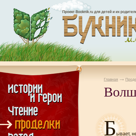
Проект Booknik.ru для детей и их родител
Главная
Проде
Волш
Б
ывает, н