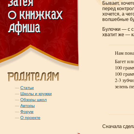
Бывает, хочет
перед контрол
хочется, а че
волшебные бу
Булочки — с с
хватит же — к
Нам пона
Багет ил
100 грам
100 грам
2-3
зубчи
зелень п
—
Статьи
—
Школы и кружки
—
Обзоры школ
—
Авторы
—
Форум
—
О проекте
Сначала сдел