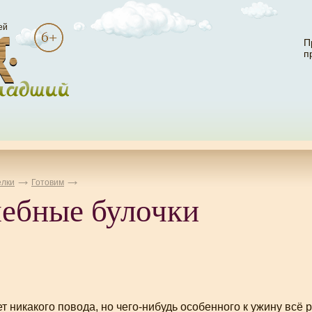
ей
П
п
лки
Готовим
ебные булочки
ет никакого повода, но
чего-нибудь
особенного к ужину всё р