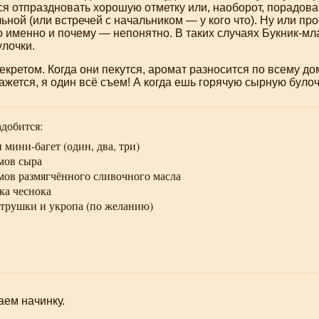
ся отпраздновать хорошую отметку или, наоборот, порадов
ьной (или встречей с начальником — у кого что). Ну или про
го именно и почему — непонятно. В таких случаях
Букник-м
лочки.
екретом. Когда они пекутся, аромат разносится по всему дому
ажется, я один всё съем! А когда ешь горячую сырную булоч
добится:
и
мини-багет
(один, два, три)
мов сыра
мов размягчённого сливочного масла
ка чеснока
етрушки и укропа (по желанию)
аем начинку.