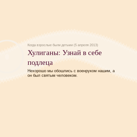
Когда взрослые были детьми (5 апреля 2013)
Хулиганы: Узнай в себе
подлеца
Нехорошо мы обошлись с военруком нашим, а
он был святым человеком.