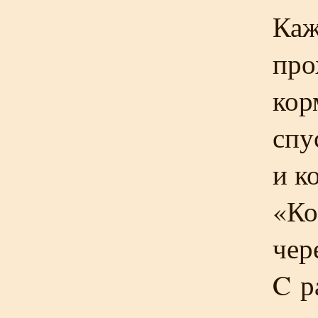
Каж
про
кор
спу
и к
«Ко
чер
C р