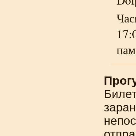
Dol
Час
17:
пам
Прогу
Билет
заран
непос
отпр