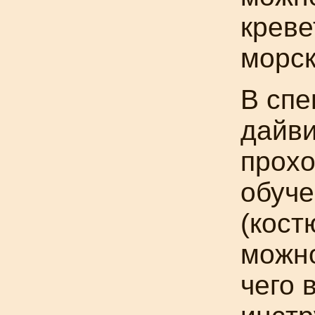
креве
морск
В сп
дайви
прохо
обуче
(кост
можно
чего 