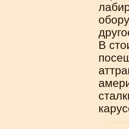
лабир
обору
друго
В сто
посе
аттра
амери
стал
карус