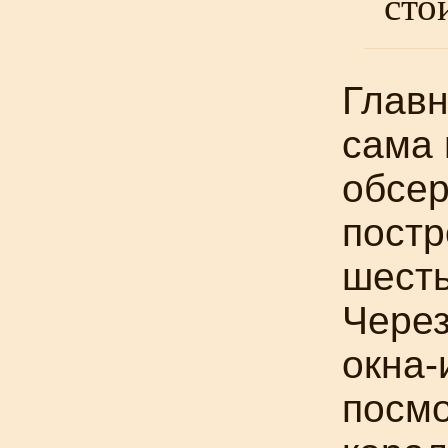
сто
Глав
сама
обсер
постр
шесть
Чере
окна
посмо