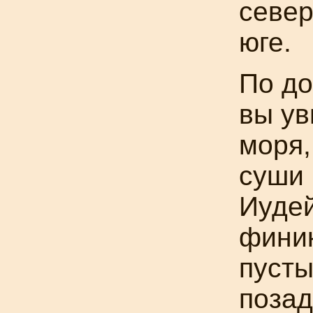
север
юге.
По до
вы ув
моря,
суши 
Иудей
фини
пусты
позад