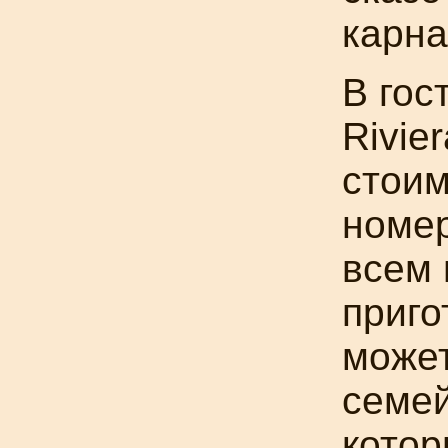
карн
В гос
Rivie
стоим
номер
всем
приго
может
семей
котор