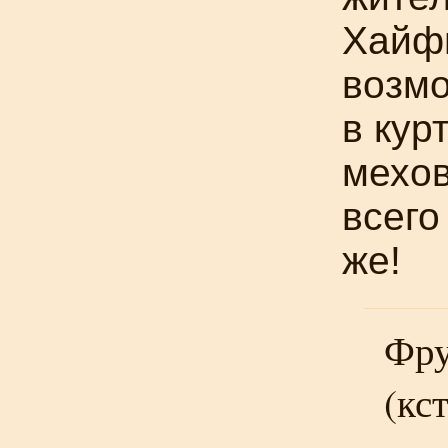
Хайф
возмо
в кур
мехов
всего
же!
Фру
(кс