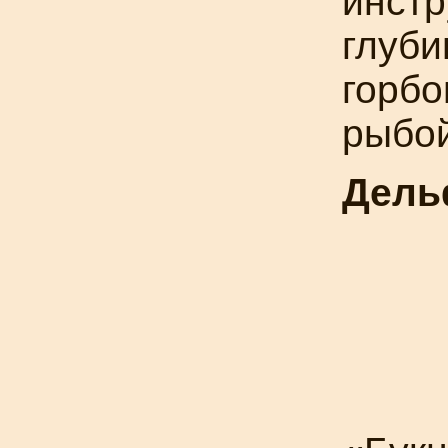
инстр
глуби
горбо
рыбой
Дель