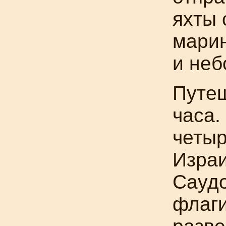
яхты 
марин
и неб
Путеш
часа.
четыр
Израи
Саудо
флаги