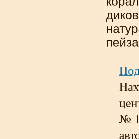
корал
диков
нату
пейза
Под
Нах
цен
№ 1
авт