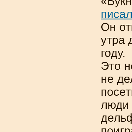
«
Бук
писа
Он от
утра 
году.
Это н
не д
посет
люди 
дель
поигр