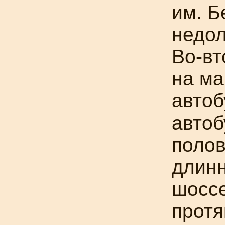
им.
Б
недол
Во-в
на м
автоб
автоб
полов
длинн
шоссе
протя