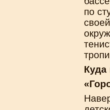
бассе
по ст
своей
окруж
тени
тропи
Куда
«Гор
Навер
детск