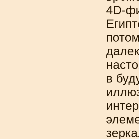
4D-ф
Египт
потом
далек
насто
в буд
иллю
инте
элеме
зерка