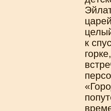
Эйлат
царей
целый
к спу
горке
встре
персо
«Горо
попут
време