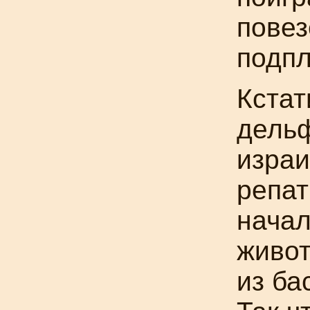
повез
подпл
Кстат
дель
израи
репат
нача
живот
из ба