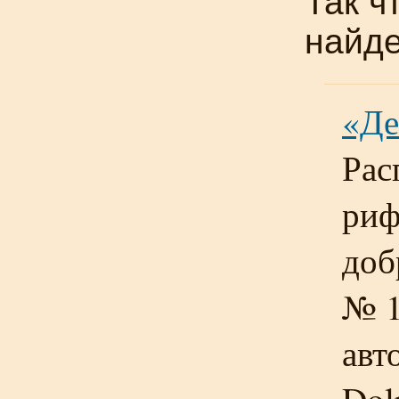
Так ч
найде
«Де
Рас
риф
доб
№ 1
авт