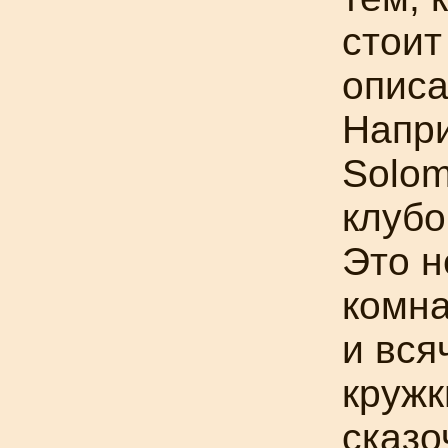
стоит
описа
Напри
Solom
клубо
Это н
комна
и вся
кружк
сказо