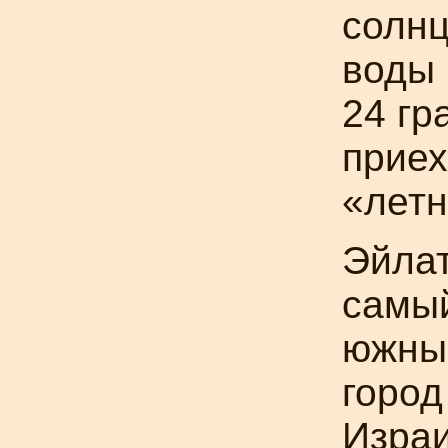
солнц
воды 
24 гр
приех
«летн
Эйла
самы
южны
город
Израи