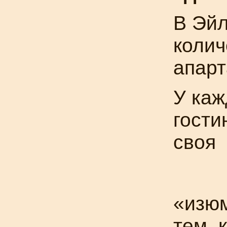
В Эйл
колич
апарт
У каж
гости
своя
«изюм
тем, 