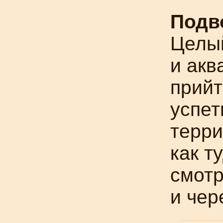
Подв
Целый
и акв
прийт
успет
терри
как т
смотр
и чер