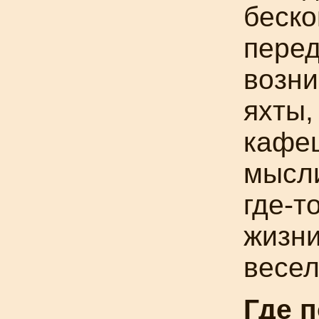
беско
перед
возни
яхты,
кафеш
мысли
где-т
жизни
весел
Где 