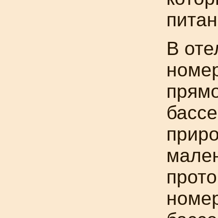
питан
В оте
номер
прямо
бассе
приро
мален
прото
номер