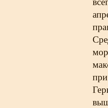
все
апр
пра
Сре
мо
мак
при
Гер
выш