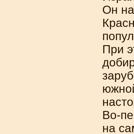
Он на
Красн
попул
При э
добир
заруб
южной
насто
Во-п
на са