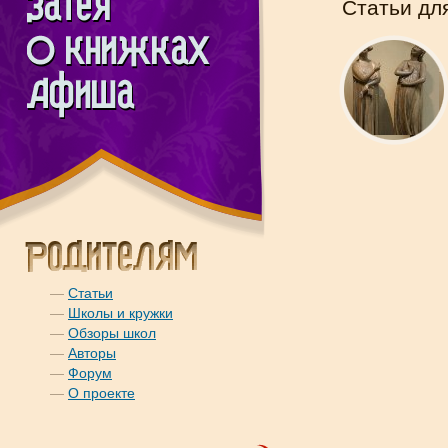
Статьи дл
—
Статьи
—
Школы и кружки
—
Обзоры школ
—
Авторы
—
Форум
—
О проекте