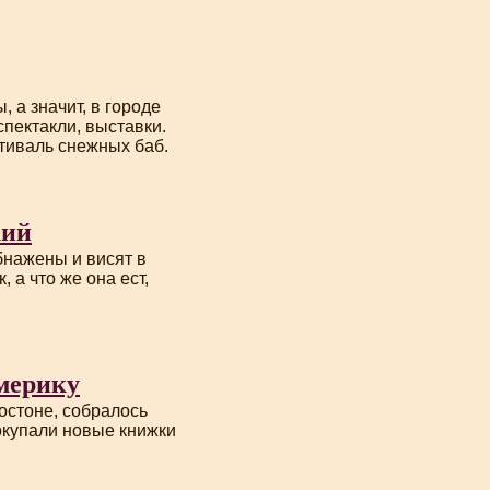
 а значит, в городе
спектакли, выставки.
стиваль снежных баб.
кий
бнажены и висят в
, а что же она ест,
мерику
остоне, собралось
покупали новые книжки