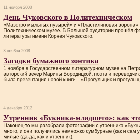
11 ноября 2008
День Чуковского в Политехническом
«Маэстро мыльных пузырей» и «Пластилиновая ворона»
Политехническом музее. В Большой аудитории прошёл фе
литературы имени Корнея Чуковского.
3 ноября 2008
Загадки бумажного зонтика
1 ноября в Государственном литературном музее на Петр
авторский вечер Марины Бородицкой, поэта и переводчика
была презентация новой книги – «Прогульщик и прогульщ
4 декабря 2012
Утренник «Букника-младшего»: как эт
Наконец-то
мы разобрали фотографии с утренника «
Букн
много, и они получились немножко сумбурные (как и сам у
милые (
да-да
, как и утренник).