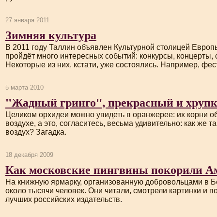
27 января 2011
Зимняя культура
В 2011 году Таллин объявлен Культурной столицей Европы,
пройдёт много интересных событий: конкурсы, концерты, 
Некоторые из них, кстати, уже состоялись. Например, фе
5 марта 2010
"Жадный гринго", прекрасный и хруп
Целиком орхидеи можно увидеть в оранжерее: их корни о
воздухе, а это, согласитесь, весьма удивительно: как же так
воздух? Загадка.
18 декабря 2009
Как московские пингвины покорили А
На книжную ярмарку, организованную добровольцами в Б
около тысячи человек. Они читали, смотрели картинки и 
лучших российских издательств.