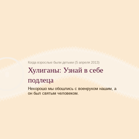
Когда взрослые были детьми (5 апреля 2013)
Хулиганы: Узнай в себе
подлеца
Нехорошо мы обошлись с военруком нашим, а
он был святым человеком.