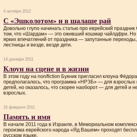
4 октября 2012
С «Эшколотом» и в шалаше рай
Довольно глупо начинать статью про еврейский праздник 
том, что «Шардам» — это оживший кошмар чайлдфри. Но 
ярких впечатлений от праздника — запутанные переходы, 
лестницы и везде, везде дети.
14 декабря 2011
Клоун на сцене и в жизни
В этом году на non/fiction Букник пригласил клоуна Фёдо
предполагалось, что программа «НРЗБ» — для взрослых 
детей, но оказалось, что скорее наоборот — для детей и 
взрослых.
15 февраля 2011
Память и имя
В начале 2011 года в Израиле, в Мемориальном комплекс
героизма еврейского народа «Яд Вашем» проходят беспл
русском языке.