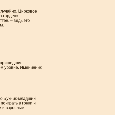
лучайно. Цирковое
р-гарден».
тен, – ведь это
м.
, пришедшие
ом уровне. Именинник
то
Букник-младший
поиграть в гонки и
и и взрослые