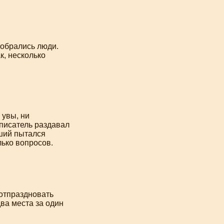
собрались люди.
к, несколько
 увы, ни
 писатель раздавал
ший
пытался
лько вопросов.
 отпраздновать
ва места за один