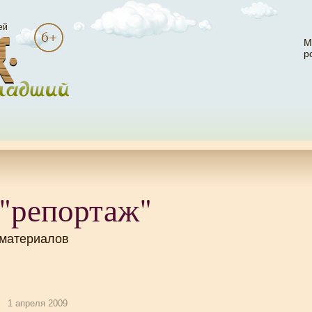
ей
М
р
 "репортаж"
 материалов
1 апреля 2009