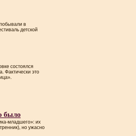
 побывали в
стиваль детской
овке состоялся
. Фактически это
ица».
о было
ика-младшего
»: их
тренник), но ужасно