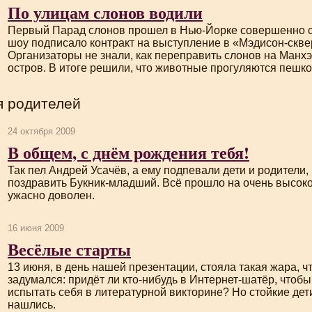
По улицам слонов водили
Первый Парад слонов прошел в
Нью-Йорке
совершенно с
шоу подписало контракт на выступление в «Мэдисон-скве
Организаторы не знали, как переправить слонов на Манхэт
остров. В итоге решили, что животные прогуляются пешко
я родителей
24 октября 2009
В общем, с днём рождения тебя!
Так пел Андрей Усачёв, а ему подпевали дети и родители
поздравить
Букник-младший
. Всё прошло на очень высок
ужасно доволен.
16 июня 2009
Весёлые старты
13 июня, в день нашей презентации, стояла такая жара, ч
задумался: придёт ли
кто-нибудь
в Интернет-шатёр, чтобы 
испытать себя в литературной викторине? Но стойкие дет
нашлись.