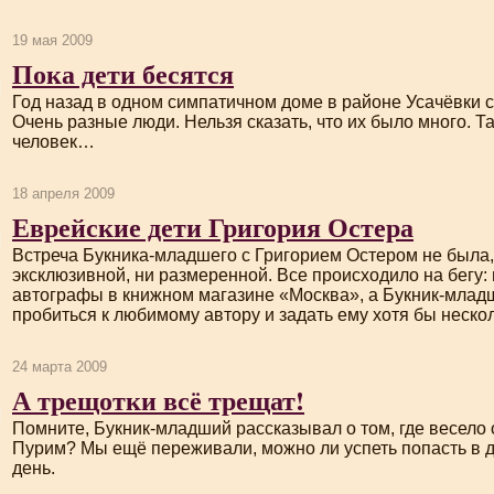
19 мая 2009
Пока дети бесятся
Год назад в одном симпатичном доме в районе Усачёвки 
Очень разные люди. Нельзя сказать, что их было много. Та
человек…
18 апреля 2009
Еврейские дети Григория Остера
Встреча
Букника-младшего
с Григорием Остером не была,
эксклюзивной, ни размеренной. Все происходило на бегу:
автографы в книжном магазине «Москва», а
Букник-млад
пробиться к любимому автору и задать ему хотя бы неско
24 марта 2009
А трещотки всё трещат!
Помните,
Букник-младший
рассказывал о том, где весело
Пурим? Мы ещё переживали, можно ли успеть попасть в д
день.