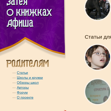
Статьи дл
—
Статьи
—
Школы и кружки
—
Обзоры школ
—
Авторы
—
Форум
—
О проекте